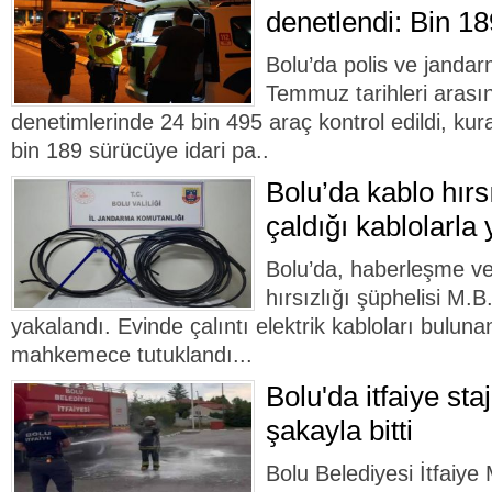
denetlendi: Bin 1
Bolu’da polis ve jandar
Temmuz tarihleri arasınd
denetimlerinde 24 bin 495 araç kontrol edildi, kurall
bin 189 sürücüye idari pa..
Bolu’da kablo hırsı
çaldığı kablolarla
Bolu’da, haberleşme ve 
hırsızlığı şüphelisi M.
yakalandı. Evinde çalıntı elektrik kabloları bulunan
mahkemece tutuklandı...
Bolu'da itfaiye sta
şakayla bitti
Bolu Belediyesi İtfaiye