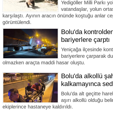
Yedigöller Milli Parkı y
vatandaşlar, yolun ort
karşılaştı. Ayının aracın önünde koştuğu anlar c
görüntülendi.
Bolu'da kontrolden
bariyerlere çarptı
Yeniçağa ilçesinde kont
bariyerlere çarparak d
olmazken araçta maddi hasar oluştu.
Bolu'da alkollü şa
kalkamayınca sedy
Bolu’da alt geçitte har
aşırı alkollü olduğu beli
ekiplerince hastaneye kaldırıldı.