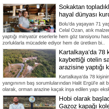
Sokaktan topladıkl
hayal dünyası kur
Bolu’da yaşayan 71 ya
Celal Ozan, atık malze
yaptığı minyatür eserlerle hem göz tansiyonu hasta
zorluklarla mücadele ediyor hem de üretken bi..
Kartalkaya’da 78 k
kaybettiği otelin 
arazisine yaptığı k
Kartalkaya’da 78 kişinin
yangınının baş sorumlularından Halit Ergül'e ait b
olarak, orman arazine kaçak inşa edilen yapı ekska
Hobi olarak başlad
Gazoz kapağı kol