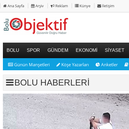
Ana Sayfa
Arşiv
Reklam
Künye
İletişim
BOLU
SPOR
GÜNDEM
EKONOMİ
SİYASET
Günün Manşetleri
Köşe Yazarları
Anketler
BOLU HABERLERİ