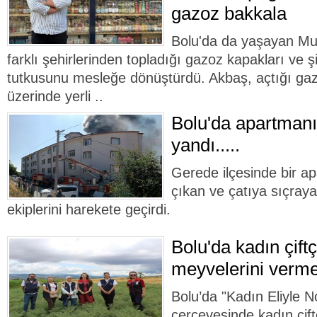
gazoz bakkala
Bolu'da da yaşayan Mus
farklı şehirlerinden topladığı gazoz kapakları ve ş
tutkusunu mesleğe dönüştürdü. Akbaş, açtığı ga
üzerinde yerli ..
Bolu'da apartmanın
yandı.....
Gerede ilçesinde bir a
çıkan ve çatıya sıçraya
ekiplerini harekete geçirdi.
Bolu'da kadın çiftç
meyvelerini verme
Bolu’da "Kadın Eliyle N
çerçevesinde kadın çift