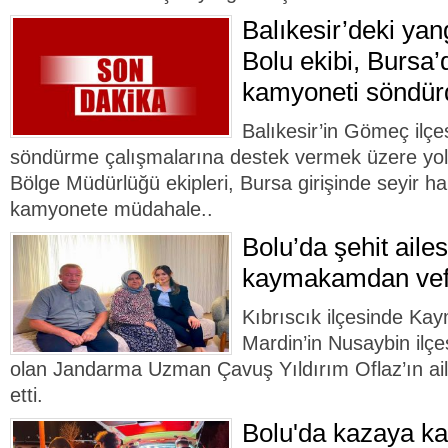
Balıkesir’deki ya
Bolu ekibi, Bursa’
kamyoneti söndür
Balıkesir’in Gömeç ilç
söndürme çalışmalarına destek vermek üzere yo
Bölge Müdürlüğü ekipleri, Bursa girişinde seyir h
kamyonete müdahale..
Bolu’da şehit ailes
kaymakamdan vef
Kıbrıscık ilçesinde K
Mardin’in Nusaybin ilçe
olan Jandarma Uzman Çavuş Yıldırım Oflaz’ın aile
etti.
Bolu'da kazaya kar