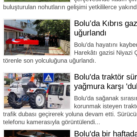
buluşturulan nohutların gelişimi yetkililerce yakınd
Bolu’da Kıbrıs gaz
uğurlandı
Bolu’da hayatını kaybe
Harekâtı gazisi Niyazi
törenle son yolculuğuna uğurlandı.
Bolu'da traktör s
yağmura karşı 'du
Bolu’da sağanak sıras
korunmak isteyen trakt
trafik dubası geçirerek yoluna devam etti. Sürücü
telefonu kamerasıyla görüntülendi...
Bolu'da bir haftad