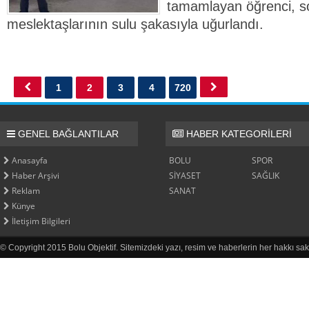
tamamlayan öğrenci, 
meslektaşlarının sulu şakasıyla uğurlandı.
1
2
3
4
720
GENEL BAĞLANTILAR
HABER KATEGORİLERİ
Anasayfa
BOLU
SPOR
Haber Arşivi
SİYASET
SAĞLIK
Reklam
SANAT
Künye
İletişim Bilgileri
© Copyright 2015 Bolu Objektif. Sitemizdeki yazı, resim ve haberlerin her hakkı sak