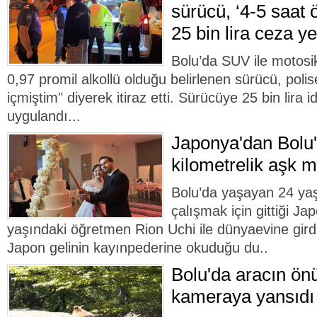
sürücü, ‘4-5 saat 
25 bin lira ceza ye
Bolu’da SUV ile motosik
0,97 promil alkollü olduğu belirlenen sürücü, poli
içmiştim" diyerek itiraz etti. Sürücüye 25 bin lira 
uygulandı...
Japonya'dan Bolu'
kilometrelik aşk mu
Bolu’da yaşayan 24 yaşı
çalışmak için gittiği Ja
yaşındaki öğretmen Rion Uchi ile dünyaevine gir
Japon gelinin kayınpederine okuduğu du..
Bolu'da aracın ön
kameraya yansıdı