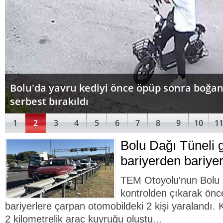
Bolu'da yavru kediyi önce öpüp sonra boğan
serbest bırakıldı
1
2
3
4
5
6
7
8
9
10
1
Bolu Dağı Tüneli g
bariyerden bariyer
TEM Otoyolu'nun Bolu 
kontrolden çıkarak önc
bariyerlere çarpan otomobildeki 2 kişi yaralandı.
2 kilometrelik araç kuyruğu oluştu...