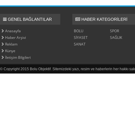
GENEL BAĞLANTILAR
HABER KATEGORİLERİ
Anasayfa
BOLU
SPOR
Haber Arşivi
SİYASET
SAĞLIK
Reklam
SANAT
Künye
İletişim Bilgileri
© Copyright 2015 Bolu Objektif. Sitemizdeki yazı, resim ve haberlerin her hakkı sak