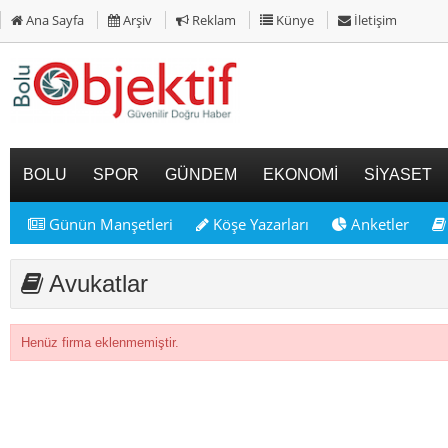
Ana Sayfa
Arşiv
Reklam
Künye
İletişim
BOLU
SPOR
GÜNDEM
EKONOMİ
SİYASET
Günün Manşetleri
Köşe Yazarları
Anketler
Avukatlar
Henüz firma eklenmemiştir.