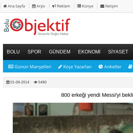
Ana Sayfa
Arşiv
Reklam
Künye
İletişim
BOLU
SPOR
GÜNDEM
EKONOMİ
SİYASET
Günün Manşetleri
Köşe Yazarları
Anketler
01-09-2014
5490
800 erkeği yendi Messi'yi bekl