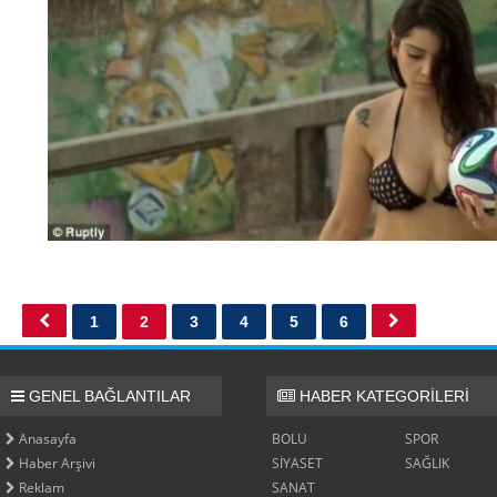
1
2
3
4
5
6
GENEL BAĞLANTILAR
HABER KATEGORİLERİ
Anasayfa
BOLU
SPOR
Haber Arşivi
SİYASET
SAĞLIK
Reklam
SANAT