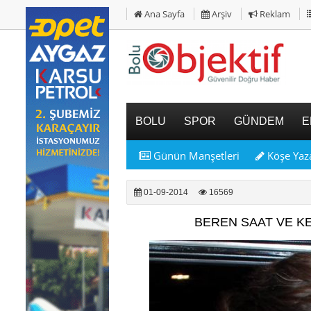
Ana Sayfa
Arşiv
Reklam
BOLU
SPOR
GÜNDEM
E
Günün Manşetleri
Köşe Yaza
01-09-2014
16569
BEREN SAAT VE K