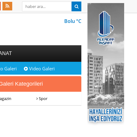
Bolu °C
ANAT
o Galeri
Video Galeri
aleri Kategorileri
gazin
Spor