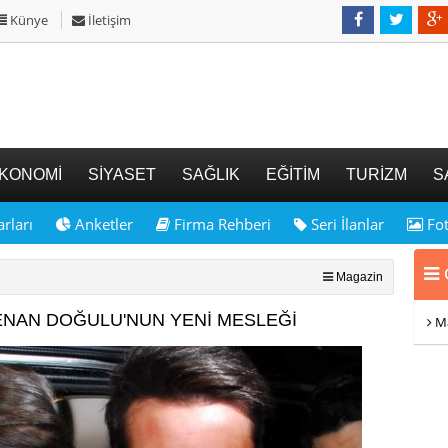
Künye
İletişim
KONOMİ
SİYASET
SAĞLIK
EĞİTİM
TURİZM
S
rları
Anketler
Firma Rehberi
Seri İlanlar
Fot
G
Magazin
ENAN DOĞULU'NUN YENİ MESLEĞİ
Ma