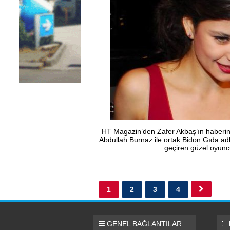
HT Magazin’den Zafer Akbaş’ın haberi
Abdullah Burnaz ile ortak Bidon Gıda ad
geçiren güzel oyuncu 
1
2
3
4
GENEL BAĞLANTILAR