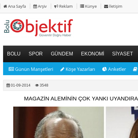
Ana Sayfa
Arşiv
Reklam
Künye
İletişim
BOLU
SPOR
GÜNDEM
EKONOMİ
SİYASET
Günün Manşetleri
Köşe Yazarları
Anketler
01-09-2014
3548
MAGAZİN ALEMİNİN ÇOK YANKI UYANDIR