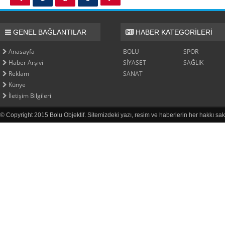
GENEL BAĞLANTILAR
HABER KATEGORİLERİ
Anasayfa
BOLU
SPOR
Haber Arşivi
SİYASET
SAĞLIK
Reklam
SANAT
Künye
İletişim Bilgileri
© Copyright 2015 Bolu Objektif. Sitemizdeki yazı, resim ve haberlerin her hakkı sak