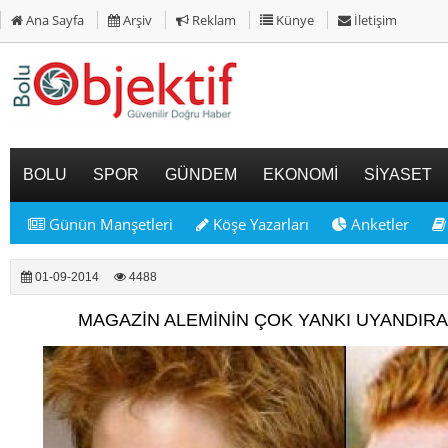
Ana Sayfa
Arşiv
Reklam
Künye
İletişim
BOLU
SPOR
GÜNDEM
EKONOMİ
SİYASET
Günün Manşetleri
Köşe Yazarları
Anketler
01-09-2014
4488
MAGAZİN ALEMİNİN ÇOK YANKI UYANDIR