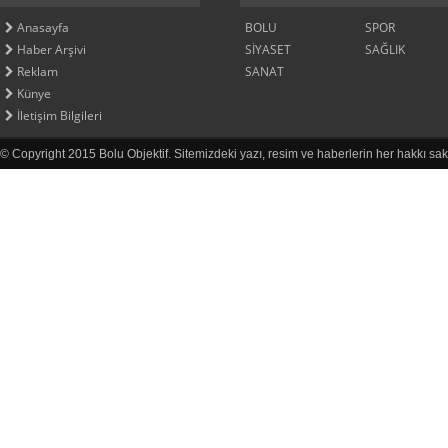
Anasayfa
BOLU
SPOR
Haber Arşivi
SİYASET
SAĞLIK
Reklam
SANAT
Künye
İletişim Bilgileri
© Copyright 2015 Bolu Objektif. Sitemizdeki yazı, resim ve haberlerin her hakkı sak