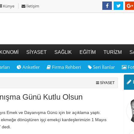
Künye
İletişim
KONOMİ
SİYASET
SAĞLIK
EĞİTİM
TURİZM
S
rları
Anketler
Firma Rehberi
Seri İlanlar
Fot
K
SİYASET
nışma Günü Kutlu Olsun
ayıs Emek ve Dayanışma Günü için bir açıklama yaptı.
bir ekmeğe dönüştüren işçi emekçi kardeşlerimizin 1 Mayıs
 dedi.