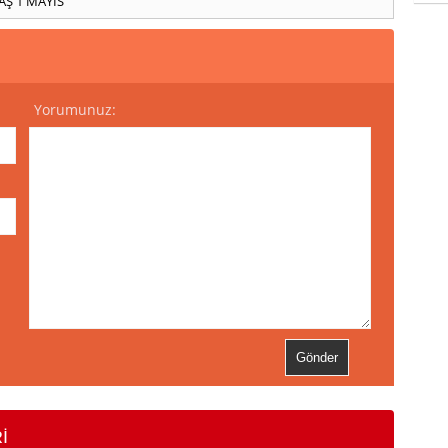
AŞ
1 MAYIS
Yorumunuz:
İ