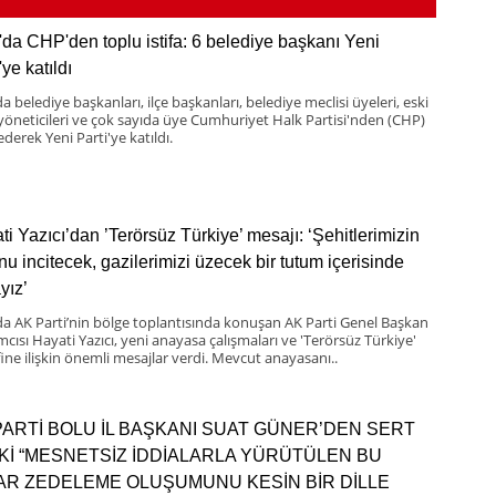
'da CHP'den toplu istifa: 6 belediye başkanı Yeni
'ye katıldı
a belediye başkanları, ilçe başkanları, belediye meclisi üyeleri, eski
 yöneticileri ve çok sayıda üye Cumhuriyet Halk Partisi'nden (CHP)
 ederek Yeni Parti'ye katıldı.
ti Yazıcı’dan ’Terörsüz Türkiye’ mesajı: ‘Şehitlerimizin
nu incitecek, gazilerimizi üzecek bir tutum içerisinde
yız’
da AK Parti’nin bölge toplantısında konuşan AK Parti Genel Başkan
mcısı Hayati Yazıcı, yeni anayasa çalışmaları ve 'Terörsüz Türkiye'
ine ilişkin önemli mesajlar verdi. Mevcut anayasanı..
PARTİ BOLU İL BAŞKANI SUAT GÜNER’DEN SERT
Kİ “MESNETSİZ İDDİALARLA YÜRÜTÜLEN BU
BAR ZEDELEME OLUŞUMUNU KESİN BİR DİLLE