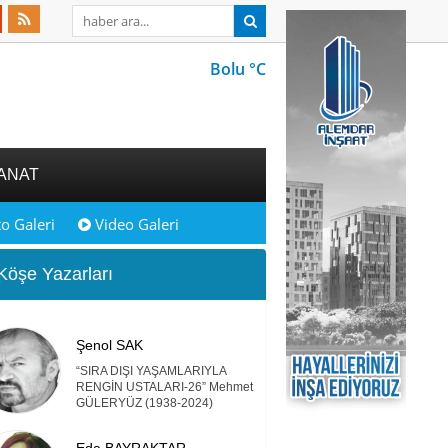
Bolu °C
ANAT
o Galeri
Video Galeri
öşe Yazarları
Şenol SAK
“SIRA DIŞI YAŞAMLARIYLA
RENGİN USTALARI-26” Mehmet
GÜLERYÜZ (1938-2024)