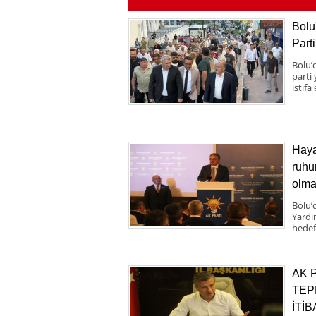
Bolu
Parti
Bolu’d
parti
istifa
Haya
ruhu
olma
Bolu’
Yardı
hedef
AK 
TEP
İTİ