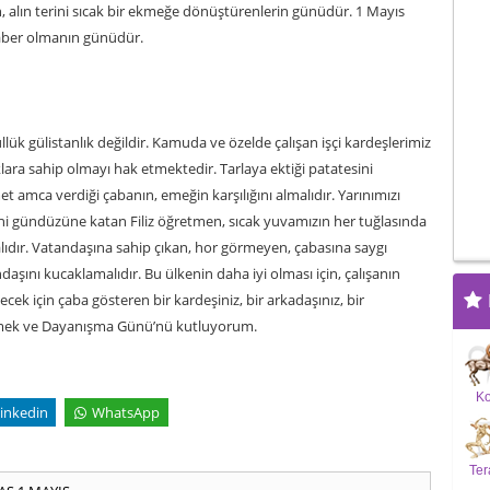
, alın terini sıcak bir ekmeğe dönüştürenlerin günüdür. 1 Mayıs
beraber olmanın günüdür.
lük gülistanlık değildir. Kamuda ve özelde çalışan işçi kardeşlerimiz
lara sahip olmayı hak etmektedir. Tarlaya ektiği patatesini
 amca verdiği çabanın, emeğin karşılığını almalıdır. Yarınımızı
ini gündüzüne katan Filiz öğretmen, sıcak yuvamızın her tuğlasında
lmalıdır. Vatandaşına sahip çıkan, hor görmeyen, çabasına saygı
aşını kucaklamalıdır. Bu ülkenin daha iyi olması için, çalışanın
ecek için çaba gösteren bir kardeşiniz, bir arkadaşınız, bir
 Emek ve Dayanışma Günü’nü kutluyorum.
K
inkedin
WhatsApp
Ter