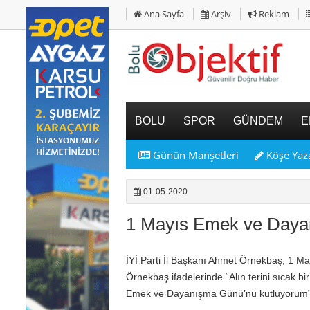
Ana Sayfa
Arşiv
Reklam
BOLU
SPOR
GÜNDEM
E
Günün Manşetleri
Köşe Yaza
01-05-2020
1 Mayıs Emek ve Daya
İYİ Parti İl Başkanı Ahmet Örnekbaş, 1 M
Örnekbaş ifadelerinde “Alın terini sıcak 
Emek ve Dayanışma Günü’nü kutluyorum”