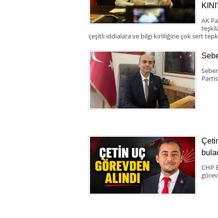
KIN
AK Pa
teşki
çeşitli iddialara ve bilgi kirliliğine çok sert tepk
Sebe
Seben
Partis
Çeti
bula
CHP B
görev