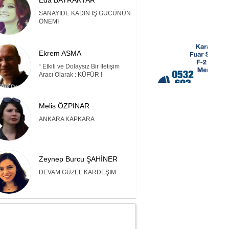
Eda BAYRAKTAR
SANAYİDE KADIN İŞ GÜCÜNÜN
ÖNEMİ
Ekrem ASMA
“ Etkili ve Dolaysız Bir İletişim
Aracı Olarak : KÜFÜR !
Melis ÖZPINAR
ANKARA KAPKARA
Zeynep Burcu ŞAHİNER
DEVAM GÜZEL KARDEŞİM