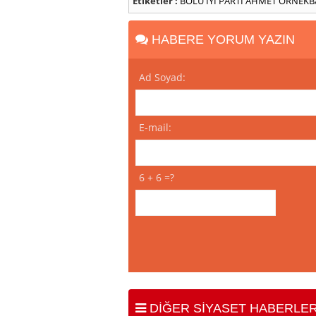
Etiketler :
BOLU
İYİ PARTİ
AHMET ÖRNEKB
HABERE YORUM YAZIN
Ad Soyad:
E-mail:
6 + 6 =?
DİĞER SİYASET HABERLER