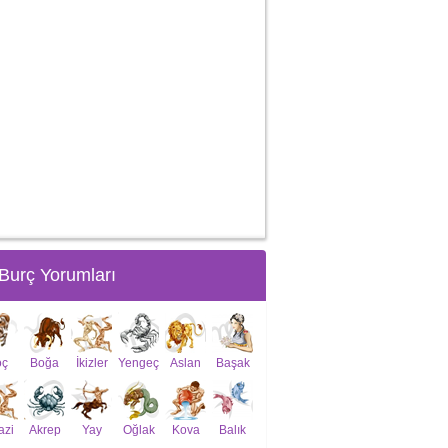
Burç Yorumları
oç
Boğa
İkizler
Yengeç
Aslan
Başak
azi
Akrep
Yay
Oğlak
Kova
Balık