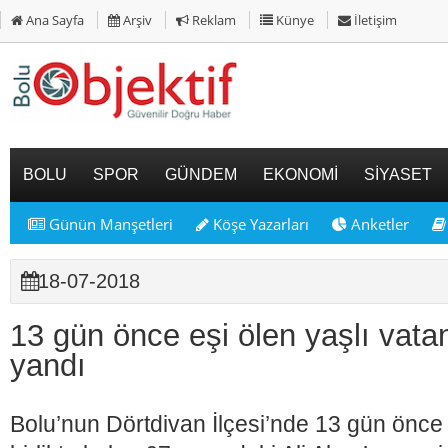
Ana Sayfa
Arşiv
Reklam
Künye
İletişim
BOLU
SPOR
GÜNDEM
EKONOMİ
SİYASET
Günün Manşetleri
Köşe Yazarları
Anketler
18-07-2018
13 gün önce eşi ölen yaşlı vata
yandı
Bolu’nun Dörtdivan İlçesi’nde 13 gün önce 