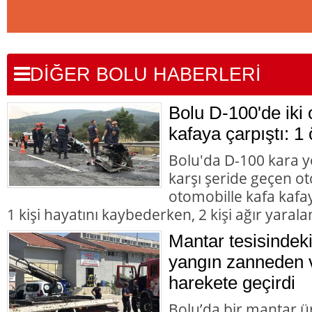
DİĞER BOLU HABERLERİ
Bolu D-100'de iki 
kafaya çarpıştı: 1 
Bolu'da D-100 kara y
karşı şeride geçen ot
otomobille kafa kafay
1 kişi hayatını kaybederken, 2 kişi ağır yarala
Mantar tesisindek
yangın zanneden v
harekete geçirdi
Bolu’da bir mantar ü