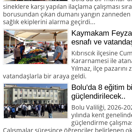
sineklere karşı yapılan ilaçlama çalışması sır
borusundan çıkan dumanı yangın zanneden va
sağlık ekiplerini alarma geçirdi...
Kaymakam Feyza 
esnafı ve vatandaş
Kıbrıscık ilçesine Cu
Kararnamesi ile at
Yılmaz, ilçe pazarını
vatandaşlarla bir araya geldi.
Bolu'da 8 eğitim b
güçlendirilecek..
Bolu Valiliği, 2026-2
yılında kent genelind
güçlendirme çalışması
Çalışmalar süresince öğrenciler belirlenen okul