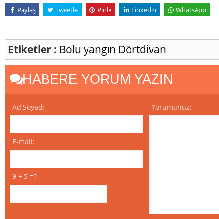
Paylaş
Tweetle
Pinle
Linkedin
WhatsApp
Etiketler :
Bolu
yangın
Dörtdivan
HABERE YORUM YAZIN
Ad Soyad:
Yorumunuz:
E-mail:
9 + 5 =?