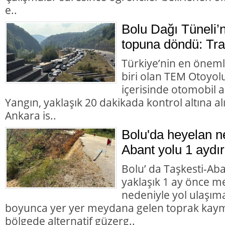
e..
Bolu Dağı Tüneli’
topuna döndü: Trafi
Türkiye’nin en öneml
biri olan TEM Otoyol
içerisinde otomobil 
Yangın, yaklaşık 20 dakikada kontrol altına 
Ankara is..
Bolu'da heyelan n
Abant yolu 1 aydır
Bolu’ da Taşkesti-Ab
yaklaşık 1 ay önce 
nedeniyle yol ulaşı
boyunca yer yer meydana gelen toprak kaym
bölgede alternatif güzerg..