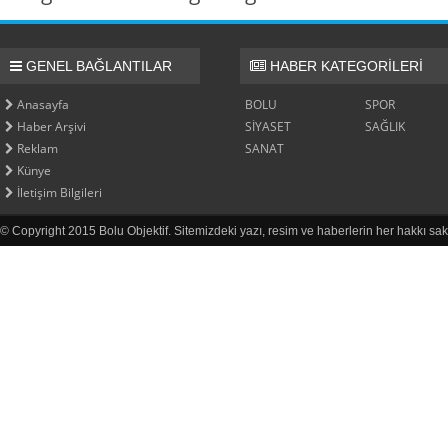
GENEL BAĞLANTILAR
HABER KATEGORİLERİ
Anasayfa
BOLU
SPOR
Haber Arşivi
SİYASET
SAĞLIK
Reklam
SANAT
Künye
İletişim Bilgileri
© Copyright 2015 Bolu Objektif. Sitemizdeki yazı, resim ve haberlerin her hakkı sak