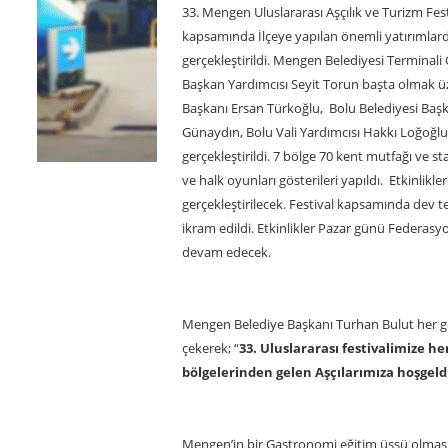
33. Mengen Uluslararası Aşçılık ve Turizm Festi
kapsamında İlçeye yapılan önemli yatırımlar
gerçekleştirildi. Mengen Belediyesi Termina
Başkan Yardımcısı Seyit Torun başta olmak ü
Başkanı Ersan Türkoğlu, Bolu Belediyesi Ba
Günaydın, Bolu Vali Yardımcısı Hakkı Loğoğlu, 
gerçekleştirildi. 7 bölge 70 kent mutfağı ve s
ve halk oyunları gösterileri yapıldı. Etkinlik
gerçekleştirilecek. Festival kapsamında dev te
ikram edildi. Etkinlikler Pazar günü Federasyon 
devam edecek.
Mengen Belediye Başkanı Turhan Bulut her geç
çekerek; “
33. Uluslararası festivalimize 
bölgelerinden gelen Aşçılarımıza hoşgeld
Mengen’in bir Gastronomi eğitim üssü olması i