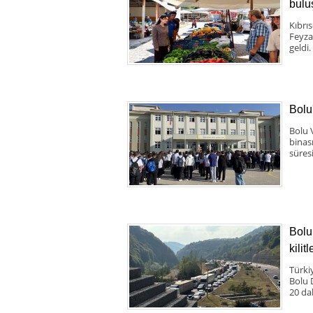
bulu
Kıbrı
Feyza
geldi.
Bolu
Bolu 
binas
süresi
Bolu
kilit
Türki
Bolu 
20 da