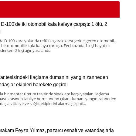
D-100'de iki otomobil kafa kafaya çarpıştı: 1 ölü, 2
ı
da D-100 kara yolunda refüjü aşarak karşı şeride geçen otomobil,
bir otomobille kafa kafaya çarpıştı. Feci kazada 1 kişi hayatını
derken, 2 kişi ağır yaralandı.
ar tesisindeki ilaçlama dumanını yangın zanneden
ndaşlar ekipleri harekete geçirdi
da bir mantar üretim tesisinde sineklere karşı yapılan ilaçlama
ması sırasında tahliye borusundan çıkan dumanı yangın zanneden
aşlar, itfaiye ve sağlık ekiplerini alarma geçirdi...
akam Feyza Yılmaz, pazarcı esnafı ve vatandaşlarla