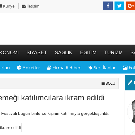
Künye
İletişim
KONOMİ
SİYASET
SAĞLIK
EĞİTİM
TURİZM
S
rları
Anketler
Firma Rehberi
Seri İlanlar
Fot
K
BOLU
yemeği katılımcılara ikram edildi
estivali bugün binlerce kişinin katılımıyla gerçekleştirildi.