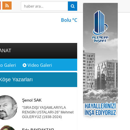
Bolu °C
ANAT
o Galeri
Video Galeri
öşe Yazarları
Şenol SAK
“SIRA DIŞI YAŞAMLARIYLA
RENGİN USTALARI-26” Mehmet
GÜLERYÜZ (1938-2024)