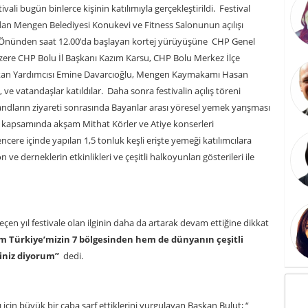
vali bugün binlerce kişinin katılımıyla gerçekleştirildi. Festival
dan Mengen Belediyesi Konukevi ve Fitness Salonunun açılışı
li Önünden saat 12.00’da başlayan kortej yürüyüşüne CHP Genel
zere CHP Bolu İl Başkanı Kazım Karsu, CHP Bolu Merkez İlçe
şkan Yardımcısı Emine Davarcıoğlu, Mengen Kaymakamı Hasan
ve vatandaşlar katıldılar. Daha sonra festivalin açılış töreni
tandların ziyareti sonrasında Bayanlar arası yöresel yemek yarışması
ler kapsamında akşam Mithat Körler ve Atiye konserleri
ncere içinde yapılan 1,5 tonluk keşli erişte yemeği katılımcılara
ve derneklerin etkinlikleri ve çeşitli halkoyunları gösterileri ile
en yıl festivale olan ilginin daha da artarak devam ettiğine dikkat
hem Türkiye’mizin 7 bölgesinden hem de dünyanın çeşitli
iniz diyorum”
dedi.
çin büyük bir çaba sarf ettiklerini vurgulayan Başkan Bulut; “