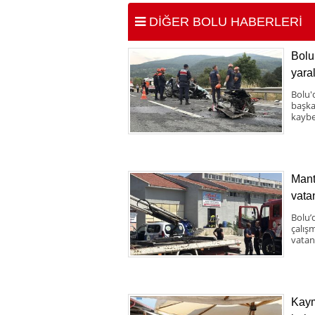
DİĞER BOLU HABERLERİ
Bolu 
yaral
Bolu'
başka 
kaybe
Mant
vata
Bolu’
çalış
vatand
Kaym