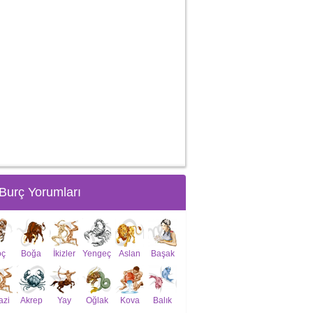
Burç Yorumları
oç
Boğa
İkizler
Yengeç
Aslan
Başak
azi
Akrep
Yay
Oğlak
Kova
Balık