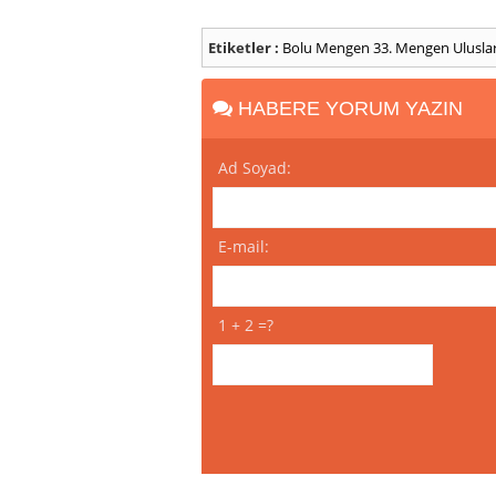
Etiketler :
Bolu
Mengen
33. Mengen Uluslara
HABERE YORUM YAZIN
Ad Soyad:
E-mail:
1 + 2 =?