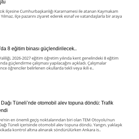
ştu
scık ilçesine Cumhurbaşkanlığı Kararnamesi ile atanan Kaymakam
 Yılmaz, ilçe pazarını ziyaret ederek esnaf ve vatandaşlarla bir araya
'da 8 eğitim binası güçlendirilecek..
Valiliği, 2026-2027 eğitim öğretim yılında kent genelindeki 8 eğitim
ında güçlendirme çalışması yapılacağını açıkladı. Çalışmalar
nce öğrenciler belirlenen okullarda tekli veya ikili e..
 Dağı Tüneli’nde otomobil alev topuna döndü: Trafik
lendi
ye’nin en önemli geçiş noktalarından biri olan TEM Otoyolu’nun
Dağı Tüneli içerisinde otomobil alev topuna döndü. Yangın, yaklaşık
kikada kontrol altına alınarak söndürülürken Ankara is..