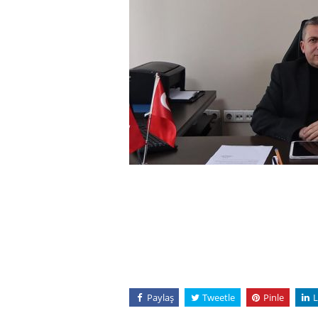
Paylaş
Tweetle
Pinle
L