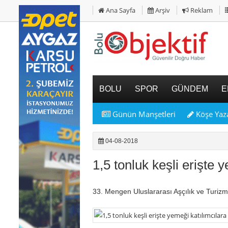
Ana Sayfa
Arşiv
Reklam
BOLU
SPOR
GÜNDEM
E
Günün Manşetleri
Köşe Yaza
04-08-2018
1,5 tonluk keşli erişte 
33. Mengen Uluslararası Aşçılık ve Turizm F