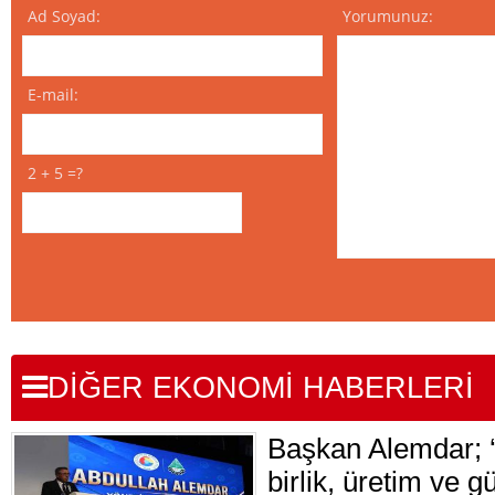
Ad Soyad:
Yorumunuz:
E-mail:
2 + 5 =?
DİĞER EKONOMİ HABERLERİ
Başkan Alemdar; ‘İ
birlik, üretim ve g