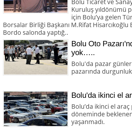
Bolu Ticaret ve Sana
Kuruluş yıldönümü p
için Bolu’ya gelen Tü
Borsalar Birliği Başkanı M.Rifat Hisarcıkoğl
Bordo salonda yaptığ..
Bolu Oto Pazarı'nd
yok…..
Bolu'da pazar günler
pazarında durgunluk
Bolu'da ikinci el a
Bolu’da ikinci el ara
döneminde beklenen 
yaşanmadı.