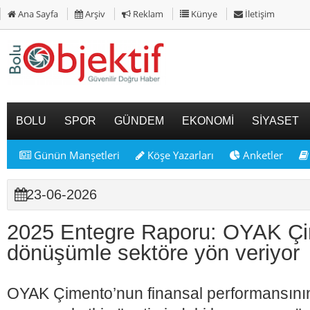
Ana Sayfa
Arşiv
Reklam
Künye
İletişim
BOLU
SPOR
GÜNDEM
EKONOMİ
SİYASET
Günün Manşetleri
Köşe Yazarları
Anketler
23-06-2026
2025 Entegre Raporu: OYAK Çim
dönüşümle sektöre yön veriyor
OYAK Çimento’nun finansal performansının