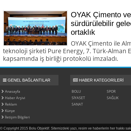
OYAK Çimento ve
sürdürülebilir gele
ortaklık
OYAK Çimento ile Al
teknoloji şirketi Pure Energy, 7. Türk-Alman
kapsamında iş birliği protokolü imzaladı.
GENEL BAĞLANTILAR
HABER KATEGORİLERİ
Anasayfa
BOLU
SPOR
Haber Arşivi
SİYASET
SAĞLIK
Reklam
SANAT
Künye
İletişim Bilgileri
© Copyright 2015 Bolu Objektif. Sitemizdeki yazı, resim ve haberlerin her hakkı sak