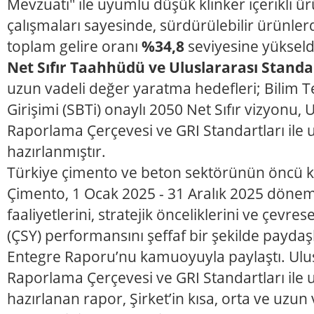
Mevzuatı" ile uyumlu düşük klinker içerikli ü
çalışmaları sayesinde, sürdürülebilir ürünlerd
toplam gelire oranı
%34,8
seviyesine yükseld
Net Sıfır Taahhüdü ve Uluslararası Standa
uzun vadeli değer yaratma hedefleri; Bilim T
Girişimi (SBTi) onaylı 2050 Net Sıfır vizyonu, 
Raporlama Çerçevesi ve GRI Standartları ile
hazırlanmıştır.
Türkiye çimento ve beton sektörünün öncü 
Çimento, 1 Ocak 2025 - 31 Aralık 2025 döne
faaliyetlerini, stratejik önceliklerini ve çevre
(ÇSY) performansını şeffaf bir şekilde payda
Entegre Raporu’nu kamuoyuyla paylaştı. Ulu
Raporlama Çerçevesi ve GRI Standartları ile
hazırlanan rapor, Şirket’in kısa, orta ve uzu