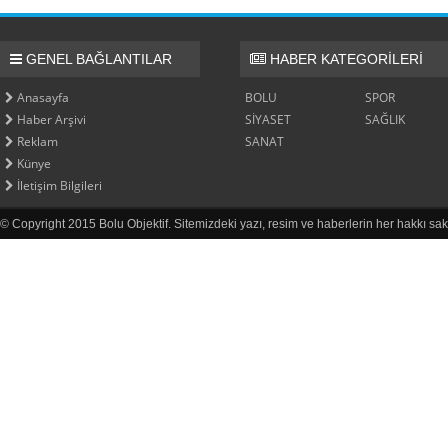
GENEL BAĞLANTILAR
HABER KATEGORİLERİ
Anasayfa
BOLU
SPOR
Haber Arşivi
SİYASET
SAĞLIK
Reklam
SANAT
Künye
İletişim Bilgileri
© Copyright 2015 Bolu Objektif. Sitemizdeki yazı, resim ve haberlerin her hakkı sak