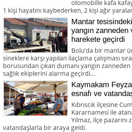
otomobille kafa kafay
1 kişi hayatını kaybederken, 2 kişi ağır yarala
Mantar tesisindek
yangın zanneden v
harekete geçirdi
Bolu’da bir mantar ü
sineklere karşı yapılan ilaçlama çalışması sır
borusundan çıkan dumanı yangın zanneden va
sağlık ekiplerini alarma geçirdi...
Kaymakam Feyza 
esnafı ve vatandaş
Kıbrıscık ilçesine Cu
Kararnamesi ile at
Yılmaz, ilçe pazarını
vatandaşlarla bir araya geldi.