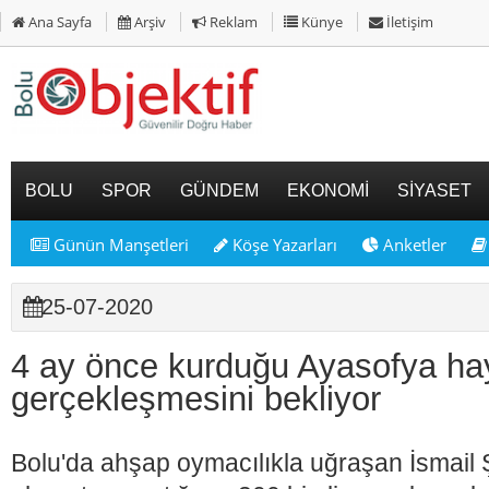
Ana Sayfa
Arşiv
Reklam
Künye
İletişim
BOLU
SPOR
GÜNDEM
EKONOMİ
SİYASET
Günün Manşetleri
Köşe Yazarları
Anketler
25-07-2020
4 ay önce kurduğu Ayasofya hay
gerçekleşmesini bekliyor
Bolu'da ahşap oymacılıkla uğraşan İsmail Ş