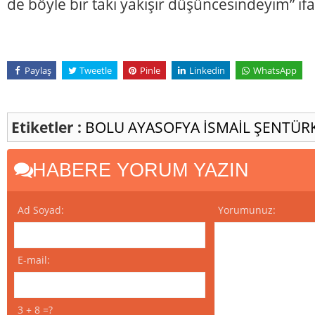
de böyle bir takı yakışır düşüncesindeyim” ifa
Paylaş
Tweetle
Pinle
Linkedin
WhatsApp
Etiketler :
BOLU
AYASOFYA
İSMAİL ŞENTÜR
HABERE YORUM YAZIN
Ad Soyad:
Yorumunuz:
E-mail:
3 + 8 =?