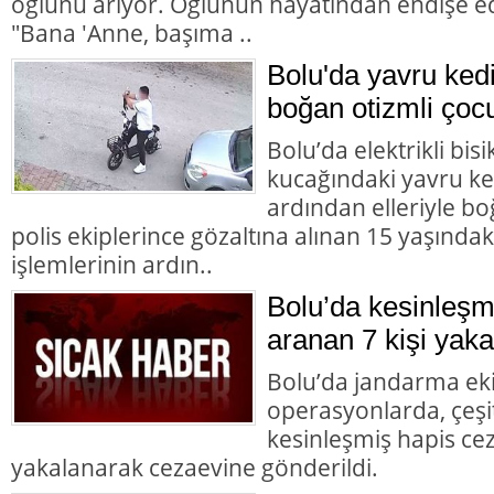
oğlunu arıyor. Oğlunun hayatından endişe ed
"Bana 'Anne, başıma ..
Bolu'da yavru ked
boğan otizmli çocu
Bolu’da elektrikli bisi
kucağındaki yavru ke
ardından elleriyle bo
polis ekiplerince gözaltına alınan 15 yaşındaki
işlemlerinin ardın..
Bolu’da kesinleşm
aranan 7 kişi yaka
Bolu’da jandarma eki
operasyonlarda, çeşit
kesinleşmiş hapis cez
yakalanarak cezaevine gönderildi.