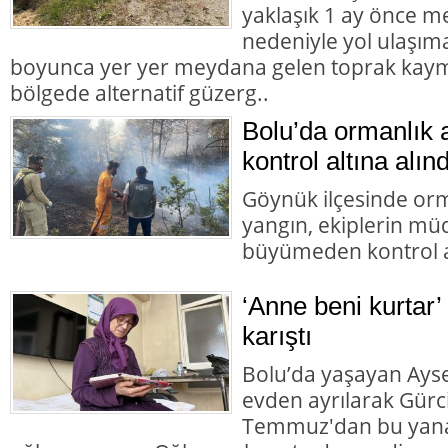
yaklaşık 1 ay önce 
nedeniyle yol ulaşı
boyunca yer yer meydana gelen toprak kaym
bölgede alternatif güzerg..
Bolu’da ormanlık 
kontrol altına alınd
Göynük ilçesinde orm
yangın, ekiplerin mü
büyümeden kontrol al
‘Anne beni kurtar’
karıştı
Bolu’da yaşayan Aysel
evden ayrılarak Gürc
Temmuz'dan bu yana