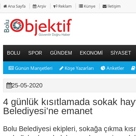
Ana Sayfa
Arşiv
Reklam
Künye
İletişim
BOLU
SPOR
GÜNDEM
EKONOMİ
SİYASET
Günün Manşetleri
Köşe Yazarları
Anketler
25-05-2020
4 günlük kısıtlamada sokak hay
Belediyesi’ne emanet
Bolu Belediyesi ekipleri, sokağa çıkma kıs