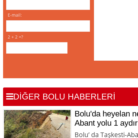
E-mail:
2 + 2 =?
DİĞER BOLU HABERLERİ
Bolu'da heyelan n
Abant yolu 1 aydır
Bolu’ da Taşkesti-Ab