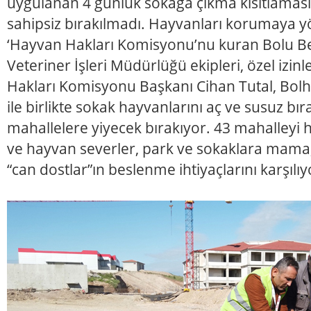
uygulanan 4 günlük sokağa çıkma kısıtlamas
sahipsiz bırakılmadı. Hayvanları korumaya yön
‘Hayvan Hakları Komisyonu’nu kuran Bolu Bel
Veteriner İşleri Müdürlüğü ekipleri, özel izi
Hakları Komisyonu Başkanı Cihan Tutal, Bolh
ile birlikte sokak hayvanlarını aç ve susuz b
mahallelere yiyecek bırakıyor. 43 mahalleyi 
ve hayvan severler, park ve sokaklara mama,
“can dostlar”ın beslenme ihtiyaçlarını karşılıy