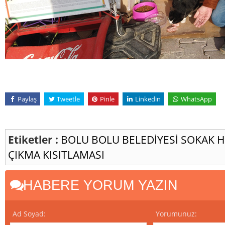
Paylaş
Tweetle
Pinle
Linkedin
WhatsApp
Etiketler :
BOLU
BOLU BELEDİYESİ
SOKAK 
ÇIKMA KISITLAMASI
HABERE YORUM YAZIN
Ad Soyad:
Yorumunuz: