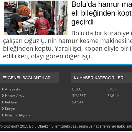
Bolu'da hamur mak
eli bileğinden kopt
geçirdi
Bolu’da bir kurabiye
çalışan Oğuz Ç.'nin hamur kesme makinesine k
bileğinden koptu. Yaralı işçi, kopan eliyle bir
edilirken, olayı gören diğer işçi..
GENEL BAĞLANTILAR
HABER KATEGORİLERİ
Anasayfa
BOLU
SPOR
Haber Arşivi
SİYASET
SAĞLIK
Reklam
SANAT
Künye
İletişim Bilgileri
© Copyright 2015 Bolu Objektif. Sitemizdeki yazı, resim ve haberlerin her hakkı sak