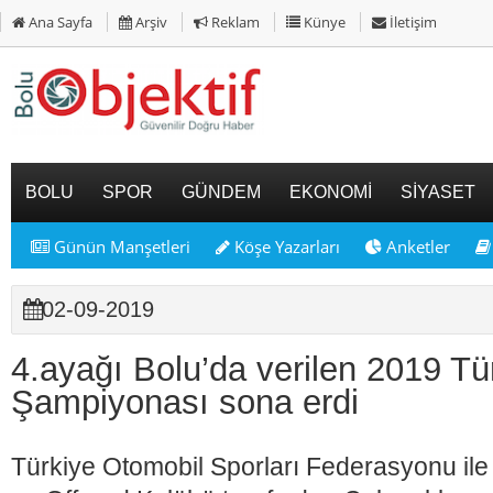
Ana Sayfa
Arşiv
Reklam
Künye
İletişim
BOLU
SPOR
GÜNDEM
EKONOMİ
SİYASET
Günün Manşetleri
Köşe Yazarları
Anketler
02-09-2019
4.ayağı Bolu’da verilen 2019 Tür
Şampiyonası sona erdi
Türkiye Otomobil Sporları Federasyonu ile