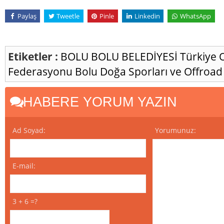
Paylaş
Tweetle
Pinle
Linkedin
WhatsApp
Etiketler :
BOLU
BOLU BELEDİYESİ
Türkiye 
Federasyonu
Bolu Doğa Sporları ve Offroad
HABERE YORUM YAZIN
Ad Soyad:
Yorumunuz:
E-mail:
3 + 6 =?