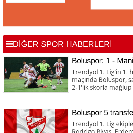
DİĞER SPOR HABERLERİ
Boluspor: 1 - Man
Trendyol 1. Lig’in 1. h
maçında Boluspor, s
2-1’lik skorla mağlup
Boluspor 5 transfe
Trendyol 1. Lig ekipl
Rodrigo Rivas, Erde