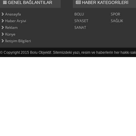
GENEL BAĞLANTILAR
HABER KATEGORİLERİ
Anasayfa
BOLU
SPOR
Haber Arşivi
SİYASET
SAĞLIK
Reklam
SANAT
Künye
İletişim Bilgileri
© Copyright 2015 Bolu Objektif. Sitemizdeki yazı, resim ve haberlerin her hakkı sak