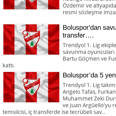
Özdemir ve altyapıd
resmi sözleşme imzal
Boluspor'dan sav
transfer….
Trendyol 1. Lig ekipl
savunma oyuncuları A
Bartu Göçmen ve Fur
kattı.
Boluspor’da 5 yeni
Trendyol 1. Lig takı
Angelo Tafas, Furka
Muhammet Zeki Durs
ve Juan Argüello’yu r
temsilcisi, iç transferde ise tecrübeli sav..