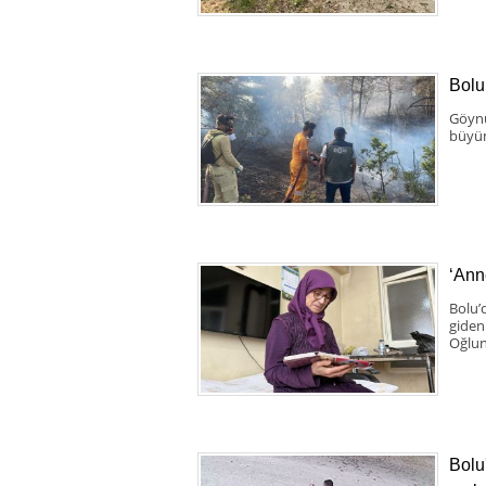
Bolu
Göynü
büyüm
‘Anne
Bolu’
giden
Oğlun
Bolu