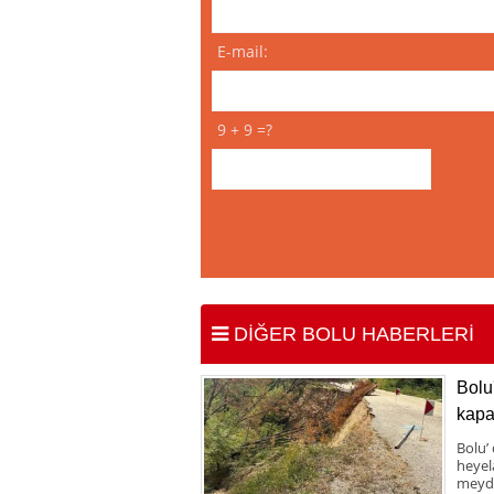
E-mail:
9 + 9 =?
DİĞER BOLU HABERLERİ
Bolu
kapa
Bolu’
heyel
meyda