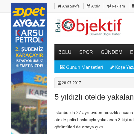
Ana Sayfa
Arşiv
Reklam
BOLU
SPOR
GÜNDEM
E
Günün Manşetleri
Köşe Yaza
28-07-2017
5 yıldızlı otelde yakala
İstanbul’da 27 ayrı evden hırsızlık suçuna ka
otelde polis baskınıyla yakalanan 3 kişi a
görüntüleri de ortaya çıktı.