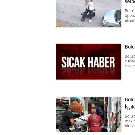
serbe
Bolu’d
öpen,
alınan
Bolu
Bolu’
suçla
cezae
Bolu
İşçil
Bolu’
makine
birlik