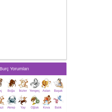
Burç Yorumları
oç
Boğa
İkizler
Yengeç
Aslan
Başak
azi
Akrep
Yay
Oğlak
Kova
Balık