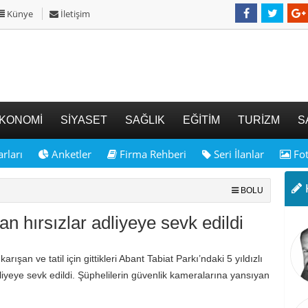
Künye
İletişim
KONOMİ
SİYASET
SAĞLIK
EĞİTİM
TURİZM
S
rları
Anketler
Firma Rehberi
Seri İlanlar
Fot
K
BOLU
nan hırsızlar adliyeye sevk edildi
rışan ve tatil için gittikleri Abant Tabiat Parkı’ndaki 5 yıldızlı
dliyeye sevk edildi. Şüphelilerin güvenlik kameralarına yansıyan