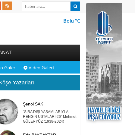
Bolu °C
ANAT
o Galeri
Video Galeri
öşe Yazarları
Şenol SAK
“SIRA DIŞI YAŞAMLARIYLA
RENGİN USTALARI-26” Mehmet
GÜLERYÜZ (1938-2024)