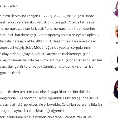
hırsızlık olayına karışan O.G. (23), V.G. (32) ve E.A. (29), sahte
ant Tabiat Parkı’ndaki 5 yıldızlı bir otele gitti. Otelde tatil yapan
olis memuru zanlıları fark etti. Polis memurunun ihbarı üzerine
ği ekipleri harekete geçti. Otele operasyon düzenleyen ekipler, 3
hırsızlık parasıyla aldığı 400 bin TL değerindeki lüks araca da el
ettepe’deki Asayiş Şube Müdürlüğü’nde yapılan sorgularının
lan olaylardan Çağlayan Adalet Sarayı’nda mahkemeye çıkan
liler, 27 evden hırsızlık ve 4 oto hırsızlığı suçundan Anadolu Adalet
aylara dair görüntüler ve yakalandıkları otelden çıkış anları ise
 görüntülendi.
 şüphelilerden birisinin Üsküdar’da yaptıkları 800 bin dolarlık
değerinde lüks otomobil aldığı öğrenildi. Lüks araç şüpheliler ile
 parasıyla alındığı gerekçesiyle el koyuldu. Çaldıkları paralarla lüks bir
 için de ayrıca bir oda kiraladığı öğrenildi.
örüntülerinde bir eve girmek için arabayı yanaştırdıkları ve