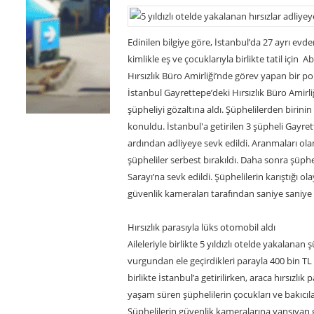
Edinilen bilgiye göre, İstanbul’da 27 ayrı evden 
kimlikle eş ve çocuklarıyla birlikte tatil için Ab
Hırsızlık Büro Amirliği’nde görev yapan bir p
İstanbul Gayrettepe’deki Hırsızlık Büro Amirli
şüpheliyi gözaltına aldı. Şüphelilerden birinin 
konuldu. İstanbul'a getirilen 3 şüpheli Gayr
ardından adliyeye sevk edildi. Aranmaları o
şüpheliler serbest bırakıldı. Daha sonra şüphe
Sarayı’na sevk edildi. Şüphelilerin karıştığı ol
güvenlik kameraları tarafından saniye saniye
Hırsızlık parasıyla lüks otomobil aldı
Aileleriyle birlikte 5 yıldızlı otelde yakalanan
vurgundan ele geçirdikleri parayla 400 bin TL 
birlikte İstanbul’a getirilirken, araca hırsızlık
yaşam süren şüphelilerin çocukları ve bakıcıları
Şüphelilerin güvenlik kameralarına yansıyan g