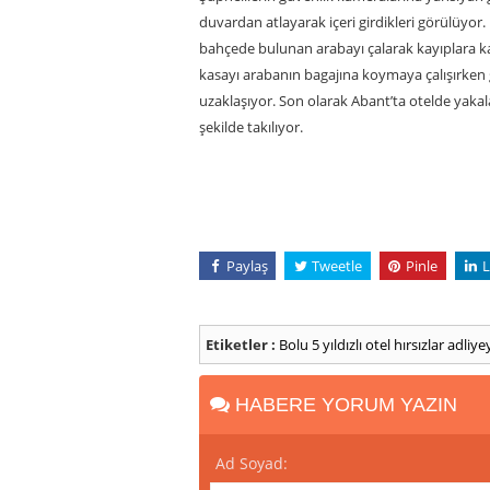
duvardan atlayarak içeri girdikleri görülüyor.
bahçede bulunan arabayı çalarak kayıplara kar
kasayı arabanın bagajına koymaya çalışırken 
uzaklaşıyor. Son olarak Abant’ta otelde yakala
şekilde takılıyor.
Paylaş
Tweetle
Pinle
L
Etiketler :
Bolu
5 yıldızlı otel
hırsızlar
adliye
HABERE YORUM YAZIN
Ad Soyad: