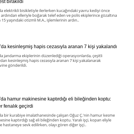
st bırakıldı
a elektrikli bisikletiyle ilerlerken kucağındaki yavru kediyi önce
 ardından elleriyle boğarak telef eden ve polis ekiplerince gözaltına
 15 yaşındaki otizmli M.A., işlemlerinin ardın..
’da kesinleşmiş hapis cezasıyla aranan 7 kişi yakalandı
da jandarma ekiplerinin düzenlediği operasyonlarda, çeşitli
rdan kesinleşmiş hapis cezasıyla aranan 7 kişi yakalanarak
vine gönderildi.
'da hamur makinesine kaptırdığı eli bileğinden koptu:
er fenalık geçirdi
da bir kurabiye imalathanesinde çalışan Oğuz Ç.'nin hamur kesme
sine kaptırdığı sağ eli bileğinden koptu. Yaralı işçi, kopan eliyle
te hastaneye sevk edilirken, olayı gören diğer işçi..