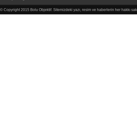
© Copyright 2015 Bolu Objektif. Sitemizdeki yazı, resim ve haberlerin her hakkı sak