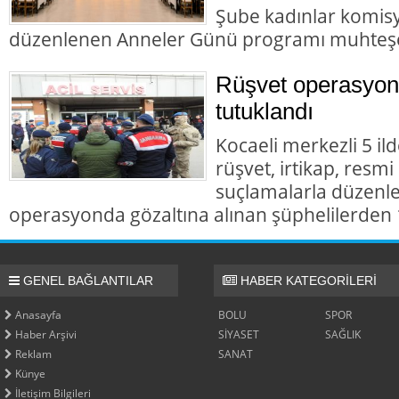
Şube kadınlar komis
düzenlenen Anneler Günü programı muhteş
Rüşvet operasyon
tutuklandı
Kocaeli merkezli 5 il
rüşvet, irtikap, resmi
suçlamalarla düzenl
operasyonda gözaltına alınan şüphelilerden 1
GENEL BAĞLANTILAR
HABER KATEGORİLERİ
Anasayfa
BOLU
SPOR
Haber Arşivi
SİYASET
SAĞLIK
Reklam
SANAT
Künye
İletişim Bilgileri