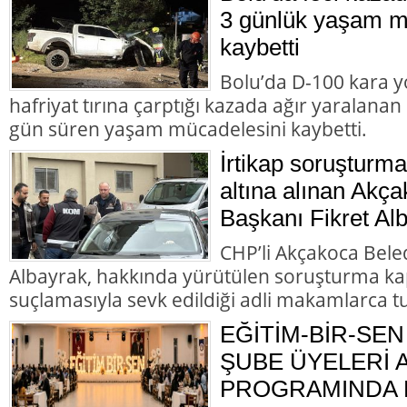
3 günlük yaşam m
kaybetti
Bolu’da D-100 kara y
hafriyat tırına çarptığı kazada ağır yaralana
gün süren yaşam mücadelesini kaybetti.
İrtikap soruşturm
altına alınan Akç
Başkanı Fikret Alb
CHP’li Akçakoca Bele
Albayrak, hakkında yürütülen soruşturma ka
suçlamasıyla sevk edildiği adli makamlarca t
EĞİTİM-BİR-SEN
ŞUBE ÜYELERİ
PROGRAMINDA B