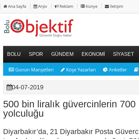
Ana Sayfa
Arşiv
Reklam
Künye
İletişim
BOLU
SPOR
GÜNDEM
EKONOMİ
SİYASET
Günün Manşetleri
Köşe Yazarları
Anketler
04-07-2019
500 bin liralık güvercinlerin 700 
yolculuğu
Diyarbakır’da, 21 Diyarbakır Posta Güver