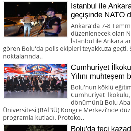
İstanbul ile Ankar
geçişinde NATO d
Ankara'da 7-8 Temmu
düzenlenecek olan NA
İstanbul ile Ankara 
gören Bolu'da polis ekipleri teyakkuza geçti. Ş
noktalarında..
Cumhuriyet İlkoku
Yılını muhteşem bir
Bolu’nun köklü eğiti
Cumhuriyet İlkokulu,
dönümünü Bolu Abant
Üniversitesi (BAİBÜ) Kongre Merkezi’nde d
programla kutladı. Protoko..
Bolu'da feci kazad