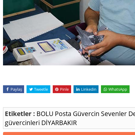
Paylaş
Tweetle
Pinle
Linkedin
WhatsApp
Etiketler :
BOLU
Posta Güvercin Sevenler D
güvercinleri
DİYARBAKIR