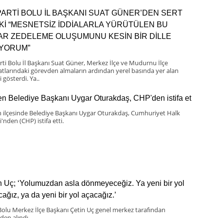
PARTİ BOLU İL BAŞKANI SUAT GÜNER’DEN SERT
Kİ “MESNETSİZ İDDİALARLA YÜRÜTÜLEN BU
BAR ZEDELEME OLUŞUMUNU KESİN BİR DİLLE
IYORUM”
rti Bolu İl Başkanı Suat Güner, Merkez İlçe ve Mudurnu İlçe
latlarındaki görevden almaların ardından yerel basında yer alan
i gösterdi. Ya..
n Belediye Başkanı Uygar Oturakdaş, CHP'den istifa et
 ilçesinde Belediye Başkanı Uygar Oturakdaş, Cumhuriyet Halk
i'nden (CHP) istifa etti.
n Uç; ‘Yolumuzdan asla dönmeyeceğiz. Ya yeni bir yol
cağız, ya da yeni bir yol açacağız.’
olu Merkez İlçe Başkanı Çetin Uç genel merkez tarafından
den alındı.