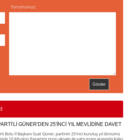
Yorumunuz:
İ
PARTİ'Lİ GÜNER'DEN 25'İNCİ YIL MEVLİDİNE DAVET
rti Bolu İl Başkanı Suat Güner, partinin 25'inci kuruluş yıl dönümü
esiyle 10 Ağustos Pazartesi günü akşam ile yatsı ezanı arasında Kalıcı