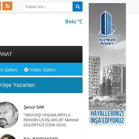
Bolu °C
ANAT
o Galeri
Video Galeri
öşe Yazarları
Şenol SAK
“SIRA DIŞI YAŞAMLARIYLA
RENGİN USTALARI-26” Mehmet
GÜLERYÜZ (1938-2024)