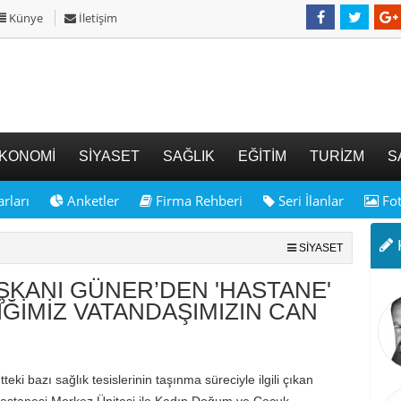
Künye
İletişim
KONOMİ
SİYASET
SAĞLIK
EĞİTİM
TURİZM
S
rları
Anketler
Firma Rehberi
Seri İlanlar
Fot
K
SİYASET
AŞKANI GÜNER’DEN 'HASTANE'
İĞİMİZ VATANDAŞIMIZIN CAN
ki bazı sağlık tesislerinin taşınma süreciyle ilgili çıkan
t Hastanesi Merkez Ünitesi ile Kadın Doğum ve Çocuk