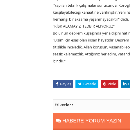
"Yapılan teknik çalışmalar sonucunda, Köroğ
karşılayabileceği kanaatine varılmıştır. Yeni
herhangi bir aksama yaşanmayacaktır" dedi.
"RİSK ALAMAYIZ, TEDBİR ALIYORUZ"
Bolu’nun deprem kuşağında yer aldığını hatırl
"Bizim için esas olan insan hayatıdır. Deprem
titizlikle inceledik. Allah korusun, yaşanabilec
sessiz kalamazdık. Attığımız her adım, vatand
içindir."
Paylaş
Tweetle
Pinle
L
Etiketler :
HABERE YORUM YAZIN