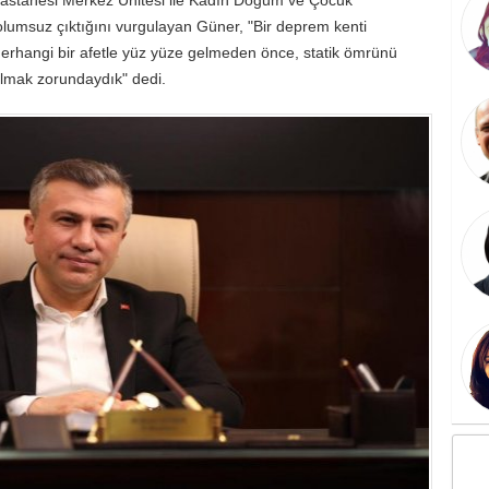
olumsuz çıktığını vurgulayan Güner, "Bir deprem kenti
erhangi bir afetle yüz yüze gelmeden önce, statik ömrünü
almak zorundaydık" dedi.