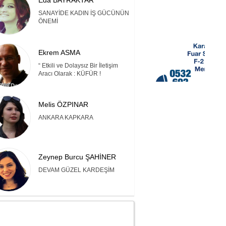
Eda BAYRAKTAR
SANAYİDE KADIN İŞ GÜCÜNÜN
ÖNEMİ
Ekrem ASMA
“ Etkili ve Dolaysız Bir İletişim
Aracı Olarak : KÜFÜR !
Melis ÖZPINAR
ANKARA KAPKARA
Zeynep Burcu ŞAHİNER
DEVAM GÜZEL KARDEŞİM