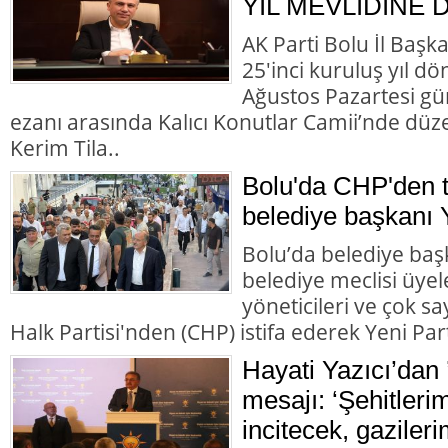
YIL MEVLİDİNE 
AK Parti Bolu İl Başk
25'inci kuruluş yıl d
Ağustos Pazartesi gü
ezanı arasında Kalıcı Konutlar Camii’nde düz
Kerim Tila..
Bolu'da CHP'den to
belediye başkanı Y
Bolu’da belediye başk
belediye meclisi üyele
yöneticileri ve çok 
Halk Partisi'nden (CHP) istifa ederek Yeni Parti
Hayati Yazıcı’dan 
mesajı: ‘Şehitleri
incitecek, gazileri