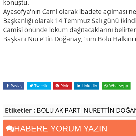
konuştu.
Ayasofya’nın Cami olarak ibadete açılması ned
Başkanlığı olarak 14 Temmuz Salı günü İkind
Camisi önünde lokum dağıtacaklarını belirten 
Başkanı Nurettin Doğanay, tüm Bolu Halkını d
Paylaş
Tweetle
Pinle
Linkedin
WhatsApp
Etiketler :
BOLU
AK PARTİ
NURETTİN DOĞA
HABERE YORUM YAZIN