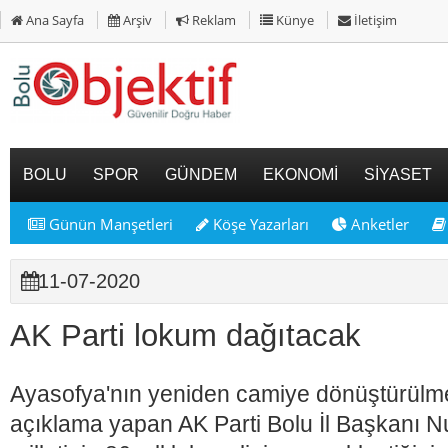
Ana Sayfa
Arşiv
Reklam
Künye
İletişim
BOLU
SPOR
GÜNDEM
EKONOMİ
SİYASET
Günün Manşetleri
Köşe Yazarları
Anketler
11-07-2020
AK Parti lokum dağıtacak
Ayasofya'nın yeniden camiye dönüştürülme
açıklama yapan AK Parti Bolu İl Başkanı N