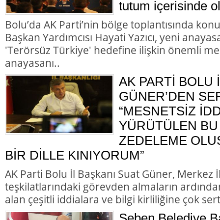
tutum içerisinde o
Bolu’da AK Parti’nin bölge toplantısında kon
Başkan Yardımcısı Hayati Yazıcı, yeni anayasa
'Terörsüz Türkiye' hedefine ilişkin önemli me
anayasanı..
AK PARTİ BOLU 
GÜNER’DEN SER
“MESNETSİZ İD
YÜRÜTÜLEN BU 
ZEDELEME OLU
BİR DİLLE KINIYORUM”
AK Parti Bolu İl Başkanı Suat Güner, Merkez 
teşkilatlarındaki görevden almaların ardında
alan çeşitli iddialara ve bilgi kirliliğine çok ser
Seben Belediye B