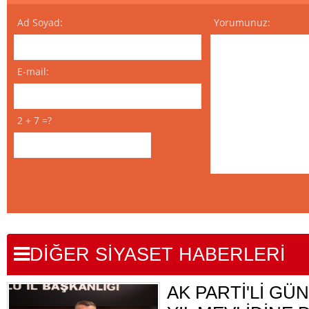
Ad Soyad:
Yorumunuz:
E-mail:
2 + 7 =?
DİĞER SİYASET HABERLERİ
AK PARTİ'Lİ GÜN