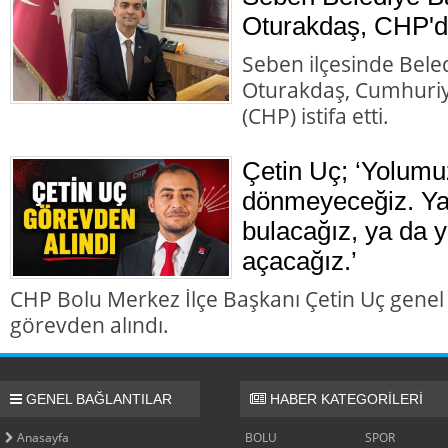
Oturakdaş, CHP'de
Seben ilçesinde Bele
Oturakdaş, Cumhuriye
(CHP) istifa etti.
Çetin Uç; ‘Yolumu
dönmeyeceğiz. Ya 
bulacağız, ya da y
açacağız.’
CHP Bolu Merkez İlçe Başkanı Çetin Uç genel
görevden alındı.
GENEL BAĞLANTILAR
HABER KATEGORİLERİ
Anasayfa
BOLU
SPOR