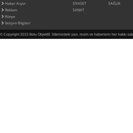
Haber Arşivi
SİYASET
SAĞLIK
Reklam
SANAT
Künye
İletişim Bilgileri
© Copyright 2015 Bolu Objektif. Sitemizdeki yazı, resim ve haberlerin her hakkı sak