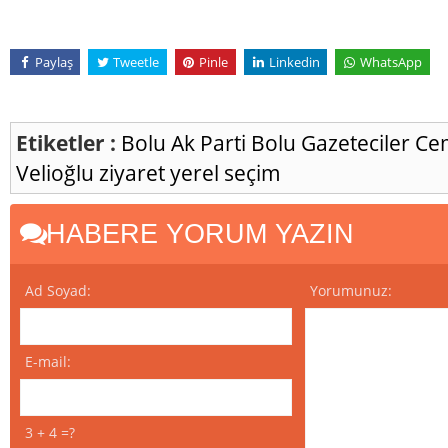
Paylaş
Tweetle
Pinle
Linkedin
WhatsApp
Etiketler :
Bolu
Ak Parti
Bolu Gazeteciler Ce
Velioğlu
ziyaret
yerel seçim
HABERE YORUM YAZIN
Ad Soyad:
Yorumunuz:
E-mail:
3 + 4 =?