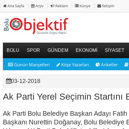
Ana Sayfa
Arşiv
Reklam
Künye
İletişim
BOLU
SPOR
GÜNDEM
EKONOMİ
SİYASET
Günün Manşetleri
Köşe Yazarları
Anketler
03-12-2018
Ak Parti Yerel Seçimin Startını
Ak Parti Bolu Belediye Başkan Adayı Fatih M
Başkanı Nurettin Doğanay, Bolu Belediye 