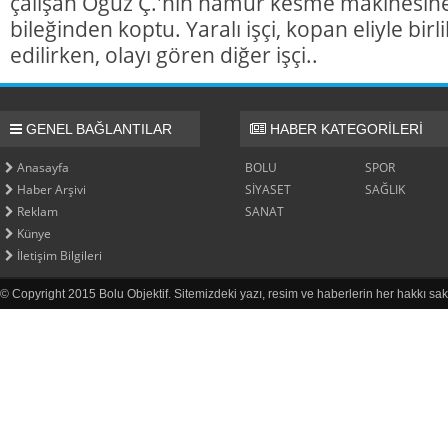
çalışan Oğuz Ç.'nin hamur kesme makinesine k
bileğinden koptu. Yaralı işçi, kopan eliyle bir
edilirken, olayı gören diğer işçi..
GENEL BAĞLANTILAR
HABER KATEGORİLERİ
Anasayfa
BOLU
SPOR
Haber Arşivi
SİYASET
SAĞLIK
Reklam
SANAT
Künye
İletişim Bilgileri
© Copyright 2015 Bolu Objektif. Sitemizdeki yazı, resim ve haberlerin her hakkı sak