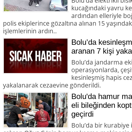
Bolu’da elektrikli bisi
kucağındaki yavru ke
ardından elleriyle bo
polis ekiplerince gözaltına alınan 15 yaşındaki
işlemlerinin ardın..
Bolu’da kesinleşm
aranan 7 kişi yaka
Bolu’da jandarma eki
operasyonlarda, çeşit
kesinleşmiş hapis cez
yakalanarak cezaevine gönderildi.
Bolu'da hamur mak
eli bileğinden kopt
geçirdi
Bolu’da bir kurabiye