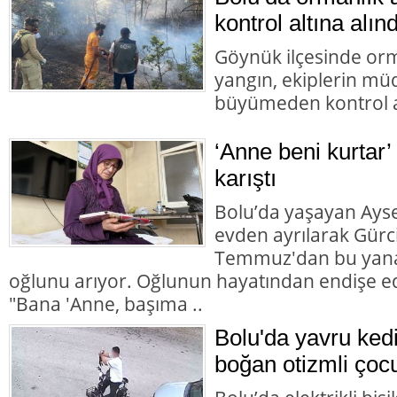
kontrol altına alınd
Göynük ilçesinde orm
yangın, ekiplerin mü
büyümeden kontrol al
‘Anne beni kurtar’
karıştı
Bolu’da yaşayan Aysel
evden ayrılarak Gürc
Temmuz'dan bu yana
oğlunu arıyor. Oğlunun hayatından endişe ed
"Bana 'Anne, başıma ..
Bolu'da yavru ked
boğan otizmli çocu