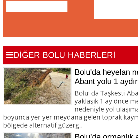
DİĞER BOLU HABERLERİ
Bolu'da heyelan n
Abant yolu 1 aydır
Bolu’ da Taşkesti-Ab
yaklaşık 1 ay önce 
nedeniyle yol ulaşı
boyunca yer yer meydana gelen toprak kaym
bölgede alternatif güzerg..
Bolu’da ormanlık 