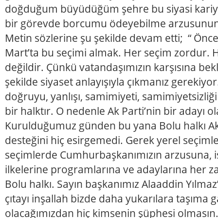
doğduğum büyüdüğüm şehre bu siyasi kariy
bir görevde borcumu ödeyebilme arzusunun 
Metin sözlerine şu şekilde devam etti; “ Önce
Mart’ta bu seçimi almak. Her seçim zordur. H
değildir. Çünkü vatandaşımızın karşısına bekl
şekilde siyaset anlayışıyla çıkmanız gerekiyor
doğruyu, yanlışı, samimiyeti, samimiyetsizliği 
bir halktır. O nedenle Ak Parti’nin bir adayı 
Kurulduğumuz günden bu yana Bolu halkı Ak 
desteğini hiç esirgemedi. Gerek yerel seçiml
seçimlerde Cumhurbaşkanımızın arzusuna, is
ilkelerine programlarına ve adaylarına her 
Bolu halkı. Sayın başkanımız Alaaddin Yılmaz’ı
çıtayı inşallah bizde daha yukarılara taşıma g
olacağımızdan hiç kimsenin şüphesi olmasın.