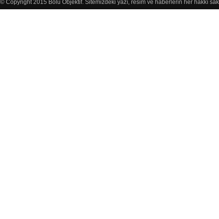
© Copyright 2015 Bolu Objektif. Sitemizdeki yazı, resim ve haberlerin her hakkı sak