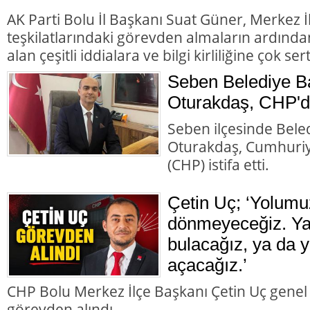
AK Parti Bolu İl Başkanı Suat Güner, Merkez 
teşkilatlarındaki görevden almaların ardında
alan çeşitli iddialara ve bilgi kirliliğine çok ser
Seben Belediye B
Oturakdaş, CHP'de
Seben ilçesinde Bele
Oturakdaş, Cumhuriye
(CHP) istifa etti.
Çetin Uç; ‘Yolumu
dönmeyeceğiz. Ya 
bulacağız, ya da y
açacağız.’
CHP Bolu Merkez İlçe Başkanı Çetin Uç genel
görevden alındı.