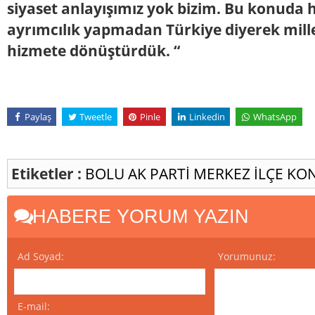
siyaset anlayışımız yok bizim. Bu konuda 
ayrımcılık yapmadan Türkiye diyerek mill
hizmete dönüştürdük. “
Paylaş
Tweetle
Pinle
Linkedin
WhatsApp
Etiketler :
BOLU
AK PARTİ
MERKEZ İLÇE KO
HABERE YORUM YAZIN
Ad Soyad:
Yorumunuz:
E-mail: