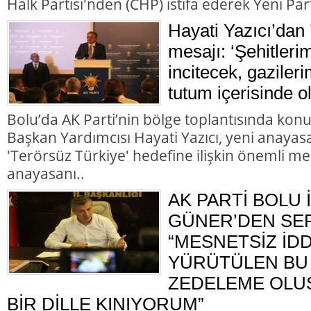
Halk Partisi'nden (CHP) istifa ederek Yeni Parti
Hayati Yazıcı’dan 
mesajı: ‘Şehitleri
incitecek, gazileri
tutum içerisinde o
Bolu’da AK Parti’nin bölge toplantısında kon
Başkan Yardımcısı Hayati Yazıcı, yeni anayasa
'Terörsüz Türkiye' hedefine ilişkin önemli me
anayasanı..
AK PARTİ BOLU 
GÜNER’DEN SER
“MESNETSİZ İD
YÜRÜTÜLEN BU 
ZEDELEME OLU
BİR DİLLE KINIYORUM”