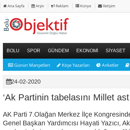
Ana Sayfa
Arşiv
Reklam
Künye
İletişim
BOLU
SPOR
GÜNDEM
EKONOMİ
SİYASET
Günün Manşetleri
Köşe Yazarları
Anketler
24-02-2020
‘Ak Partinin tabelasını Millet astı
AK Parti 7.Olağan Merkez İlçe Kongresind
Genel Başkan Yardımcısı Hayati Yazıcı, Ak 