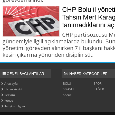
CHP Bolu il yönet
Tahsin Mert Karag
tanımadıklarını aç
CHP parti sözcüsü M
gündemiyle ilgili açıklamalarda bulundu. Bun
yönetimi görevden alınırken 7 il başkanı hakk
kesin çıkarma yönünden disiplin sü..
GENEL BAĞLANTILAR
HABER KATEGORİLERİ
Anasayfa
BOLU
SPOR
Haber Arşivi
SİYASET
SAĞLIK
Reklam
SANAT
Künye
İletişim Bilgileri