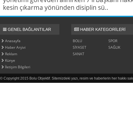
kesin çıkarma yönünden disiplin sü..
GENEL BAĞLANTILAR
HABER KATEGORİLERİ
Anasayfa
BOLU
SPOR
Haber Arşivi
SİYASET
SAĞLIK
Reklam
SANAT
Künye
İletişim Bilgileri
© Copyright 2015 Bolu Objektif. Sitemizdeki yazı, resim ve haberlerin her hakkı sak