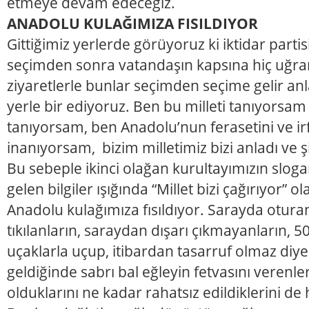
etmeye devam edeceğiz.
ANADOLU KULAĞIMIZA FISILDIYOR
Gittiğimiz yerlerde görüyoruz ki iktidar partisi
seçimden sonra vatandaşın kapsına hiç uğra
ziyaretlerle bunlar seçimden seçime gelir anl
yerle bir ediyoruz. Ben bu milleti tanıyorsa
tanıyorsam, ben Anadolu’nun ferasetini ve irf
inanıyorsam, bizim milletimiz bizi anladı ve ş
Bu sebeple ikinci olağan kurultayımızın sloga
gelen bilgiler ışığında “Millet bizi çağırıyor” o
Anadolu kulağımıza fısıldıyor. Sarayda oturan
tıkılanların, saraydan dışarı çıkmayanların, 5
uçaklarla uçup, itibardan tasarruf olmaz diye
geldiğinde sabrı bal eğleyin fetvasını verenle
olduklarını ne kadar rahatsız edildiklerini de