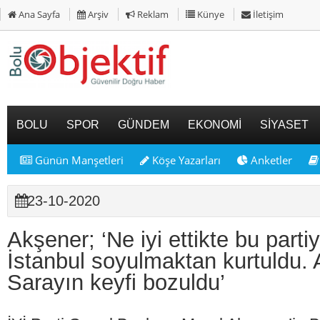
Ana Sayfa
Arşiv
Reklam
Künye
İletişim
BOLU
SPOR
GÜNDEM
EKONOMİ
SİYASET
Günün Manşetleri
Köşe Yazarları
Anketler
23-10-2020
Akşener; ‘Ne iyi ettikte bu parti
İstanbul soyulmaktan kurtuldu. 
Sarayın keyfi bozuldu’