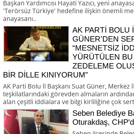
Başkan Yardımcısı Hayati Yazıcı, yeni anayasa
'Terörsüz Türkiye' hedefine ilişkin önemli me
anayasanı..
AK PARTİ BOLU 
GÜNER’DEN SER
“MESNETSİZ İD
YÜRÜTÜLEN BU 
ZEDELEME OLU
BİR DİLLE KINIYORUM”
AK Parti Bolu İl Başkanı Suat Güner, Merkez 
teşkilatlarındaki görevden almaların ardında
alan çeşitli iddialara ve bilgi kirliliğine çok ser
Seben Belediye B
Oturakdaş, CHP'de
Seben ilçesinde Bele