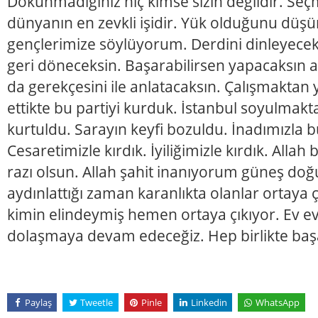
Dokunmadığınız hiç kimse sizin değildir. Seçm
dünyanın en zevkli işidir. Yük olduğunu düşü
gençlerimize söylüyorum. Derdini dinleyecek
geri döneceksin. Başarabilirsen yapacaksı
da gerekçesini ile anlatacaksın. Çalışmaktan 
ettikte bu partiyi kurduk. İstanbul soyulmak
kurtuldu. Sarayın keyfi bozuldu. İnadımızla bu 
Cesaretimizle kırdık. İyiliğimizle kırdık. Alla
razı olsun. Allah şahit inanıyorum güneş do
aydınlattığı zaman karanlıkta olanlar ortaya 
kimin elindeymiş hemen ortaya çıkıyor. Ev e
dolaşmaya devam edeceğiz. Hep birlikte baş
Paylaş
Tweetle
Pinle
Linkedin
WhatsApp