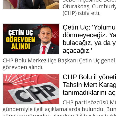
Oturakdaş, Cumhuriye
(CHP) istifa etti.
Çetin Uç; ‘Yolumu
dönmeyeceğiz. Ya 
bulacağız, ya da y
açacağız.’
CHP Bolu Merkez İlçe Başkanı Çetin Uç genel
görevden alındı.
CHP Bolu il yönet
Tahsin Mert Karag
tanımadıklarını aç
CHP parti sözcüsü M
gündemiyle ilgili açıklamalarda bulundu. Bun
yönetimi görevden alınırken 7 il başkanı hakk