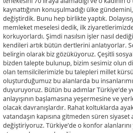
tenekesini 70 liraya alamadığı ve o kadının o 
kaynattığının konuşulmadığı ülke gündemini
değiştirdik. Bunu hep birlikte yaptık. Dolayısıy
memleket meselesi dedik, ilk ziyaretlerimiz
korkuyorlardı. Şimdi nasılsın işler nasıl dedi
kendileri artık bütün dertlerini anlatıyorlar
belirgin olarak biz gözüküyoruz. Çeşitli sosyal
bizden talepte bulunup, bizim sesimiz olun di
olan temsilcilerimizle bu talepleri millet kürs
oluşturduğumuz bu alanlarda bu insanlarımız
duyuruyoruz. Bütün bu adımlar Türkiye’de ye
anlayışının başlamasına yeşermesine ve yer
olacak davranışlardır. Rahat koltuklarda aya
vatandaşın kapısına gitmeden süren siyaset a
değiştiriyoruz. Türkiye’de o konfor alanlarını y