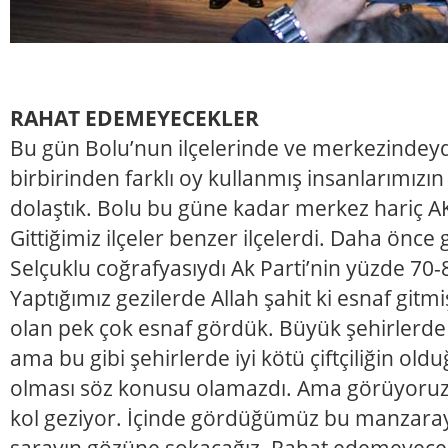
RAHAT EDEMEYECEKLER
Bu gün Bolu’nun ilçelerinde ve merkezindeydi
birbirinden farklı oy kullanmış insanlarımızın 
dolaştık. Bolu bu güne kadar merkez hariç AK 
Gittiğimiz ilçeler benzer ilçelerdi. Daha önce 
Selçuklu coğrafyasıydı Ak Parti’nin yüzde 70-8
Yaptığımız gezilerde Allah şahit ki esnaf git
olan pek çok esnaf gördük. Büyük şehirlerde 
ama bu gibi şehirlerde iyi kötü çiftçiliğin old
olması söz konusu olamazdı. Ama görüyoruz k
kol geziyor. İçinde gördüğümüz bu manzaray
sarayın gözüne sokacağız. Rahat edemeyecek