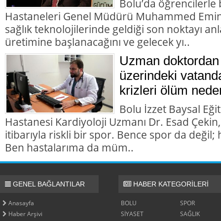
Bolu’da öğrencilerl
Hastaneleri Genel Müdürü Muhammed Emin D
sağlık teknolojilerinde geldiği son noktayı anla
üretimine başlanacağını ve gelecek yı..
Uzman doktordan 
üzerindeki vatanda
krizleri ölüm nede
Bolu İzzet Baysal Eği
Hastanesi Kardiyoloji Uzmanı Dr. Esad Çekin,
itibarıyla riskli bir spor. Bence spor da değil; h
Ben hastalarıma da müm..
GENEL BAĞLANTILAR
HABER KATEGORİLERİ
Anasayfa
BOLU
SPOR
Haber Arşivi
SİYASET
SAĞLIK