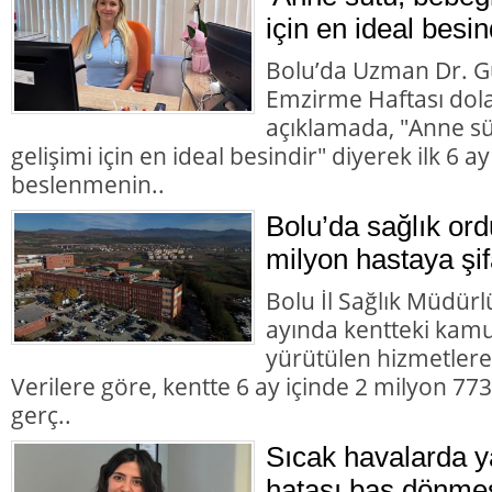
için en ideal besin
Bolu’da Uzman Dr. G
Emzirme Haftası dolay
açıklamada, "Anne süt
gelişimi için en ideal besindir" diyerek ilk 6 
beslenmenin..
Bolu’da sağlık or
milyon hastaya şif
Bolu İl Sağlık Müdürlü
ayında kentteki kamu 
yürütülen hizmetlere i
Verilere göre, kentte 6 ay içinde 2 milyon 7
gerç..
Sıcak havalarda 
hatası baş dönme