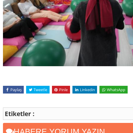
Paylaş
Tweetle
Pinle
Linkedin
WhatsApp
Etiketler :
HABERE YORUM YAZIN