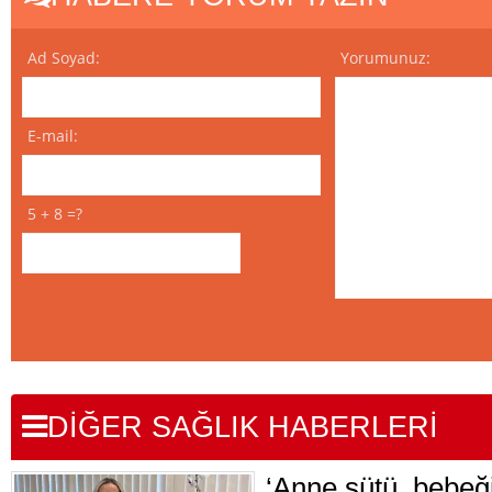
Ad Soyad:
Yorumunuz:
E-mail:
5 + 8 =?
DİĞER SAĞLIK HABERLERİ
‘Anne sütü, bebeği