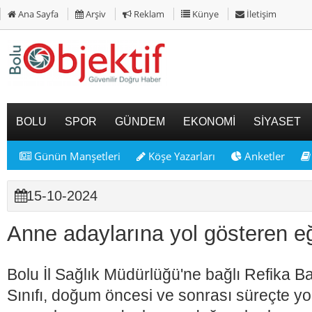
Ana Sayfa
Arşiv
Reklam
Künye
İletişim
BOLU
SPOR
GÜNDEM
EKONOMİ
SİYASET
Günün Manşetleri
Köşe Yazarları
Anketler
15-10-2024
Anne adaylarına yol gösteren e
Bolu İl Sağlık Müdürlüğü'ne bağlı Refika B
Sınıfı, doğum öncesi ve sonrası süreçte yol