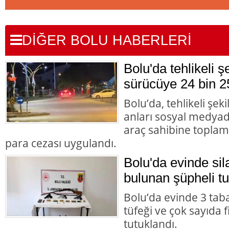
DİĞER BOLU HABERLERİ
Bolu'da tehlikeli 
sürücüye 24 bin 2
Bolu’da, tehlikeli şek
anları sosyal medyad
araç sahibine toplam 
para cezası uygulandı.
Bolu'da evinde s
bulunan şüpheli tu
Bolu’da evinde 3 tab
tüfeği ve çok sayıda 
tutuklandı.