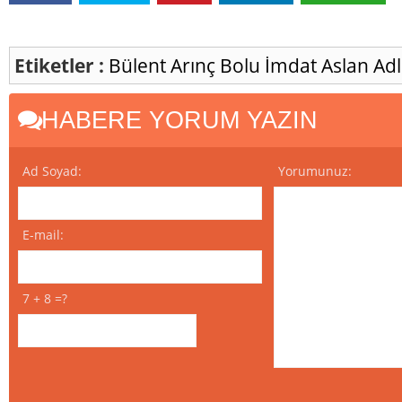
Etiketler :
Bülent Arınç
Bolu
İmdat Aslan
Adl
HABERE YORUM YAZIN
Ad Soyad:
Yorumunuz:
E-mail:
7 + 8 =?