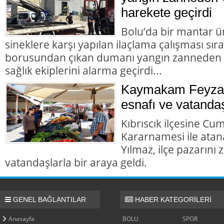
harekete geçirdi
Bolu’da bir mantar ü
sineklere karşı yapılan ilaçlama çalışması sır
borusundan çıkan dumanı yangın zanneden va
sağlık ekiplerini alarma geçirdi...
Kaymakam Feyza 
esnafı ve vatandaş
Kıbrıscık ilçesine Cu
Kararnamesi ile at
Yılmaz, ilçe pazarını
vatandaşlarla bir araya geldi.
GENEL BAĞLANTILAR
HABER KATEGORİLERİ
Anasayfa
BOLU
SPOR