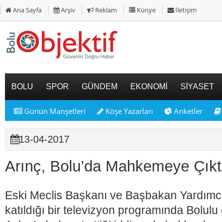
Ana Sayfa
Arşiv
Reklam
Künye
İletişim
BOLU
SPOR
GÜNDEM
EKONOMİ
SİYASET
Günün Manşetleri
Köşe Yazarları
Anketler
13-04-2017
Arınç, Bolu’da Mahkemeye Çıkt
Eski Meclis Başkanı ve Başbakan Yardımcıs
katıldığı bir televizyon programında Bolulu