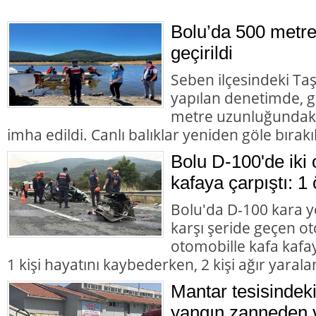
Bolu’da 500 metre
geçirildi
Seben ilçesindeki Taş
yapılan denetimde, g
metre uzunluğundaki 
imha edildi. Canlı balıklar yeniden göle bırakıl
Bolu D-100'de iki 
kafaya çarpıştı: 1 
Bolu'da D-100 kara y
karşı şeride geçen ot
otomobille kafa kafay
1 kişi hayatını kaybederken, 2 kişi ağır yarala
Mantar tesisindek
yangın zanneden v