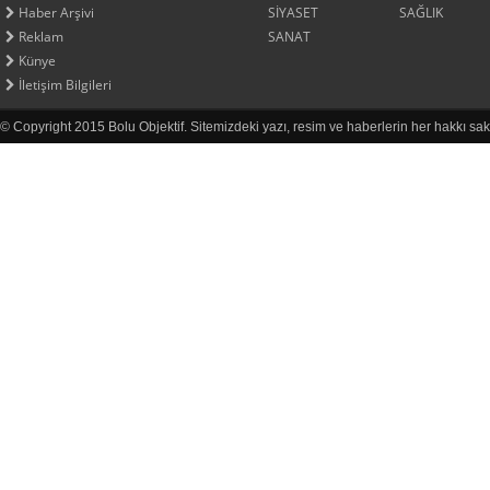
Haber Arşivi
SİYASET
SAĞLIK
Reklam
SANAT
Künye
İletişim Bilgileri
© Copyright 2015 Bolu Objektif. Sitemizdeki yazı, resim ve haberlerin her hakkı sak