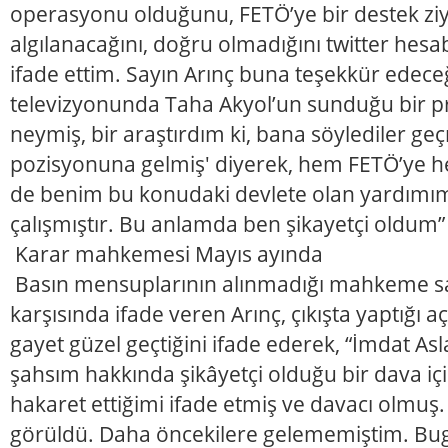
operasyonu olduğunu, FETÖ’ye bir destek ziya
algılanacağını, doğru olmadığını twitter hes
ifade ettim. Sayın Arınç buna teşekkür edece
televizyonunda Taha Akyol’un sunduğu bir 
neymiş, bir araştırdım ki, bana söylediler geçm
pozisyonuna gelmiş' diyerek, hem FETÖ’ye h
de benim bu konudaki devlete olan yardımı
çalışmıştır. Bu anlamda ben şikayetçi oldum”
Karar mahkemesi Mayıs ayında
Basın mensuplarının alınmadığı mahkeme 
karşısında ifade veren Arınç, çıkışta yaptığı
gayet güzel geçtiğini ifade ederek, “İmdat Asla
şahsım hakkında şikâyetçi olduğu bir dava iç
hakaret ettiğimi ifade etmiş ve davacı olmu
görüldü. Daha öncekilere gelememiştim. Bu