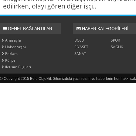
edilirken, olayı gören diğer işçi..
GENEL BAĞLANTILAR
HABER KATEGORİLERİ
Anasayfa
BOLU
SPOR
Haber Arşivi
SİYASET
SAĞLIK
Reklam
SANAT
Künye
İletişim Bilgileri
© Copyright 2015 Bolu Objektif. Sitemizdeki yazı, resim ve haberlerin her hakkı sak