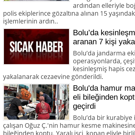
ardından elleriyle bo
polis ekiplerince gözaltına alınan 15 yaşındaki
işlemlerinin ardın..
Bolu’da kesinleşm
aranan 7 kişi yaka
Bolu’da jandarma eki
operasyonlarda, çeşit
kesinleşmiş hapis cez
yakalanarak cezaevine gönderildi.
Bolu'da hamur mak
eli bileğinden kopt
geçirdi
Bolu’da bir kurabiye
çalışan Oğuz Ç.'nin hamur kesme makinesine k
bileğinden koptu. Yaralı işçi, kopan eliyle bir