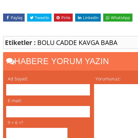
Paylaş
Tweetle
Pinle
Linkedin
WhatsApp
Etiketler :
BOLU
CADDE
KAVGA
BABA
HABERE YORUM YAZIN
Ad Soyad:
Yorumunuz:
E-mail:
9 + 6 =?