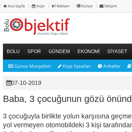
Ana Sayfa
Arşiv
Reklam
Künye
İletişim
BOLU
SPOR
GÜNDEM
EKONOMİ
SİYASET
Günün Manşetleri
Köşe Yazarları
Anketler
07-10-2019
Baba, 3 çocuğunun gözü önünde
3 çocuğuyla birlikte yolun karşısına geçme
yol vermeyen otomobildeki 3 kişi tarafında