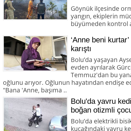
Göynük ilçesinde orm
yangın, ekiplerin mü
büyümeden kontrol al
‘Anne beni kurtar’
karıştı
Bolu’da yaşayan Aysel
evden ayrılarak Gürc
Temmuz'dan bu yana
oğlunu arıyor. Oğlunun hayatından endişe ed
"Bana 'Anne, başıma ..
Bolu'da yavru ked
boğan otizmli çocu
Bolu’da elektrikli bisi
kucağındaki yavru ke