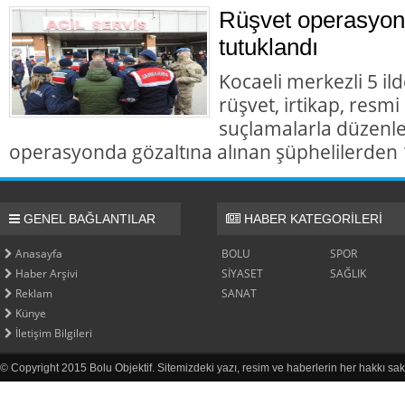
Rüşvet operasyon
tutuklandı
Kocaeli merkezli 5 il
rüşvet, irtikap, resmi
suçlamalarla düzenl
operasyonda gözaltına alınan şüphelilerden 1
GENEL BAĞLANTILAR
HABER KATEGORİLERİ
Anasayfa
BOLU
SPOR
Haber Arşivi
SİYASET
SAĞLIK
Reklam
SANAT
Künye
İletişim Bilgileri
© Copyright 2015 Bolu Objektif. Sitemizdeki yazı, resim ve haberlerin her hakkı sak