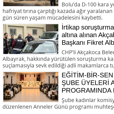
Bolu’da D-100 kara y
hafriyat tırına çarptığı kazada ağır yaralana
gün süren yaşam mücadelesini kaybetti.
İrtikap soruşturm
altına alınan Akç
Başkanı Fikret Alb
CHP’li Akçakoca Bele
Albayrak, hakkında yürütülen soruşturma ka
suçlamasıyla sevk edildiği adli makamlarca t
EĞİTİM-BİR-SEN
ŞUBE ÜYELERİ
PROGRAMINDA B
Şube kadınlar komis
düzenlenen Anneler Günü programı muhteş