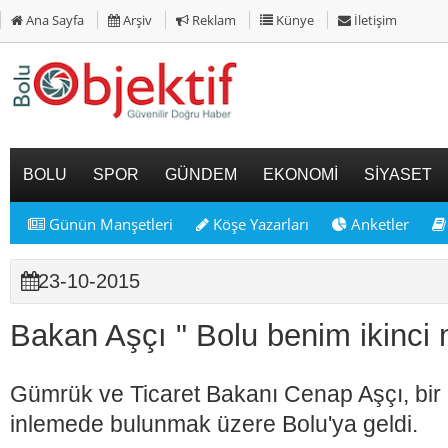
Ana Sayfa
Arşiv
Reklam
Künye
İletişim
BOLU
SPOR
GÜNDEM
EKONOMİ
SİYASET
Günün Manşetleri
Köşe Yazarları
Anketler
23-10-2015
Bakan Aşçı " Bolu benim ikinci
Gümrük ve Ticaret Bakanı Cenap Aşçı, bir d
inlemede bulunmak üzere Bolu'ya geldi.