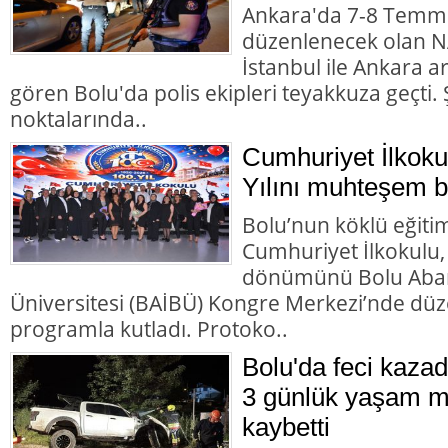
Ankara'da 7-8 Temmu
düzenlenecek olan NA
İstanbul ile Ankara 
gören Bolu'da polis ekipleri teyakkuza geçti. Ş
noktalarında..
Cumhuriyet İlkoku
Yılını muhteşem bir
Bolu’nun köklü eğiti
Cumhuriyet İlkokulu,
dönümünü Bolu Abant
Üniversitesi (BAİBÜ) Kongre Merkezi’nde d
programla kutladı. Protoko..
Bolu'da feci kazad
3 günlük yaşam m
kaybetti