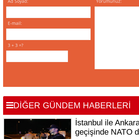
Ad Soyad:
Yorumunuz:
E-mail:
3 + 3 =?
DİĞER GÜNDEM HABERLERİ
İstanbul ile Ankar
geçişinde NATO d