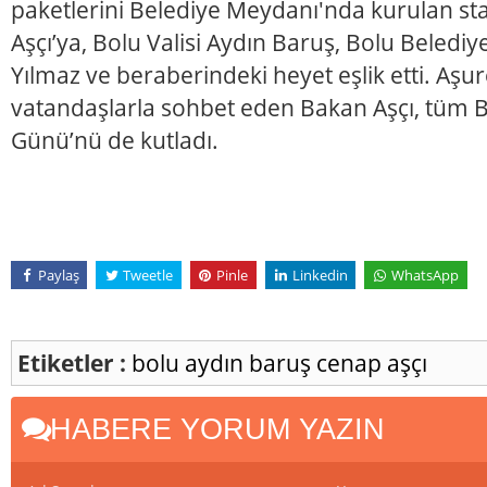
paketlerini Belediye Meydanı'nda kurulan st
Aşçı’ya, Bolu Valisi Aydın Baruş, Bolu Beledi
Yılmaz ve beraberindeki heyet eşlik etti. Aşur
vatandaşlarla sohbet eden Bakan Aşçı, tüm B
Günü’nü de kutladı.
Paylaş
Tweetle
Pinle
Linkedin
WhatsApp
Etiketler :
bolu
aydın baruş
cenap aşçı
HABERE YORUM YAZIN