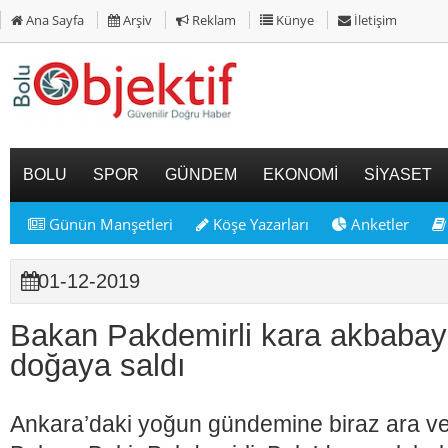
Ana Sayfa
Arşiv
Reklam
Künye
İletişim
BOLU
SPOR
GÜNDEM
EKONOMİ
SİYASET
Günün Manşetleri
Köşe Yazarları
Anketler
01-12-2019
Bakan Pakdemirli kara akbabay
doğaya saldı
Ankara’daki yoğun gündemine biraz ara v