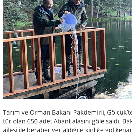
Tarım ve Orman Bakanı Pakdemirli, Gölcük’te
tür olan 650 adet Abant alasını göle saldı. B
ailesi ile beraber yer aldığı etkinliğe göl ke