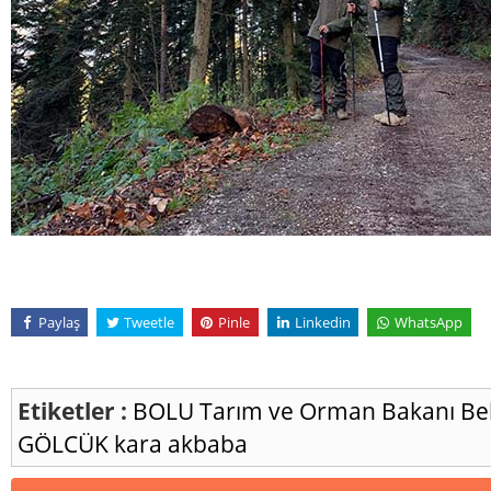
Paylaş
Tweetle
Pinle
Linkedin
WhatsApp
Etiketler :
BOLU
Tarım ve Orman Bakanı Bek
GÖLCÜK
kara akbaba