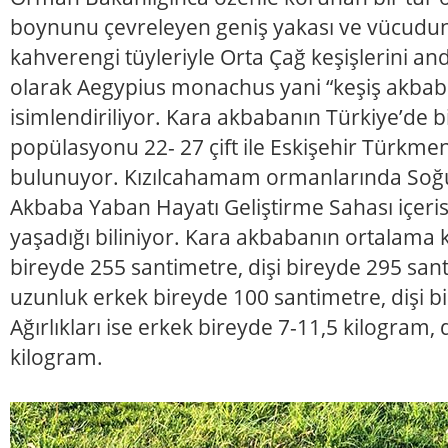
boynunu çevreleyen geniş yakası ve vücudu
kahverengi tüyleriyle Orta Çağ keşişlerini andı
olarak Aegypius monachus yani “keşiş akbaba
isimlendiriliyor. Kara akbabanın Türkiye’de 
popülasyonu 22- 27 çift ile Eskişehir Türkm
bulunuyor. Kızılcahamam ormanlarında Soğuk
Akbaba Yaban Hayatı Geliştirme Sahası içerisi
yaşadığı biliniyor. Kara akbabanın ortalama k
bireyde 255 santimetre, dişi bireyde 295 san
uzunluk erkek bireyde 100 santimetre, dişi b
Ağırlıkları ise erkek bireyde 7-11,5 kilogram, 
kilogram.