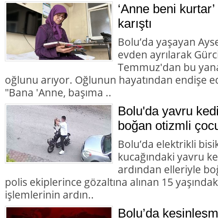
‘Anne beni kurtar’
karıştı
Bolu’da yaşayan Aysel
evden ayrılarak Gürc
Temmuz'dan bu yana
oğlunu arıyor. Oğlunun hayatından endişe ed
"Bana 'Anne, başıma ..
Bolu'da yavru ked
boğan otizmli çocu
Bolu’da elektrikli bisi
kucağındaki yavru ke
ardından elleriyle bo
polis ekiplerince gözaltına alınan 15 yaşındaki
işlemlerinin ardın..
Bolu’da kesinleşm