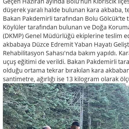
Geçen Haziran ayında Bolu’nun Kıbrıscık ilç
düşerek yaralı halde bulunan kara akbaba, t
Bakan Pakdemirli tarafından Bolu Gölcük’te t
Köylüler tarafından bulunan ve Doğa Koruma 
(DKMP) Genel Müdürlüğü ekiplerine teslim ed
akbabaya Düzce Edremit Yaban Hayatı Geliş
Rehabilitasyon Sahası'nda bakım yapıldı. K
uçuş eğitimi de verildi. Bakan Pakdemirli tara
olduğu ortama tekrar bırakılan kara akbabanı
santimetre, ağırlığı ise 13 kilogram olarak öl