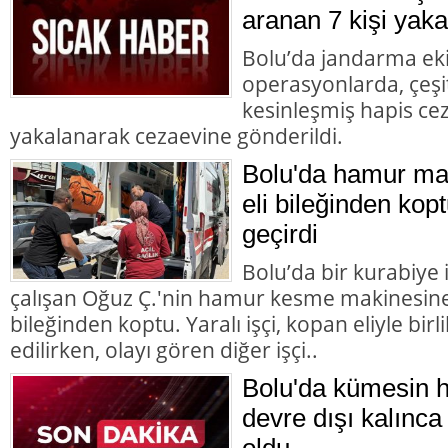
aranan 7 kişi yaka
Bolu’da jandarma eki
operasyonlarda, çeşit
kesinleşmiş hapis cez
yakalanarak cezaevine gönderildi.
Bolu'da hamur mak
eli bileğinden kopt
geçirdi
Bolu’da bir kurabiye
çalışan Oğuz Ç.'nin hamur kesme makinesine k
bileğinden koptu. Yaralı işçi, kopan eliyle bir
edilirken, olayı gören diğer işçi..
Bolu'da kümesin 
devre dışı kalınca 
oldu