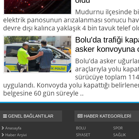
Mudurnu ilçesinde b
elektrik panosunun arızalanması sonucu hav
devre dışı kalınca yaklaşık 4 bin tavuk telef ol
Bolu'da trafiği ka
asker konvoyuna 
Bolu’da asker uğur
araçlarıyla yolu kapat
sürücüye toplam 114 
uygulandı. Konvoyda yolu kapattığı belirlene
belgesine 60 gün süreyle ..
GENEL BAĞLANTILAR
HABER KATEGORİLERİ
Anasayfa
BOLU
SPOR
Haber Arşivi
SİYASET
SAĞLIK