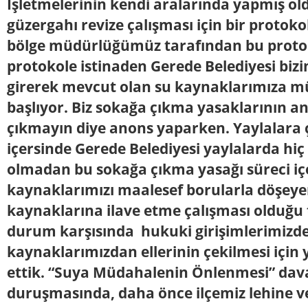
İşletmelerinin kendi aralarında yapmış old
güzergahı revize çalışması için bir protok
bölge müdürlüğümüz tarafından bu protok
protokole istinaden Gerede Belediyesi bizim
girerek mevcut olan su kaynaklarımıza 
başlıyor. Biz sokağa çıkma yasaklarının a
çıkmayın diye anons yaparken. Yaylalara ç
içersinde Gerede Belediyesi yaylalarda hi
olmadan bu sokağa çıkma yasağı süreci iç
kaynaklarımızı maalesef borularla döşeye
kaynaklarına ilave etme çalışması olduğu t
durum karşısında hukuki girişimlerimizd
kaynaklarımızdan ellerinin çekilmesi için
ettik. “Suya Müdahalenin Önlenmesi” dava
duruşmasında, daha önce ilçemiz lehine ve