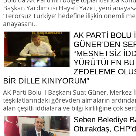
Başkan Yardımcısı Hayati Yazıcı, yeni anayasa
'Terörsüz Türkiye' hedefine ilişkin önemli me
anayasanı..
AK PARTİ BOLU 
GÜNER’DEN SER
“MESNETSİZ İD
YÜRÜTÜLEN BU 
ZEDELEME OLU
BİR DİLLE KINIYORUM”
AK Parti Bolu İl Başkanı Suat Güner, Merkez 
teşkilatlarındaki görevden almaların ardında
alan çeşitli iddialara ve bilgi kirliliğine çok ser
Seben Belediye B
Oturakdaş, CHP'de