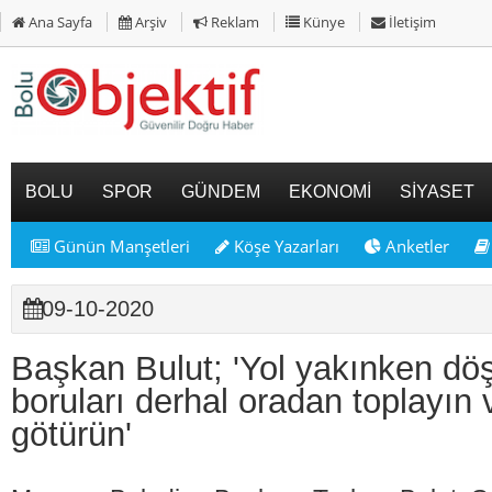
Ana Sayfa
Arşiv
Reklam
Künye
İletişim
BOLU
SPOR
GÜNDEM
EKONOMİ
SİYASET
Günün Manşetleri
Köşe Yazarları
Anketler
09-10-2020
Başkan Bulut; 'Yol yakınken döş
boruları derhal oradan toplayın
götürün'