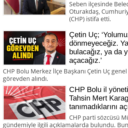
Seben ilçesinde Bele
Oturakdaş, Cumhuriye
(CHP) istifa etti.
Çetin Uç; ‘Yolumu
dönmeyeceğiz. Ya 
bulacağız, ya da y
açacağız.’
CHP Bolu Merkez İlçe Başkanı Çetin Uç genel
görevden alındı.
CHP Bolu il yönet
Tahsin Mert Karag
tanımadıklarını aç
CHP parti sözcüsü M
gündemiyle ilgili açıklamalarda bulundu. Bun