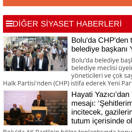
DİĞER SİYASET HABERLERİ
Bolu'da CHP'den to
belediye başkanı Y
Bolu’da belediye başk
belediye meclisi üyele
yöneticileri ve çok 
Halk Partisi'nden (CHP) istifa ederek Yeni Parti
Hayati Yazıcı’dan 
mesajı: ‘Şehitleri
incitecek, gazileri
tutum içerisinde o
Bolu’da AK Parti’nin bölge toplantısında kon