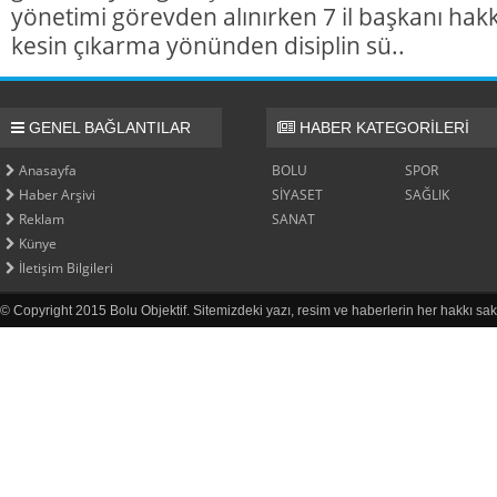
yönetimi görevden alınırken 7 il başkanı hakk
kesin çıkarma yönünden disiplin sü..
GENEL BAĞLANTILAR
HABER KATEGORİLERİ
Anasayfa
BOLU
SPOR
Haber Arşivi
SİYASET
SAĞLIK
Reklam
SANAT
Künye
İletişim Bilgileri
© Copyright 2015 Bolu Objektif. Sitemizdeki yazı, resim ve haberlerin her hakkı sak