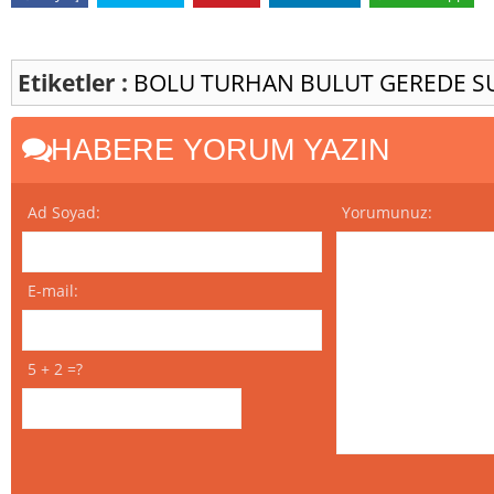
Etiketler :
BOLU
TURHAN BULUT
GEREDE
S
HABERE YORUM YAZIN
Ad Soyad:
Yorumunuz:
E-mail:
5 + 2 =?