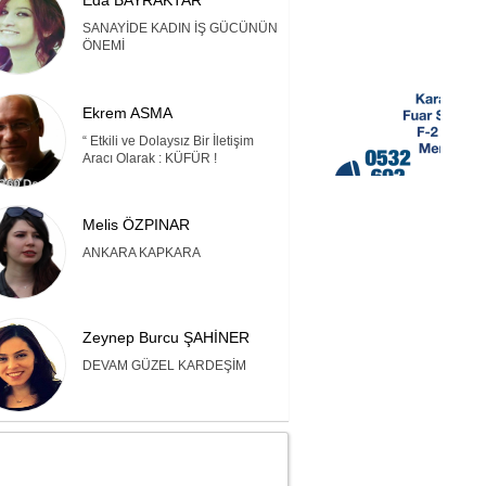
Eda BAYRAKTAR
SANAYİDE KADIN İŞ GÜCÜNÜN
ÖNEMİ
Ekrem ASMA
“ Etkili ve Dolaysız Bir İletişim
Aracı Olarak : KÜFÜR !
Melis ÖZPINAR
ANKARA KAPKARA
Zeynep Burcu ŞAHİNER
DEVAM GÜZEL KARDEŞİM