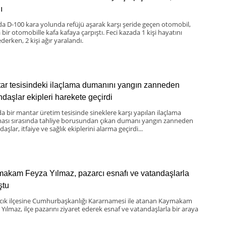
ı
da D-100 kara yolunda refüjü aşarak karşı şeride geçen otomobil,
bir otomobille kafa kafaya çarpıştı. Feci kazada 1 kişi hayatını
derken, 2 kişi ağır yaralandı.
ar tesisindeki ilaçlama dumanını yangın zanneden
ndaşlar ekipleri harekete geçirdi
da bir mantar üretim tesisinde sineklere karşı yapılan ilaçlama
ması sırasında tahliye borusundan çıkan dumanı yangın zanneden
aşlar, itfaiye ve sağlık ekiplerini alarma geçirdi...
akam Feyza Yılmaz, pazarcı esnafı ve vatandaşlarla
ştu
scık ilçesine Cumhurbaşkanlığı Kararnamesi ile atanan Kaymakam
 Yılmaz, ilçe pazarını ziyaret ederek esnaf ve vatandaşlarla bir araya