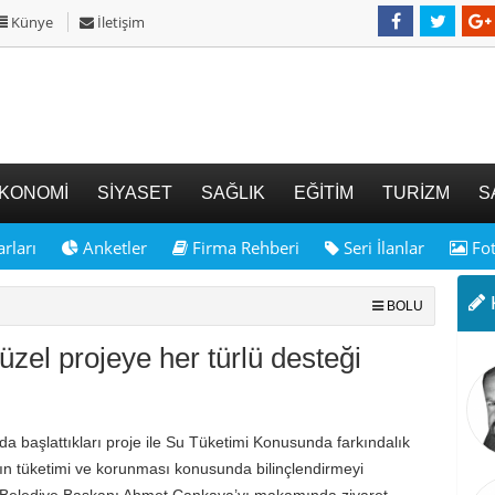
Künye
İletişim
KONOMİ
SİYASET
SAĞLIK
EĞİTİM
TURİZM
S
rları
Anketler
Firma Rehberi
Seri İlanlar
Fot
K
BOLU
zel projeye her türlü desteği
 başlattıkları proje ile Su Tüketimi Konusunda farkındalık
ın tüketimi ve korunması konusunda bilinçlendirmeyi
K Belediye Başkanı Ahmet Çankaya’yı makamında ziyaret