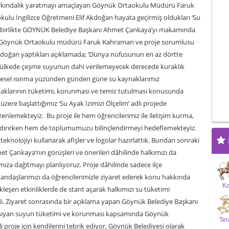
 farkındalık yaratmayı amaçlayan Göynük Ortaokulu Müdürü Faruk
u İngilizce Öğretmeni Elif Akdoğan hayata geçirmiş oldukları ‘Su
iyle birlikte GÖYNÜK Belediye Başkanı Ahmet Çankaya’yı makamında
ette Göynük Ortaokulu müdürü Faruk Kahraman ve proje sorumlusu
kdoğan yaptıkları açıklamada; ‘Dünya nüfusunun en az dörtte
çok ülkede çeşme suyunun dahi verilemeyecek derecede kuraklık
üresel ısınma yüzünden günden güne su kaynaklarımız
naklarının tüketimi, korunması ve temiz tutulması konusunda
 üzere başlattığımız ‘Su Ayak İzimizi Ölçelim’ adlı projede
düzenlemekteyiz. Bu proje ile hem öğrencilerimiz ile iletişim kurma,
zandırırken hem de toplumumuzu bilinçlendirmeyi hedeflemekteyiz.
teknolojiyi kullanarak afişler ve logolar hazırlattık. Bundan sonraki
t Çankaya’nın görüşleri ve önerileri dâhilinde halkımızı da
ımıza dağıtmayı planlıyoruz. Proje dâhilinde sadece ilçe
andaşlarımızı da öğrencilerimizle ziyaret ederek konu hakkında
K
leşen etkinliklerde de stant açarak halkımızı su tüketimi
i. Ziyaret sonrasında bir açıklama yapan Göynük Belediye Başkanı
taşıyan suyun tüketimi ve korunması kapsamında Göynük
Ter
oje için kendilerini tebrik ediyor, Göynük Belediyesi olarak