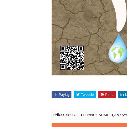
Paylaş
Tweetle
Pinle
L
Etiketler :
BOLU
GÖYNÜK
AHMET ÇANKAY