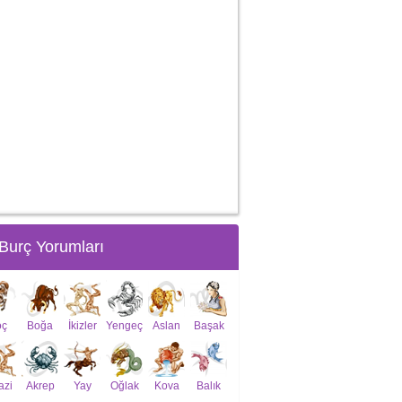
Burç Yorumları
oç
Boğa
İkizler
Yengeç
Aslan
Başak
azi
Akrep
Yay
Oğlak
Kova
Balık