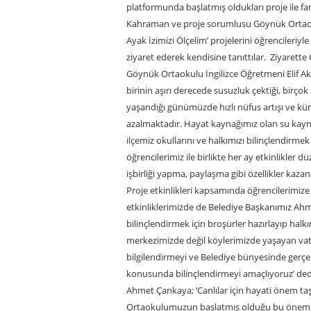
platformunda başlatmış oldukları proje ile
Kahraman ve proje sorumlusu Göynük Ortaokul
Ayak İzimizi Ölçelim’ projelerini öğrenciler
ziyaret ederek kendisine tanıttılar. Ziyar
Göynük Ortaokulu İngilizce Öğretmeni Elif A
birinin aşırı derecede susuzluk çektiği, bir
yaşandığı günümüzde hızlı nüfus artışı ve k
azalmaktadır. Hayat kaynağımız olan su kay
ilçemiz okullarını ve halkımızı bilinçlendirmek
öğrencilerimiz ile birlikte her ay etkinlikler 
işbirliği yapma, paylaşma gibi özellikler ka
Proje etkinlikleri kapsamında öğrencilerimize 
etkinliklerimizde de Belediye Başkanımız Ahme
bilinçlendirmek için broşürler hazırlayıp halk
merkezimizde değil köylerimizde yaşayan vat
bilgilendirmeyi ve Belediye bünyesinde gerçek
konusunda bilinçlendirmeyi amaçlıyoruz’ ded
Ahmet Çankaya; ‘Canlılar için hayati önem 
Ortaokulumuzun başlatmış olduğu bu önemli pr