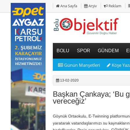
Ana Sayfa
Arşiv
Reklam
BOLU
SPOR
GÜNDEM
E
Günün Manşetleri
Köşe Yaza
13-02-2020
Başkan Çankaya; ‘Bu gü
vereceğiz’
Göynük Ortaokulu, E-Twinning platformunda
yaratarak vatandaşlarımızı su kaynakların
hedefliyorlar. Proje sorumluları, GÖYNÜ