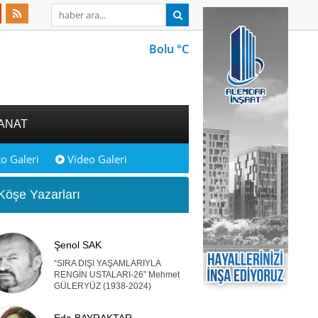
Bolu °C
ANAT
o Galeri
Video Galeri
öşe Yazarları
Şenol SAK
“SIRA DIŞI YAŞAMLARIYLA
RENGİN USTALARI-26” Mehmet
GÜLERYÜZ (1938-2024)