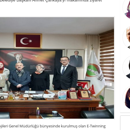
nolojileri Genel Müdürlüğü bünyesinde kurulmuş olan E-Twinning