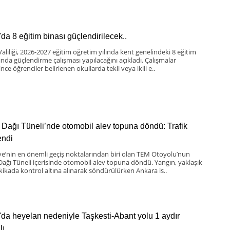
'da 8 eğitim binası güçlendirilecek..
Valiliği, 2026-2027 eğitim öğretim yılında kent genelindeki 8 eğitim
ında güçlendirme çalışması yapılacağını açıkladı. Çalışmalar
nce öğrenciler belirlenen okullarda tekli veya ikili e..
 Dağı Tüneli’nde otomobil alev topuna döndü: Trafik
lendi
ye’nin en önemli geçiş noktalarından biri olan TEM Otoyolu’nun
Dağı Tüneli içerisinde otomobil alev topuna döndü. Yangın, yaklaşık
kikada kontrol altına alınarak söndürülürken Ankara is..
'da heyelan nedeniyle Taşkesti-Abant yolu 1 aydır
lı