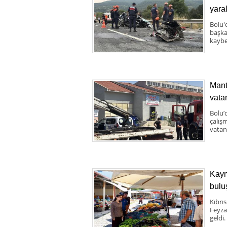
yaral
Bolu'
başka 
kaybe
Mant
vata
Bolu’
çalış
vatand
Kaym
bulu
Kıbrı
Feyza
geldi.