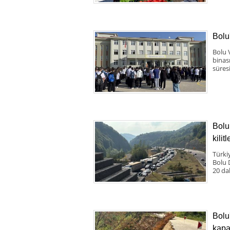
Bolu
Bolu 
binas
süresi
Bolu
kilit
Türki
Bolu 
20 da
Bolu
kapa