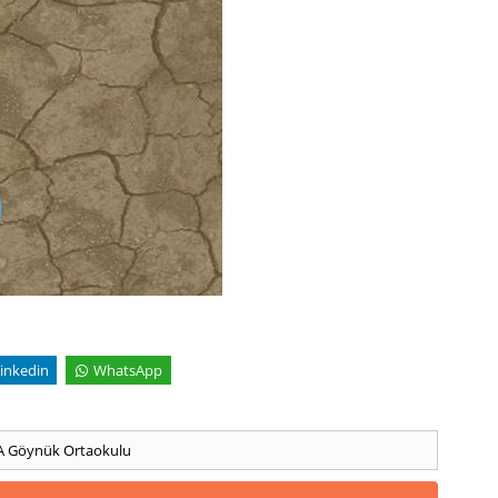
inkedin
WhatsApp
A
Göynük Ortaokulu