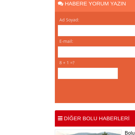
HABERE YORUM YAZIN
Ad Soyad:
E-mail:
8 + 1 =?
DİĞER BOLU HABERLERİ
Bolu 