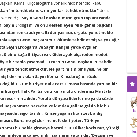
aşkanı Kemal Kılıçdaroğlu’na yönelik hiçbir tehdidi kabul
kanı’nı tehdit etmek, milyonları tehdit etmektir”
dedi.
 yer verdi;
“ Sayın Genel Başkanımızın grup toplantısında
ı Sayın Erdoğan’ı ve onu destekleyen MHP genel başkanı
masından sonra adı yeraltı dünyası suç örgütü yönetmekle
pla Sayın Genel Başkanımızı ölümle tehdit etmiş ve çok ağır
a Sayın Erdoğan’a ve Sayın Bahçeliye’de övgüler
cü bir ortağa ihtiyacı var. Giderayak biçareden medet
öyle bir tablo yaşamadı. CHP’nin Genel Başkanı’nı tehdit
riyeti tehdit etmektir. Ne partimizin bir üyesi, ne bir
lmiş liderimiz olan Sayın Kemal Kılıçdaroğlu, sözde
k değildir. Cumhuriyet Halk Partisi masa başında yazılan bir
 Cumhuriyet Halk Partisi onu kuran ulu önderimiz Mustafa
eserinin adıdır. Yeraltı dünyası liderlerine ya da sözde
l Başkanımıza nereden ve kimden gelirse gelsin hiç bir
K
mayasıdır, sigortasıdır. Kimse yaşamaktan zevk aldığı
şmasın. Buna ne güçleri ne nefesleri yeter. Türkiye
arınmış bir halde girmeye hazırdır. Bu ülke; korkusuz, yüreği
Ter
kan milyonlarca aydınlık insanların vatanıdır. ‘Değişim ve