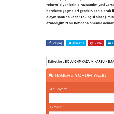
reform’ diyenlerin biraz samimiyeti vars
harekete geçmeleri gerekir. Son olarak i
olayın sonuna kadar takipçisi olacağımız
etmediğimizi bir kez daha önemle deklar
Paylaş
Tweetle
Pinle
L
Etiketler :
BOLU
CHP
KAZAIM KARSU
KEMA
HABERE YORUM YAZIN
Ad Soyad:
E-mail: