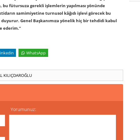
a, bu fütursuza gerekli işlemlerin yapılması yönünde
ktidarın samimiyetine turnusol kâğıdı işlevi görecek bu
ı duyurur. Genel Başkanımıza yönelik hiç bir tehdidi kabul
e ederim.”
inkedin
WhatsApp
L KILIÇDAROĞLU
Yorumunuz: