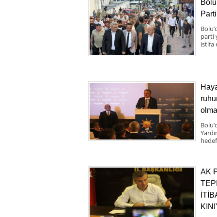
Bolu
Parti
Bolu’d
parti
istifa
Haya
ruhu
olma
Bolu’
Yardı
hedef
AK 
TEP
İTİ
KIN