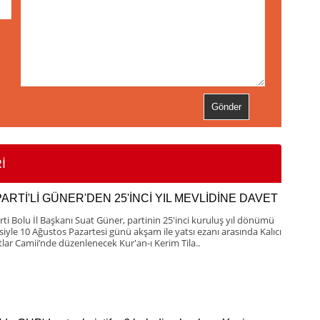
İ
PARTİ'Lİ GÜNER'DEN 25'İNCİ YIL MEVLİDİNE DAVET
rti Bolu İl Başkanı Suat Güner, partinin 25'inci kuruluş yıl dönümü
esiyle 10 Ağustos Pazartesi günü akşam ile yatsı ezanı arasında Kalıcı
lar Camii’nde düzenlenecek Kur'an-ı Kerim Tila..