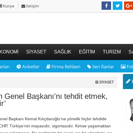
Künye
İletişim
KONOMİ
SİYASET
SAĞLIK
EĞİTİM
TURİZM
S
rları
Anketler
Firma Rehberi
Seri İlanlar
Fot
K
SİYASET
 Genel Başkanı’nı tehdit etmek,
r’
el Başkanı Kemal Kılıçdaroğlu’na yönelik hiçbir tehdide
CHP, Türkiye’nin mayasıdır, sigortasıdır. Kimse yaşamaktan
maya çalışmasın, Ne partimizin bir üyesi, ne bir yöneticisi, ne