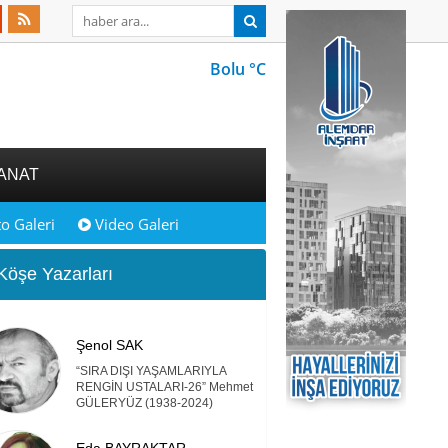
Bolu °C
ANAT
o Galeri
Video Galeri
öşe Yazarları
Şenol SAK
“SIRA DIŞI YAŞAMLARIYLA
RENGİN USTALARI-26” Mehmet
GÜLERYÜZ (1938-2024)