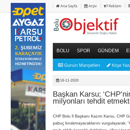
Ana Sayfa
Arşiv
Reklam
BOLU
SPOR
GÜNDEM
E
Günün Manşetleri
Köşe Yaza
18-11-2020
Başkan Karsu; ‘CHP’nin
milyonları tehdit etmekti
CHP Bolu İl Başkanı Kazım Karsu, CHP Gen
pabuç bırakmayacaklarını vurgulayarak; “
zevk aldığı karanlık dehlizlere, ülkeyi taşı