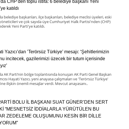
'da CHP'den toplu istifa: 6 belediye başkanı Yeni
'ye katıldı
a belediye başkanları, ilçe başkanları, belediye meclisi üyeleri, eski
 yöneticileri ve çok sayıda üye Cumhuriyet Halk Partisi'nden (CHP)
 ederek Yeni Parti'ye katıldı.
ti Yazıcı’dan ’Terörsüz Türkiye’ mesajı: ‘Şehitlerimizin
nu incitecek, gazilerimizi üzecek bir tutum içerisinde
yız’
da AK Parti’nin bölge toplantısında konuşan AK Parti Genel Başkan
mcısı Hayati Yazıcı, yeni anayasa çalışmaları ve 'Terörsüz Türkiye'
ine ilişkin önemli mesajlar verdi. Mevcut anayasanı..
PARTİ BOLU İL BAŞKANI SUAT GÜNER’DEN SERT
Kİ “MESNETSİZ İDDİALARLA YÜRÜTÜLEN BU
BAR ZEDELEME OLUŞUMUNU KESİN BİR DİLLE
IYORUM”