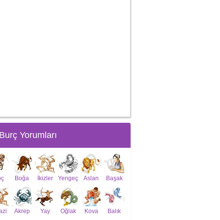
Burç Yorumları
oç
Boğa
İkizler
Yengeç
Aslan
Başak
azi
Akrep
Yay
Oğlak
Kova
Balık