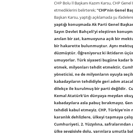
CHP Bolu İl Başkanı Kazım Karsu, CHP Genel B
etmediklerini belirterek;
“CHP’nin Genel Baş
Başkan Karsu, yaptığı açıklamada şu ifadelere
yaptığı konuşmada Ak Parti Genel Başkan
Sayın Devlet Bahçeli’yi eleştiren konuş
anılan bir zat, kamuoyuna açık bir mektu
bir hakarette bulunmuştur. Aynı mektupt
düzmüştür. Öğreniyoruz ki iktidarın üçün
umuyorlar. Türk siyaseti bugüne kadar b
etmek, milyonları tehdit etmektir, Cumhu
yöneticisi, ne de milyonların oyuyla seçi
kabadayıların tehdidiyle geri adım ataca
dilekçe ile kurulmuş bir parti değildir.
Kemal Atatürk’ün dünyaya meydan okuyan 
kabadayılara asla pabuç bırakmayız. Gene
tehdidi kabul etmeyiz. CHP, Türkiye’nin 
karanlık dehlizlere, ülkeyi taşımaya çalı
Cumhuriyeti, 2. Yüzyılına, safralarından 
ülke sevgisiyle dolu, yarınlara umutla ba