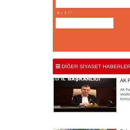
8 + 3 =?
DİĞER SİYASET HABERLER
AK 
AK Pa
vesil
Konut