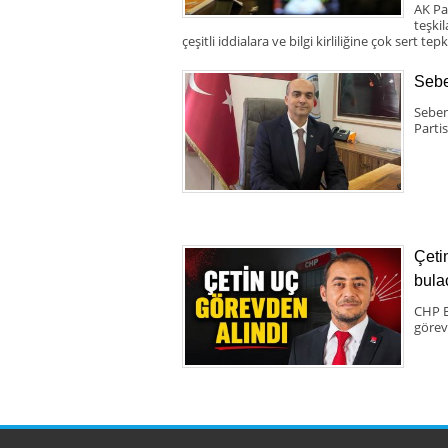
AK Pa
teşki
çeşitli iddialara ve bilgi kirliliğine çok sert tepk
Sebe
Seben
Partis
Çeti
bula
CHP B
görev