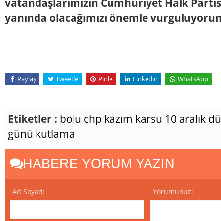
vatandaşlarımızın Cumhuriyet Halk Partis
yanında olacağımızı önemle vurguluyoru
Paylaş
Tweetle
Pinle
Linkedin
WhatsApp
Etiketler :
bolu
chp
kazım karsu
10 aralık d
günü
kutlama
HABERE YORUM YAZIN
Ad Soyad:
Yorumunuz: