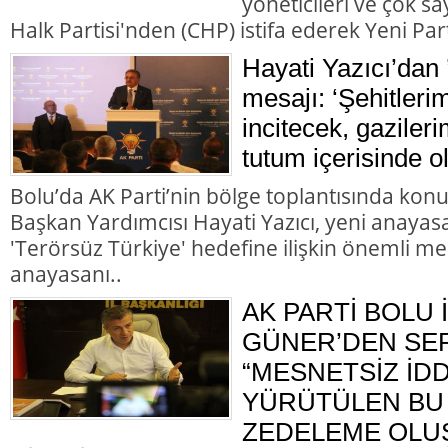
yöneticileri ve çok 
Halk Partisi'nden (CHP) istifa ederek Yeni Parti
Hayati Yazıcı’dan 
mesajı: ‘Şehitleri
incitecek, gazileri
tutum içerisinde o
Bolu’da AK Parti’nin bölge toplantısında kon
Başkan Yardımcısı Hayati Yazıcı, yeni anayasa
'Terörsüz Türkiye' hedefine ilişkin önemli me
anayasanı..
AK PARTİ BOLU 
GÜNER’DEN SER
“MESNETSİZ İD
YÜRÜTÜLEN BU 
ZEDELEME OLU