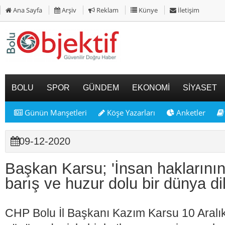
Ana Sayfa
Arşiv
Reklam
Künye
İletişim
BOLU
SPOR
GÜNDEM
EKONOMİ
SİYASET
Günün Manşetleri
Köşe Yazarları
Anketler
09-12-2020
Başkan Karsu; 'İnsan haklarının 
barış ve huzur dolu bir dünya di
CHP Bolu İl Başkanı Kazım Karsu 10 Aralı