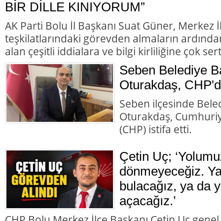
BİR DİLLE KINIYORUM”
AK Parti Bolu İl Başkanı Suat Güner, Merkez 
teşkilatlarındaki görevden almaların ardında
alan çeşitli iddialara ve bilgi kirliliğine çok ser
Seben Belediye B
Oturakdaş, CHP'de
Seben ilçesinde Bele
Oturakdaş, Cumhuriye
(CHP) istifa etti.
Çetin Uç; ‘Yolumu
dönmeyeceğiz. Ya 
bulacağız, ya da y
açacağız.’
CHP Bolu Merkez İlçe Başkanı Çetin Uç genel