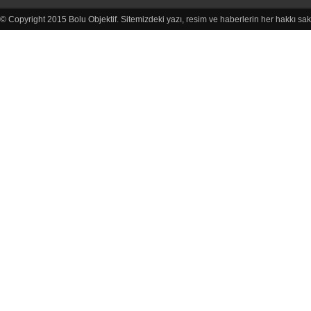
© Copyright 2015 Bolu Objektif. Sitemizdeki yazı, resim ve haberlerin her hakkı sak