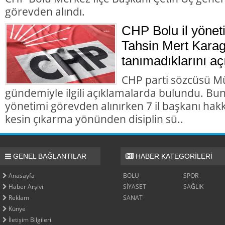
görevden alındı.
CHP Bolu il yönet
Tahsin Mert Karag
tanımadıklarını aç
CHP parti sözcüsü M
gündemiyle ilgili açıklamalarda bulundu. Bun
yönetimi görevden alınırken 7 il başkanı hakk
kesin çıkarma yönünden disiplin sü..
GENEL BAĞLANTILAR
HABER KATEGORİLERİ
Anasayfa
BOLU
SPOR
Haber Arşivi
SİYASET
SAĞLIK
Reklam
SANAT
Künye
İletişim Bilgileri