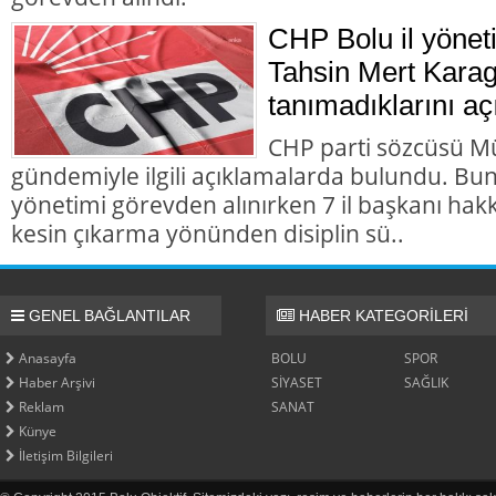
CHP Bolu il yönet
Tahsin Mert Karag
tanımadıklarını aç
CHP parti sözcüsü M
gündemiyle ilgili açıklamalarda bulundu. Bun
yönetimi görevden alınırken 7 il başkanı hakk
kesin çıkarma yönünden disiplin sü..
GENEL BAĞLANTILAR
HABER KATEGORİLERİ
Anasayfa
BOLU
SPOR
Haber Arşivi
SİYASET
SAĞLIK
Reklam
SANAT
Künye
İletişim Bilgileri