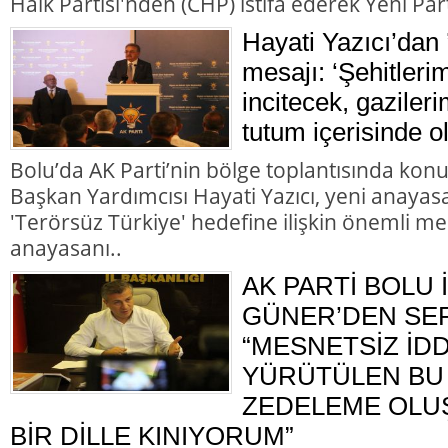
Halk Partisi'nden (CHP) istifa ederek Yeni Parti
Hayati Yazıcı’dan 
mesajı: ‘Şehitleri
incitecek, gazileri
tutum içerisinde o
Bolu’da AK Parti’nin bölge toplantısında kon
Başkan Yardımcısı Hayati Yazıcı, yeni anayasa
'Terörsüz Türkiye' hedefine ilişkin önemli me
anayasanı..
AK PARTİ BOLU 
GÜNER’DEN SER
“MESNETSİZ İD
YÜRÜTÜLEN BU 
ZEDELEME OLU
BİR DİLLE KINIYORUM”