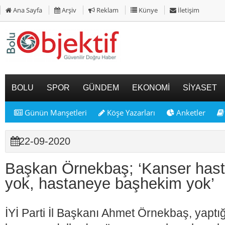
Ana Sayfa
Arşiv
Reklam
Künye
İletişim
BOLU
SPOR
GÜNDEM
EKONOMİ
SİYASET
Günün Manşetleri
Köşe Yazarları
Anketler
22-09-2020
Başkan Örnekbaş; ‘Kanser hast
yok, hastaneye başhekim yok’
İYİ Parti İl Başkanı Ahmet Örnekbaş, yapt