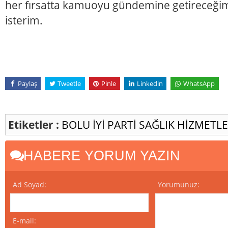
her fırsatta kamuoyu gündemine getireceğim
isterim.
Paylaş
Tweetle
Pinle
Linkedin
WhatsApp
Etiketler :
BOLU
İYİ PARTİ
SAĞLIK HİZMETL
HABERE YORUM YAZIN
Ad Soyad:
Yorumunuz:
E-mail: