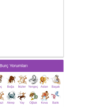
Burç Yorumları
oç
Boğa
İkizler
Yengeç
Aslan
Başak
azi
Akrep
Yay
Oğlak
Kova
Balık