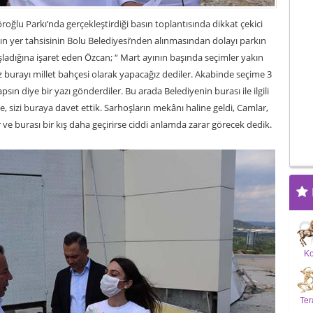
ğlu Parkı’nda gerçekleştirdiği basın toplantısında dikkat çekici
nın yer tahsisinin Bolu Belediyesi’nden alınmasından dolayı parkın
şladığına işaret eden Özcan; “ Mart ayının başında seçimler yakın
iz burayı millet bahçesi olarak yapacağız dediler. Akabinde seçime 3
sın diye bir yazı gönderdiler. Bu arada Belediyenin burası ile ilgili
 de, sizi buraya davet ettik. Sarhoşların mekânı haline geldi, Camlar,
or ve burası bir kış daha geçirirse ciddi anlamda zarar görecek dedik.
K
Ter