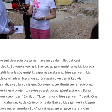
yı geri devredin biz tamamlayalım ya da millet bahçesi
 dedik. Bu yazıya yaklaşık 3 ay cevap gelmemişti ama biz burada
ldi. Israrla söylemiştik; yapamayacaksanız, bize geri verin biz
i de çakmadılar. İçerisi de görünmesin diye demir kapıyla
 diye yapılan bir işlem. Dolayısıyla, teklifimizi tekrar ediyoruz;
 verin, eski projemizi revize ederek burayı güzelleştirelim. Bunu
nın cebinden 12 milyon TL çıkmış, onu bize geri verin” dedik. Ona
im daha var; At da çürüyor bina da. Bari atı bize geri verin. Uygun
ı koyalım, en azından Bolu’nun simgesi gelen geçen tarafından