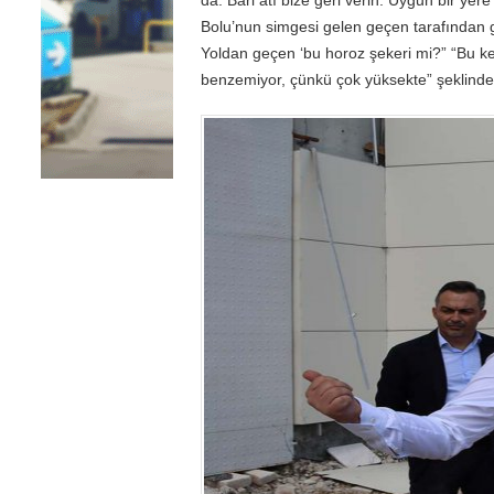
Bolu’nun simgesi gelen geçen tarafından g
Yoldan geçen ‘bu horoz şekeri mi?” “Bu k
benzemiyor, çünkü çok yüksekte” şeklinde