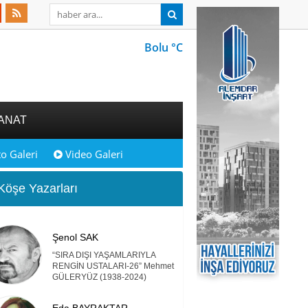
Bolu °C
ANAT
o Galeri
Video Galeri
öşe Yazarları
Şenol SAK
“SIRA DIŞI YAŞAMLARIYLA
RENGİN USTALARI-26” Mehmet
GÜLERYÜZ (1938-2024)