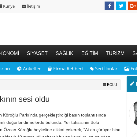
Künye
İletişim
KONOMİ
SİYASET
SAĞLIK
EĞİTİM
TURİZM
S
rları
Anketler
Firma Rehberi
Seri İlanlar
Fot
K
BOLU
ının sesi oldu
Köroğlu Parkı’nda gerçekleştirdiği basın toplantısında
nemli değerlendirmelerde bulundu. Yer tahsisinin Bolu
n Özcan Köroğlu heykeline dikkat çekerek; “At da çürüyor bina
re yaklaşık 10 metre yükselterek bu atı koyalım, en azından