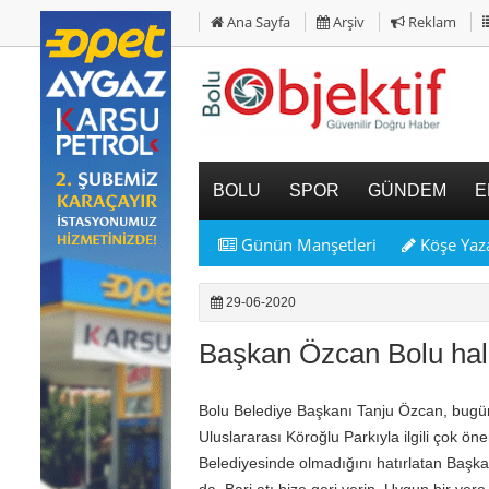
Ana Sayfa
Arşiv
Reklam
BOLU
SPOR
GÜNDEM
E
Günün Manşetleri
Köşe Yaza
29-06-2020
Başkan Özcan Bolu halk
Bolu Belediye Başkanı Tanju Özcan, bugün 
Uluslararası Köroğlu Parkıyla ilgili çok ö
Belediyesinde olmadığını hatırlatan Başka
da. Bari atı bize geri verin. Uygun bir ye