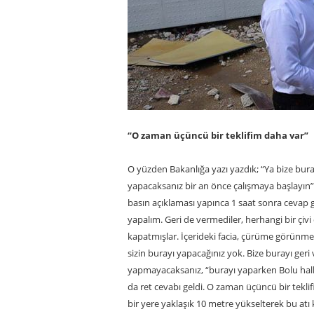
“O zaman üçüncü bir teklifim daha var”
O yüzden Bakanlığa yazı yazdık; “Ya bize bura
yapacaksanız bir an önce çalışmaya başlayın”
basın açıklaması yapınca 1 saat sonra cevap ge
yapalım. Geri de vermediler, herhangi bir çiv
kapatmışlar. İçerideki facia, çürüme görünmesin
sizin burayı yapacağınız yok. Bize burayı geri
yapmayacaksanız, “burayı yaparken Bolu halkı
da ret cevabı geldi. O zaman üçüncü bir teklif
bir yere yaklaşık 10 metre yükselterek bu at