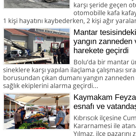
karşı şeride geçen ot
otomobille kafa kafay
1 kişi hayatını kaybederken, 2 kişi ağır yarala
Mantar tesisindek
yangın zanneden v
harekete geçirdi
Bolu’da bir mantar ü
sineklere karşı yapılan ilaçlama çalışması sır
borusundan çıkan dumanı yangın zanneden va
sağlık ekiplerini alarma geçirdi...
Kaymakam Feyza 
esnafı ve vatandaş
Kıbrıscık ilçesine Cu
Kararnamesi ile at
Yılmaz, ilçe pazarını