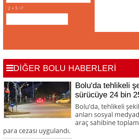
2 + 5 =?
DİĞER BOLU HABERLERİ
Bolu'da tehlikeli 
sürücüye 24 bin 2
Bolu’da, tehlikeli şek
anları sosyal medyad
araç sahibine toplam 
para cezası uygulandı.