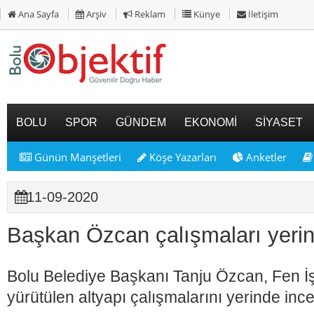
Ana Sayfa
Arşiv
Reklam
Künye
İletişim
BOLU
SPOR
GÜNDEM
EKONOMİ
SİYASET
Günün Manşetleri
Köşe Yazarları
Anketler
11-09-2020
Başkan Özcan çalışmaları yeri
Bolu Belediye Başkanı Tanju Özcan, Fen İ
yürütülen altyapı çalışmalarını yerinde ince