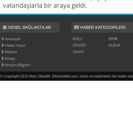
vatandaşlarla bir araya geldi.
GENEL BAĞLANTILAR
HABER KATEGORİLERİ
Anasayfa
BOLU
SPOR
Haber Arşivi
SİYASET
SAĞLIK
Reklam
SANAT
Künye
İletişim Bilgileri
© Copyright 2015 Bolu Objektif. Sitemizdeki yazı, resim ve haberlerin her hakkı sak