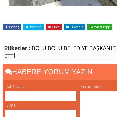
Paylaş
Tweetle
Pinle
Linkedin
WhatsApp
Etiketler :
BOLU
BOLU BELEDİYE BAŞKANI 
ETTİ
HABERE YORUM YAZIN
Ad Soyad:
Yorumunuz:
E-mail: