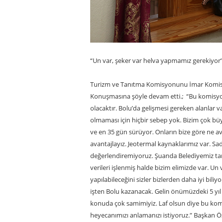
“Un var, şeker var helva yapmamız gerekiyor
Turizm ve Tanıtma Komisyonunu İmar Komisy
Konuşmasına şöyle devam etti.; “Bu komisyon 
olacaktır. Bolu’da gelişmesi gereken alanlar
olmaması için hiçbir sebep yok. Bizim çok bü
ve en 35 gün sürüyor. Onların bize göre ne av
avantajlayız. Jeotermal kaynaklarımız var. S
değerlendiremiyoruz. Şuanda Belediyemiz tar
verileri işlenmiş halde bizim elimizde var. U
yapılabileceğini sizler bizlerden daha iyi biliyo
işten Bolu kazanacak. Gelin önümüzdeki 5 yıl 
konuda çok samimiyiz. Laf olsun diye bu kom
heyecanımızı anlamanızı istiyoruz.” Başkan Öz