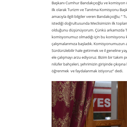
Başkanı Cumhur Bandakçıoğlu ve komisyon üyele
ilk olarak Turizm ve Tanıtma Komisyonu Ba
amacıyla ilgili bilgiler veren Bandakçıoğlu;
istediği doğrultusunda Meclisimizin ilk topla
olduğunu düşünüyorum. Çünkü arkamızda Tan
komisyonumuz olmadığı için bu komisyonu kur
çalışmalarımıza başladık. Komisyonumuzun am
Sürdürülebilir hale getirmek ve il geneline ya
ele çalışmayı arzu ediyoruz. Bizim bir takım pr
nilüfer bahçeleri, şehrimizin girişinde çıkışına 
öğrenmek ve faydalanmak istiyoruz” dedi.