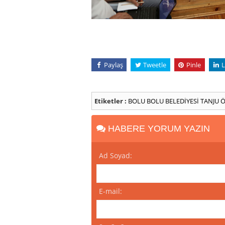
Paylaş
Tweetle
Pinle
L
Etiketler :
BOLU
BOLU BELEDİYESİ
TANJU 
HABERE YORUM YAZIN
Ad Soyad:
E-mail: