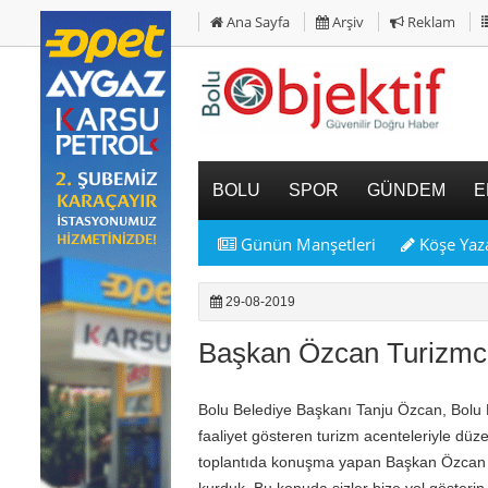
Ana Sayfa
Arşiv
Reklam
BOLU
SPOR
GÜNDEM
E
Günün Manşetleri
Köşe Yaza
29-08-2019
Başkan Özcan Turizmcil
Bolu Belediye Başkanı Tanju Özcan, Bolu 
faaliyet gösteren turizm acenteleriyle düze
toplantıda konuşma yapan Başkan Özcan 
kurduk. Bu konuda sizler bize yol gösterin