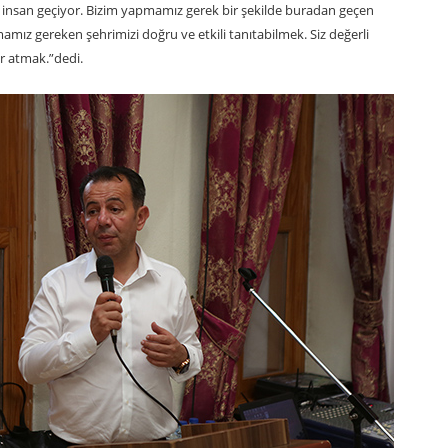
 insan geçiyor. Bizim yapmamız gerek bir şekilde buradan geçen
amız gereken şehrimizi doğru ve etkili tanıtabilmek. Siz değerli
r atmak.”dedi.