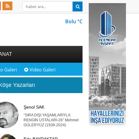
Bolu °C
ANAT
o Galeri
Video Galeri
öşe Yazarları
Şenol SAK
“SIRA DIŞI YAŞAMLARIYLA
RENGİN USTALARI-26” Mehmet
GÜLERYÜZ (1938-2024)