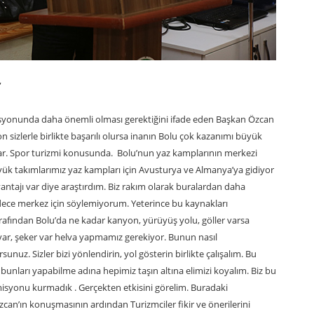
”
onunda daha önemli olması gerektiğini ifade eden Başkan Özcan
sizlerle birlikte başarılı olursa inanın Bolu çok kazanımı büyük
 var. Spor turizmi konusunda. Bolu’nun yaz kamplarının merkezi
yük takımlarımız yaz kampları için Avusturya ve Almanya’ya gidiyor
antajı var diye araştırdım. Biz rakım olarak buralardan daha
adece merkez için söylemiyorum. Yeterince bu kaynakları
afından Bolu’da ne kadar kanyon, yürüyüş yolu, göller varsa
n var, şeker var helva yapmamız gerekiyor. Bunun nasıl
rsunuz. Sizler bizi yönlendirin, yol gösterin birlikte çalışalım. Bu
bunları yapabilme adına hepimiz taşın altına elimizi koyalım. Biz bu
isyonu kurmadık . Gerçekten etkisini görelim. Buradaki
can’ın konuşmasının ardından Turizmciler fikir ve önerilerini