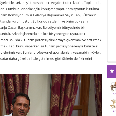
ri ile turizm işletme sahipleri ve yöneticileri katıldı. Toplantıda
şkanı Cumhur Bandakçıoğlu konuşma yaptı. Komisyonun kurulma
 “ Turizm Komisyonumuz Belediye Başkanımız Sayın Tanju Özcan’ın
ntısında kurulmuştur. Bu konuda sizlerin ve bizim çok şanlı
ju Özcan Başkanımız var. Belediyemiz bünyesinde bir
duk. Arkadaşlarımızla birlikte bir yönerge oluşturarak
acı Bolu’da ki turizm potansiyelini ortaya çıkartmak ve arttırmak.
ymak. Tabi bunu yaparken siz turizm profesyonelleriyle birlikte el
ojelerimiz var. Bunlar profesyonel spor alanları, yaşanabilir köyler,
kadar daha güzel bir hale getirilmesi gibi. Sizlerin de fikirlerini
K
Ter