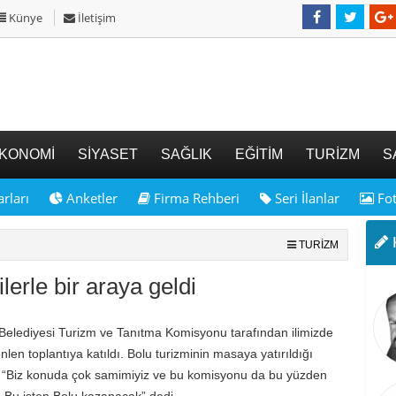
Künye
İletişim
KONOMİ
SİYASET
SAĞLIK
EĞİTİM
TURİZM
S
rları
Anketler
Firma Rehberi
Seri İlanlar
Fot
K
TURİZM
erle bir araya geldi
Belediyesi Turizm ve Tanıtma Komisyonu tarafından ilimizde
nlen toplantıya katıldı. Bolu turizminin masaya yatırıldığı
“Biz konuda çok samimiyiz ve bu komisyonu da bu yüzden
. Bu işten Bolu kazanacak” dedi.