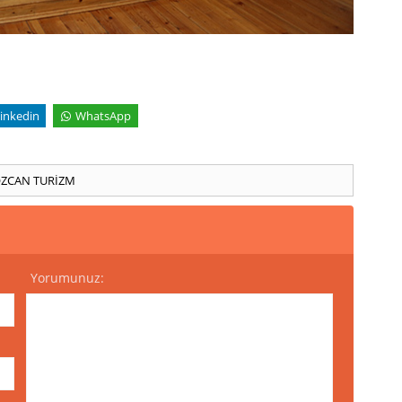
inkedin
WhatsApp
ÖZCAN
TURİZM
Yorumunuz: