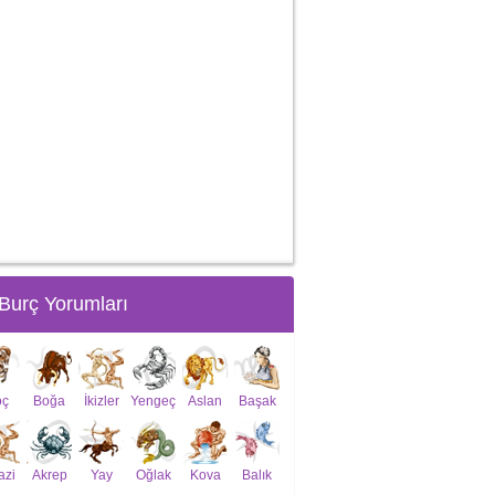
Burç Yorumları
oç
Boğa
İkizler
Yengeç
Aslan
Başak
azi
Akrep
Yay
Oğlak
Kova
Balık