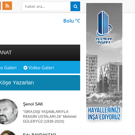
Bolu °C
ANAT
o Galeri
Video Galeri
öşe Yazarları
Şenol SAK
“SIRA DIŞI YAŞAMLARIYLA
RENGİN USTALARI-26” Mehmet
GÜLERYÜZ (1938-2024)