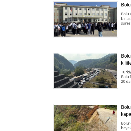
Bolu
Bolu 
binas
süresi
Bolu
kilit
Türki
Bolu 
20 da
Bolu
kapa
Bolu’
heyel