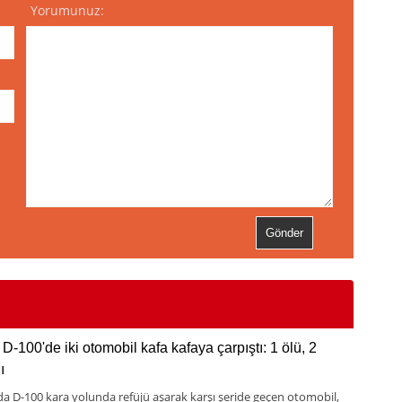
Yorumunuz:
D-100'de iki otomobil kafa kafaya çarpıştı: 1 ölü, 2
ı
da D-100 kara yolunda refüjü aşarak karşı şeride geçen otomobil,