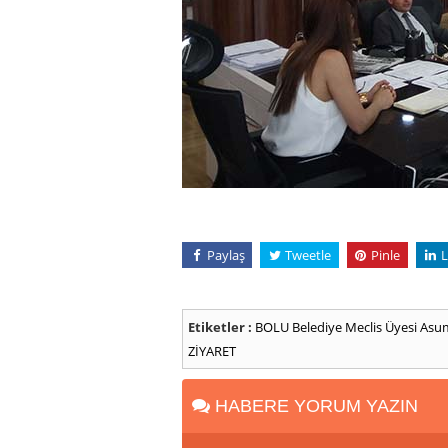
Paylaş
Tweetle
Pinle
L
Etiketler :
BOLU
Belediye Meclis Üyesi As
ZİYARET
HABERE YORUM YAZIN