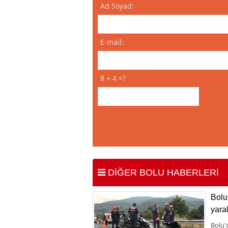
Ad Soyad:
E-mail:
8 + 4 =?
DİĞER BOLU HABERLERİ
Bolu 
yaral
Bolu'