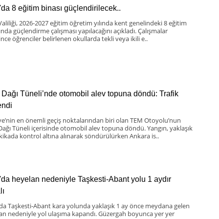
'da 8 eğitim binası güçlendirilecek..
Valiliği, 2026-2027 eğitim öğretim yılında kent genelindeki 8 eğitim
ında güçlendirme çalışması yapılacağını açıkladı. Çalışmalar
nce öğrenciler belirlenen okullarda tekli veya ikili e..
 Dağı Tüneli’nde otomobil alev topuna döndü: Trafik
lendi
ye’nin en önemli geçiş noktalarından biri olan TEM Otoyolu’nun
Dağı Tüneli içerisinde otomobil alev topuna döndü. Yangın, yaklaşık
kikada kontrol altına alınarak söndürülürken Ankara is..
'da heyelan nedeniyle Taşkesti-Abant yolu 1 aydır
lı
 da Taşkesti-Abant kara yolunda yaklaşık 1 ay önce meydana gelen
an nedeniyle yol ulaşıma kapandı. Güzergah boyunca yer yer