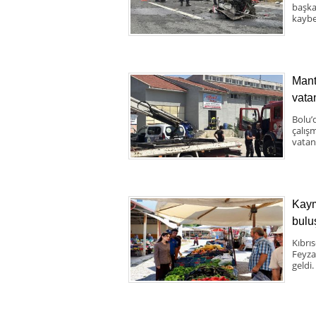
başka 
kaybe
Mant
vata
Bolu’
çalış
vatand
Kaym
bulu
Kıbrı
Feyza
geldi.