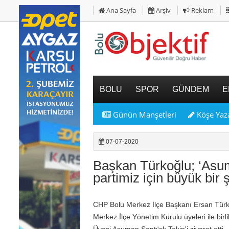
Ana Sayfa
Arşiv
Reklam
BOLU
SPOR
GÜNDEM
E
Günün Manşetleri
Köşe Yaza
07-07-2020
Başkan Türkoğlu; ‘As
partimiz için büyük bir ş
CHP Bolu Merkez İlçe Başkanı Ersan Türkoğ
Merkez İlçe Yönetim Kurulu üyeleri ile bir
Üyesi Asuman Şentürk Tekin'i ziyaret etti.