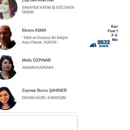
Eda BAYRAKTAR
SANAYİDE KADIN İŞ GÜCÜNÜN
ÖNEMİ
Ekrem ASMA
“ Etkili ve Dolaysız Bir İletişim
Aracı Olarak : KÜFÜR !
Melis ÖZPINAR
ANKARA KAPKARA
Zeynep Burcu ŞAHİNER
DEVAM GÜZEL KARDEŞİM