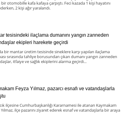
bir otomobille kafa kafaya çarpıştı. Feci kazada 1 kişi hayatını
derken, 2 kişi ağır yaralandı.
ar tesisindeki ilaçlama dumanını yangın zanneden
ndaşlar ekipleri harekete geçirdi
da bir mantar üretim tesisinde sineklere karşı yapılan ilaçlama
ması sırasında tahliye borusundan çıkan dumanı yangın zanneden
aşlar, itfaiye ve sağlık ekiplerini alarma geçirdi...
akam Feyza Yılmaz, pazarcı esnafı ve vatandaşlarla
ştu
scık ilçesine Cumhurbaşkanlığı Kararnamesi ile atanan Kaymakam
 Yılmaz, ilçe pazarını ziyaret ederek esnaf ve vatandaşlarla bir araya