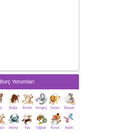
Burç Yorumları
oç
Boğa
İkizler
Yengeç
Aslan
Başak
azi
Akrep
Yay
Oğlak
Kova
Balık