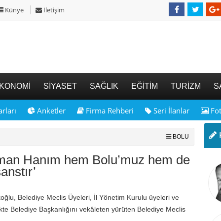
Künye
İletişim
KONOMİ
SİYASET
SAĞLIK
EĞİTİM
TURİZM
S
rları
Anketler
Firma Rehberi
Seri İlanlar
Fot
K
BOLU
uman Hanım hem Bolu’muz hem de
anstır’
lu, Belediye Meclis Üyeleri, İl Yönetim Kurulu üyeleri ve
likte Belediye Başkanlığını vekâleten yürüten Belediye Meclis