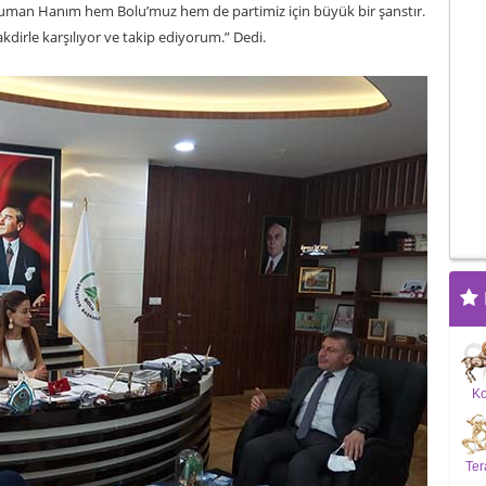
suman Hanım hem Bolu’muz hem de partimiz için büyük bir şanstır.
akdirle karşılıyor ve takip ediyorum.” Dedi.
K
Ter