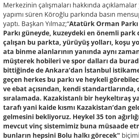
Merkezinin çalışmaları hakkında açıklamalar
yapımı süren Köroğlu parkında basın mensup
yaptı. Başkan Yılmaz;“
Atatürk Orman Parkı 
Parkı güneyde, kuzeydeki en önemli park d
çalışan bu parkta, yürüyüş yolları, koşu yoll
ata binme alanlarının yanında aynı zama
müşterek hobileri ve spor dalları da bura
bittiğinde de Ankara’dan İstanbul istika
geçen herkes bu parkı ve heykeli görebile
ve ebat açısından, kendi standartlarında, 
sıralamada. Kazakistanlı bir heykeltıraş ya
tarafı yani kaide kısmı Kazakistan’dan gel
gelmesini bekliyoruz. Heykel 35 ton ağırlığ
mevcut vinç sistemimiz buna müsaade etm
bunların hepsini Bolu halkı görecek"
biçim