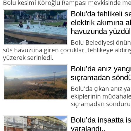
Bolu kesimi Köroğlu Rampası mevkisinde me
Bolu'da tehlikeli s
elektrik akımına a
havuzunda yüzdül
Bolu Belediyesi önün
süs havuzuna giren çocuklar, tehlikeye aldır
yüzerek serinledi.
Bolu’da anız yangı
sıçramadan söndü
Bolu'da çıkan anız yan
ekiplerinin müdahales
sıçramadan söndürü
Bolu’da inşaatta i
yaralandı..