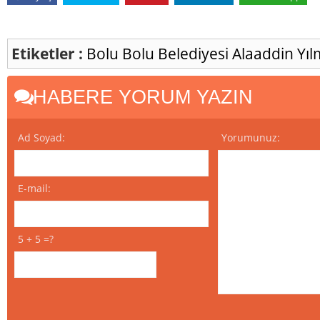
Etiketler :
Bolu
Bolu Belediyesi
Alaaddin Yı
HABERE YORUM YAZIN
Ad Soyad:
Yorumunuz:
E-mail:
5 + 5 =?