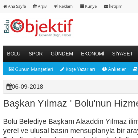
Ana Sayfa
Arşiv
Reklam
Künye
İletişim
BOLU
SPOR
GÜNDEM
EKONOMİ
SİYASET
Günün Manşetleri
Köşe Yazarları
Anketler
06-09-2018
Başkan Yılmaz ' Bolu'nun Hizme
Bolu Belediye Başkanı Alaaddin Yılmaz il
yerel ve ulusal basın mensuplarıyla bir ar