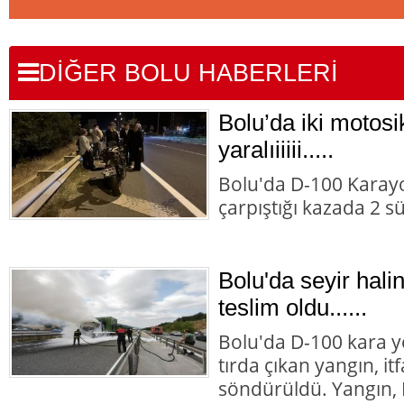
DİĞER BOLU HABERLERİ
Bolu’da iki motosik
yaralıiiiii.....
Bolu'da D-100 Karayo
çarpıştığı kazada 2 s
Bolu'da seyir halin
teslim oldu......
Bolu'da D-100 kara y
tırda çıkan yangın, it
söndürüldü. Yangın,