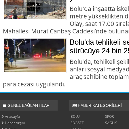
Bolu'da inşaatta iske
metre yükseklikten dü
Olay, saat 17.00 sıra
Mahallesi Murat Canbaş Caddesi’nde buluna
Bolu'da tehlikeli 
sürücüye 24 bin 2
Bolu’da, tehlikeli şek
anları sosyal medyad
araç sahibine toplam 
para cezası uygulandı.
GENEL BAĞLANTILAR
HABER KATEGORİLERİ
Anasayfa
BOLU
SPOR
Haber Arşivi
SİYASET
SAĞLIK