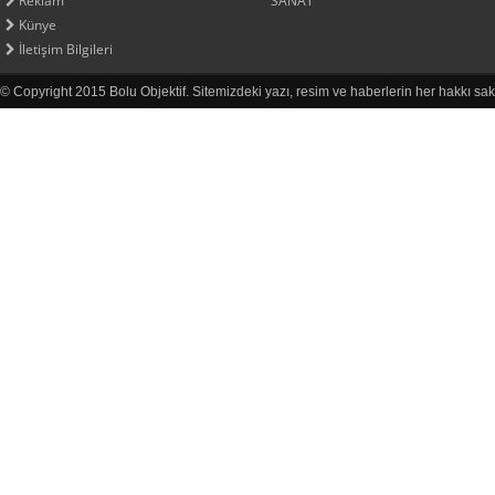
Reklam
SANAT
Künye
İletişim Bilgileri
© Copyright 2015 Bolu Objektif. Sitemizdeki yazı, resim ve haberlerin her hakkı sak