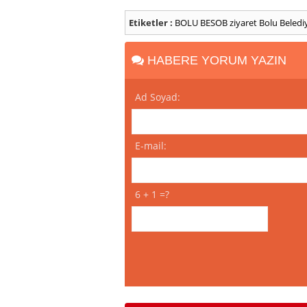
Etiketler :
BOLU
BESOB
ziyaret
Bolu Beledi
HABERE YORUM YAZIN
Ad Soyad:
E-mail:
6 + 1 =?