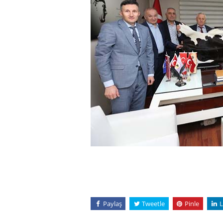
Paylaş
Tweetle
Pinle
L