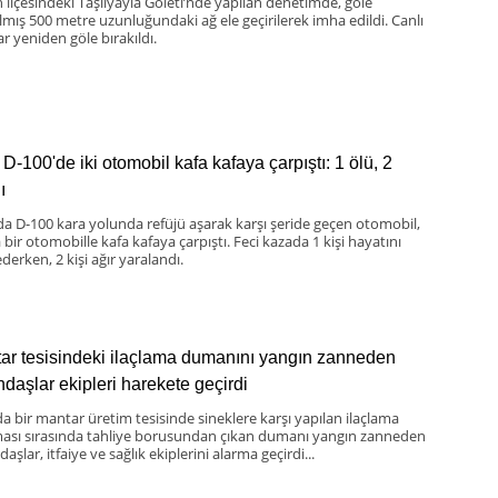
 ilçesindeki Taşlıyayla Göleti’nde yapılan denetimde, göle
ılmış 500 metre uzunluğundaki ağ ele geçirilerek imha edildi. Canlı
ar yeniden göle bırakıldı.
D-100'de iki otomobil kafa kafaya çarpıştı: 1 ölü, 2
ı
da D-100 kara yolunda refüjü aşarak karşı şeride geçen otomobil,
bir otomobille kafa kafaya çarpıştı. Feci kazada 1 kişi hayatını
derken, 2 kişi ağır yaralandı.
ar tesisindeki ilaçlama dumanını yangın zanneden
ndaşlar ekipleri harekete geçirdi
da bir mantar üretim tesisinde sineklere karşı yapılan ilaçlama
ması sırasında tahliye borusundan çıkan dumanı yangın zanneden
aşlar, itfaiye ve sağlık ekiplerini alarma geçirdi...