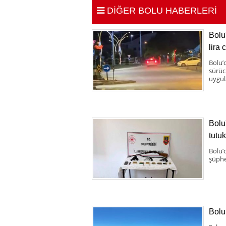
DİĞER BOLU HABERLERİ
Bolu
lira 
Bolu’
sürücü
uygul
Bolu
tutu
Bolu’
şüphe
Bolu