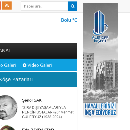
Bolu °C
ANAT
o Galeri
Video Galeri
öşe Yazarları
Şenol SAK
“SIRA DIŞI YAŞAMLARIYLA
RENGİN USTALARI-26” Mehmet
GÜLERYÜZ (1938-2024)