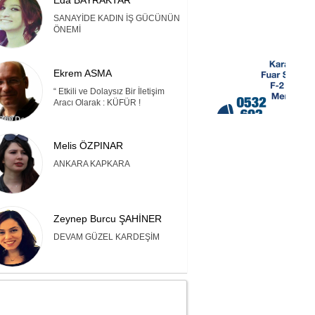
Eda BAYRAKTAR
SANAYİDE KADIN İŞ GÜCÜNÜN
ÖNEMİ
Ekrem ASMA
“ Etkili ve Dolaysız Bir İletişim
Aracı Olarak : KÜFÜR !
Melis ÖZPINAR
ANKARA KAPKARA
Zeynep Burcu ŞAHİNER
DEVAM GÜZEL KARDEŞİM