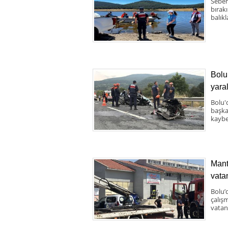
Seben
bırak
balıkl
Bolu 
yaral
Bolu'
başka 
kaybe
Mant
vata
Bolu’
çalış
vatand