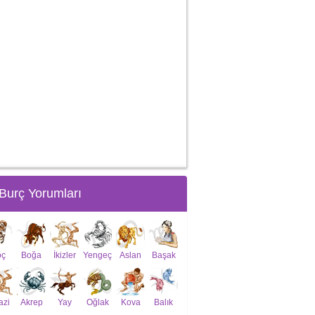
Burç Yorumları
oç
Boğa
İkizler
Yengeç
Aslan
Başak
azi
Akrep
Yay
Oğlak
Kova
Balık