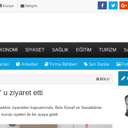
Künye
İletişim
KONOMİ
SİYASET
SAĞLIK
EĞİTİM
TURİZM
S
rları
Anketler
Firma Rehberi
Seri İlanlar
Fot
K
BOLU
 ziyaret etti
şekkür ziyaretleri kapsamında, Bolu Esnaf ve Sanatkârlar
urulu üyeleri ile bir araya geldi.