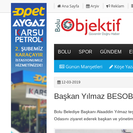
Ana Sayfa
Arşiv
Reklam
BOLU
SPOR
GÜNDEM
E
Günün Manşetleri
Köşe Yaza
12-03-2019
Başkan Yılmaz BESOB’ u
Bolu Belediye Başkanı Alaaddin Yılmaz te
Odasını ziyaret ederek başkan ve yönetim k