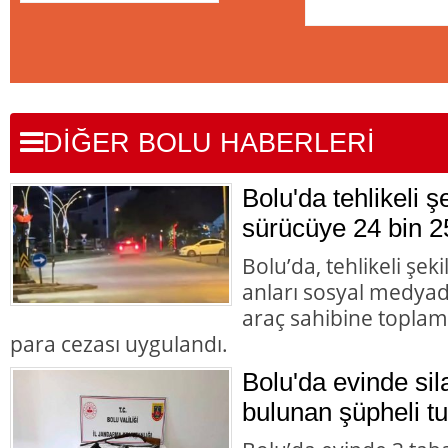
DİĞER BOLU HABERLERİ
Bolu'da tehlikeli 
sürücüye 24 bin 2
Bolu’da, tehlikeli şek
anları sosyal medyad
araç sahibine toplam 
para cezası uygulandı.
Bolu'da evinde s
bulunan şüpheli tu