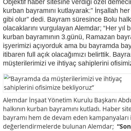
Objektif haber sitesine verdiği özel demec
kurban bayramını kutlayarak:” İnşallah h
gibi olur” dedi. Bayram süresince Bolu hal
olacaklarını vurgulayan Alemdar; “Her yıl b
kurban bayramının 3.günü, Ramazan bayr
işyerimizi açıyorduk ama bu bayramda b
itibaren full açık olacağımızı belirttik. Bay
müşterilerimizi ve ihtiyaç sahiplerini ofisim
Alemdar İnşaat Yönetim Kurulu Başkanı Abd
halkının kurban bayramını kutladı. Haber s
bayramı hem de devam eden kampanyaları ile 
değerlendirmelerde bulunan Alemdar;
“Son