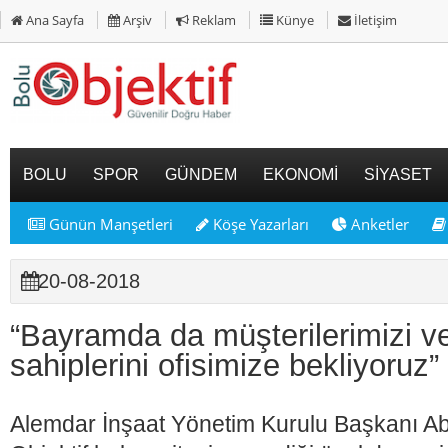
Ana Sayfa
Arşiv
Reklam
Künye
İletişim
BOLU
SPOR
GÜNDEM
EKONOMİ
SİYASET
Günün Manşetleri
Köşe Yazarları
Anketler
20-08-2018
“Bayramda da müşterilerimizi ve
sahiplerini ofisimize bekliyoruz”
Alemdar İnşaat Yönetim Kurulu Başkanı Ab