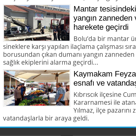
Mantar tesisindek
yangın zanneden v
harekete geçirdi
Bolu’da bir mantar ü
sineklere karşı yapılan ilaçlama çalışması sır
borusundan çıkan dumanı yangın zanneden va
sağlık ekiplerini alarma geçirdi...
Kaymakam Feyza 
esnafı ve vatandaş
Kıbrıscık ilçesine Cu
Kararnamesi ile at
Yılmaz, ilçe pazarını
vatandaşlarla bir araya geldi.