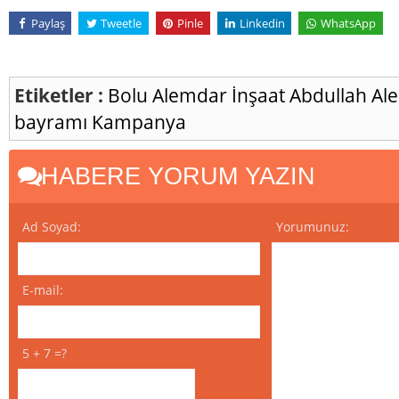
Paylaş
Tweetle
Pinle
Linkedin
WhatsApp
Etiketler :
Bolu
Alemdar İnşaat
Abdullah A
bayramı
Kampanya
HABERE YORUM YAZIN
Ad Soyad:
Yorumunuz:
E-mail:
5 + 7 =?