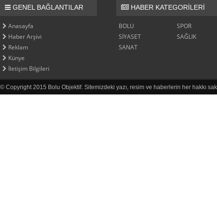
GENEL BAĞLANTILAR
HABER KATEGORİLERİ
Anasayfa
BOLU
SPOR
Haber Arşivi
SİYASET
SAĞLIK
Reklam
SANAT
Künye
İletişim Bilgileri
© Copyright 2015 Bolu Objektif. Sitemizdeki yazı, resim ve haberlerin her hakkı sak