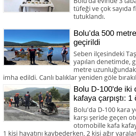
Bolu’da evinde 3 tab
tüfeği ve çok sayıda 
tutuklandı.
Bolu’da 500 metre
geçirildi
Seben ilçesindeki Taş
yapılan denetimde, g
metre uzunluğundaki 
imha edildi. Canlı balıklar yeniden göle bırakıl
Bolu D-100'de iki 
kafaya çarpıştı: 1 
Bolu'da D-100 kara y
karşı şeride geçen ot
otomobille kafa kafay
1 kişi hayatını kaybederken, 2 kişi ağır yarala