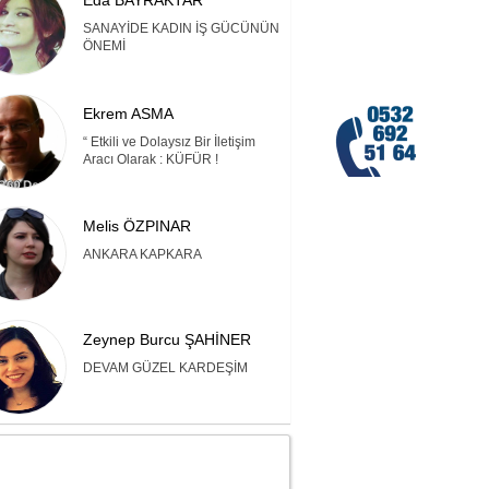
Eda BAYRAKTAR
SANAYİDE KADIN İŞ GÜCÜNÜN
ÖNEMİ
Ekrem ASMA
“ Etkili ve Dolaysız Bir İletişim
Aracı Olarak : KÜFÜR !
Melis ÖZPINAR
ANKARA KAPKARA
Zeynep Burcu ŞAHİNER
DEVAM GÜZEL KARDEŞİM