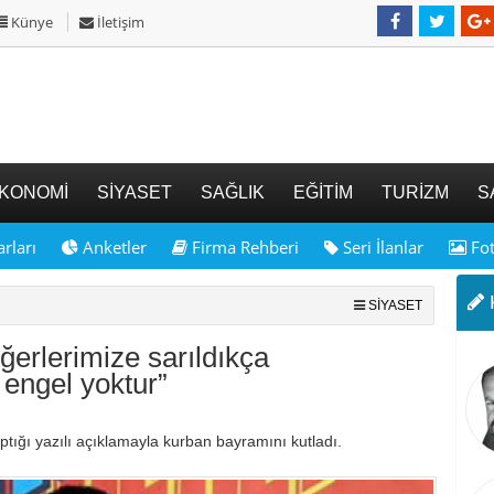
Künye
İletişim
KONOMİ
SİYASET
SAĞLIK
EĞİTİM
TURİZM
S
rları
Anketler
Firma Rehberi
Seri İlanlar
Fot
K
SİYASET
eğerlerimize sarıldıkça
engel yoktur”
aptığı yazılı açıklamayla kurban bayramını kutladı.