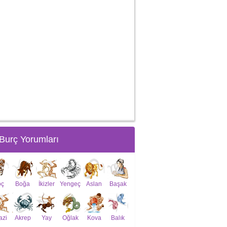
Burç Yorumları
oç
Boğa
İkizler
Yengeç
Aslan
Başak
azi
Akrep
Yay
Oğlak
Kova
Balık