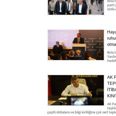
Bolu’d
parti
istifa
Haya
ruhu
olma
Bolu’
Yardı
hedef
AK 
TEP
İTİ
KIN
AK Pa
teşki
çeşitli iddialara ve bilgi kirliliğine çok sert tepk