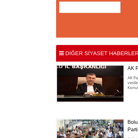
DİĞER SİYASET HABERLER
AK 
AK Pa
vesil
Konut
Bolu
Parti