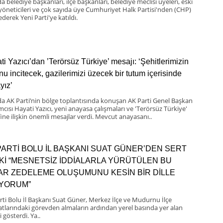
a belediye başkanları, ilçe başkanları, belediye meclisi üyeleri, eski
 yöneticileri ve çok sayıda üye Cumhuriyet Halk Partisi'nden (CHP)
 ederek Yeni Parti'ye katıldı.
ti Yazıcı’dan ’Terörsüz Türkiye’ mesajı: ‘Şehitlerimizin
nu incitecek, gazilerimizi üzecek bir tutum içerisinde
yız’
da AK Parti’nin bölge toplantısında konuşan AK Parti Genel Başkan
mcısı Hayati Yazıcı, yeni anayasa çalışmaları ve 'Terörsüz Türkiye'
ine ilişkin önemli mesajlar verdi. Mevcut anayasanı..
PARTİ BOLU İL BAŞKANI SUAT GÜNER’DEN SERT
Kİ “MESNETSİZ İDDİALARLA YÜRÜTÜLEN BU
BAR ZEDELEME OLUŞUMUNU KESİN BİR DİLLE
IYORUM”
rti Bolu İl Başkanı Suat Güner, Merkez İlçe ve Mudurnu İlçe
latlarındaki görevden almaların ardından yerel basında yer alan
i gösterdi. Ya..