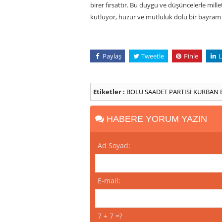
birer fırsattır. Bu duygu ve düşüncelerle mi
kutluyor, huzur ve mutluluk dolu bir bayram 
Paylaş
Tweetle
Pinle
L
Etiketler :
BOLU
SAADET PARTİSİ
KURBAN 
HABERE YORUM YAZIN
Ad Soyad:
E-mail:
7 + 7 =?