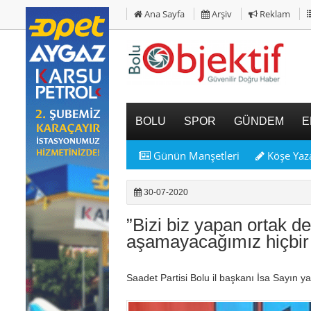
Ana Sayfa
Arşiv
Reklam
BOLU
SPOR
GÜNDEM
E
Günün Manşetleri
Köşe Yaza
30-07-2020
”Bizi biz yapan ortak d
aşamayacağımız hiçbir 
Saadet Partisi Bolu il başkanı İsa Sayın y