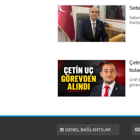
Sebe
Seben
Partis
Çeti
bula
CHP B
görev
GENEL BAĞLANTILAR