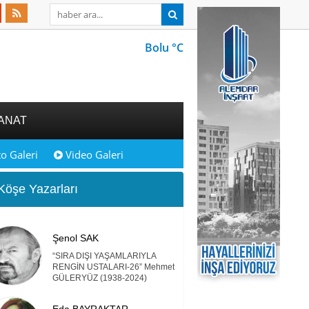
Bolu °C
ANAT
o Galeri
Video Galeri
öşe Yazarları
Şenol SAK
“SIRA DIŞI YAŞAMLARIYLA
RENGİN USTALARI-26” Mehmet
GÜLERYÜZ (1938-2024)