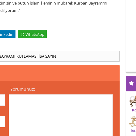
lletimizin ve bütün İslam âleminin mübarek Kurban Bayramı’nı
diliyorum."
inkedin
WhatsApp
BAYRAMI KUTLAMASI
İSA SAYIN
Yorumunuz:
K
Ter