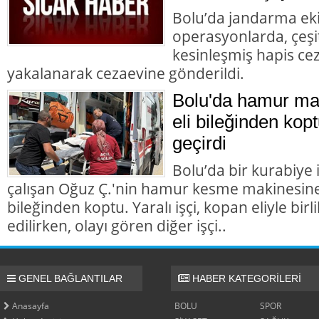
Bolu’da jandarma eki
operasyonlarda, çeşit
kesinleşmiş hapis cez
yakalanarak cezaevine gönderildi.
Bolu'da hamur mak
eli bileğinden kopt
geçirdi
Bolu’da bir kurabiye
çalışan Oğuz Ç.'nin hamur kesme makinesine k
bileğinden koptu. Yaralı işçi, kopan eliyle bir
edilirken, olayı gören diğer işçi..
GENEL BAĞLANTILAR
HABER KATEGORİLERİ
Anasayfa
BOLU
SPOR