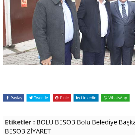
Paylaş
Tweetle
Pinle
Linkedin
WhatsApp
Etiketler :
BOLU
BESOB
Bolu Belediye Başk
BESOB
ZİYARET