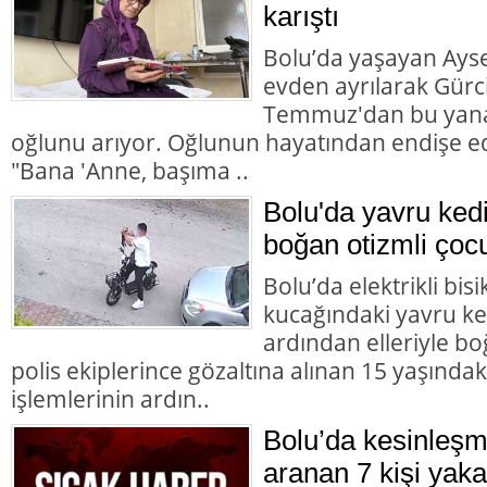
karıştı
Bolu’da yaşayan Aysel
evden ayrılarak Gürc
Temmuz'dan bu yana
oğlunu arıyor. Oğlunun hayatından endişe ed
"Bana 'Anne, başıma ..
Bolu'da yavru ked
boğan otizmli çocu
Bolu’da elektrikli bisi
kucağındaki yavru ke
ardından elleriyle bo
polis ekiplerince gözaltına alınan 15 yaşındaki
işlemlerinin ardın..
Bolu’da kesinleşm
aranan 7 kişi yaka