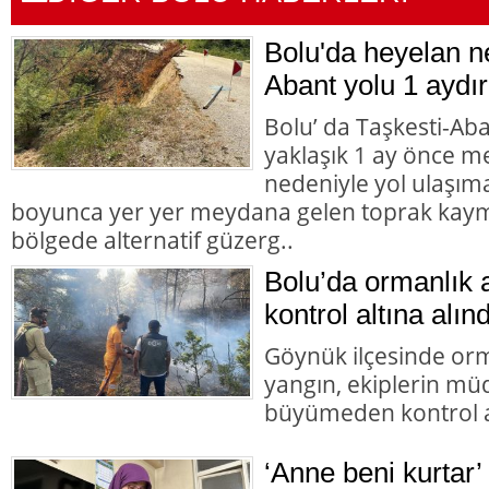
Bolu'da heyelan n
Abant yolu 1 aydır
Bolu’ da Taşkesti-Ab
yaklaşık 1 ay önce 
nedeniyle yol ulaşı
boyunca yer yer meydana gelen toprak kaym
bölgede alternatif güzerg..
Bolu’da ormanlık 
kontrol altına alınd
Göynük ilçesinde orm
yangın, ekiplerin mü
büyümeden kontrol al
‘Anne beni kurtar’