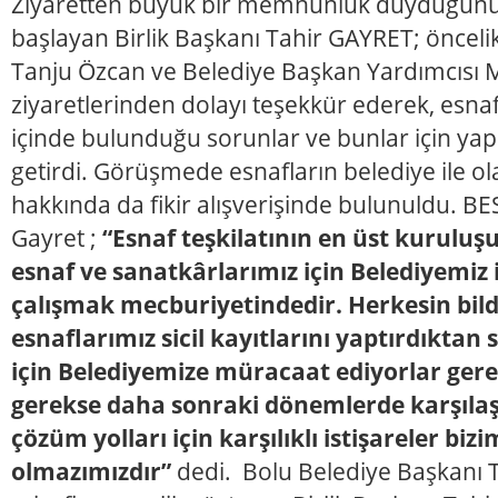
Ziyaretten büyük bir memnunluk duyduğunu 
başlayan Birlik Başkanı Tahir GAYRET; önceli
Tanju Özcan ve Belediye Başkan Yardımcısı 
ziyaretlerinden dolayı teşekkür ederek, esnaf
içinde bulunduğu sorunlar ve bunlar için yapı
getirdi. Görüşmede esnafların belediye ile ola
hakkında da fikir alışverişinde bulunuldu. B
Gayret ;
“Esnaf teşkilatının en üst kuruluşu
esnaf ve sanatkârlarımız için Belediyemiz i
çalışmak mecburiyetindedir. Herkesin bild
esnaflarımız sicil kayıtlarını yaptırdıkta
için Belediyemize müracaat ediyorlar ger
gerekse daha sonraki dönemlerde karşılaş
çözüm yolları için karşılıklı istişareler biz
olmazımızdır”
dedi. Bolu Belediye Başkanı 