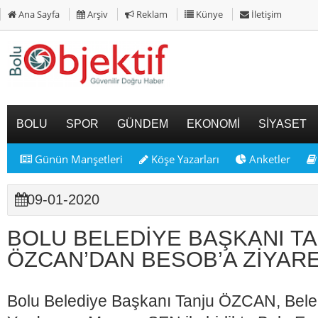
Ana Sayfa
Arşiv
Reklam
Künye
İletişim
BOLU
SPOR
GÜNDEM
EKONOMİ
SİYASET
Günün Manşetleri
Köşe Yazarları
Anketler
09-01-2020
BOLU BELEDİYE BAŞKANI T
ÖZCAN’DAN BESOB’A ZİYAR
Bolu Belediye Başkanı Tanju ÖZCAN, Bel