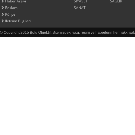
Haber Arşivi
SİYASET
SAĞLIK
Reklam
SANAT
Künye
İletişim Bilgileri
© Copyright 2015 Bolu Objektif. Sitemizdeki yazı, resim ve haberlerin her hakkı sak