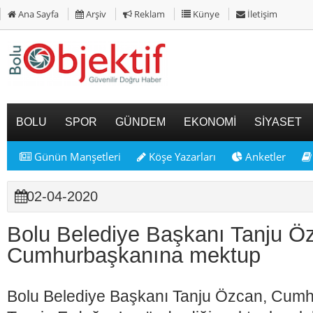
Ana Sayfa
Arşiv
Reklam
Künye
İletişim
BOLU
SPOR
GÜNDEM
EKONOMİ
SİYASET
Günün Manşetleri
Köşe Yazarları
Anketler
02-04-2020
Bolu Belediye Başkanı Tanju Ö
Cumhurbaşkanına mektup
Bolu Belediye Başkanı Tanju Özcan, Cum