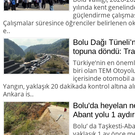
yılında kent genelind
güçlendirme çalışması
Çalışmalar süresince öğrenciler belirlenen okul
e..
Bolu Dağı Tüneli’
topuna döndü: Trafi
Türkiye’nin en öneml
biri olan TEM Otoyol
içerisinde otomobil 
Yangın, yaklaşık 20 dakikada kontrol altına 
Ankara is..
Bolu'da heyelan n
Abant yolu 1 aydır
Bolu’ da Taşkesti-Ab
yaklaşık 1 ay önce 