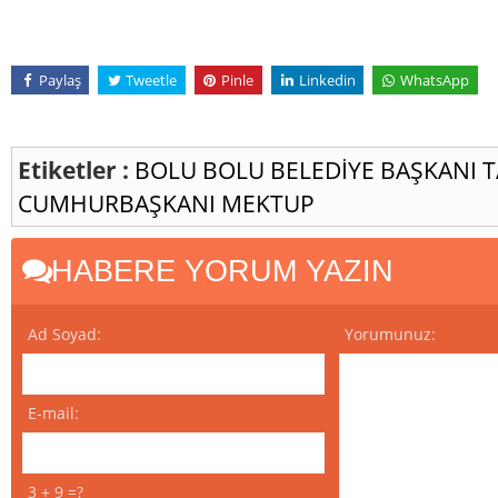
Paylaş
Tweetle
Pinle
Linkedin
WhatsApp
Etiketler :
BOLU
BOLU BELEDİYE BAŞKANI
T
CUMHURBAŞKANI MEKTUP
HABERE YORUM YAZIN
Ad Soyad:
Yorumunuz:
E-mail:
3 + 9 =?