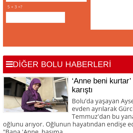
5 + 3 =?
DİĞER BOLU HABERLERİ
‘Anne beni kurtar’
karıştı
Bolu’da yaşayan Aysel
evden ayrılarak Gürc
Temmuz'dan bu yana
oğlunu arıyor. Oğlunun hayatından endişe ed
"Bana 'Anne, başıma ..