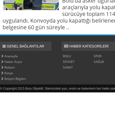
Bolu’da asker uğur
araçlarıyla yolu kapat
sürücüye toplam 114 
uygulandı. Konvoyda yolu kapattığı belirlene
belgesine 60 gün süreyle ..
GENEL BAĞLANTILAR
HABER KATEGORİLERİ
Anasayfa
BOLU
SPOR
Haber Arşivi
SİYASET
SAĞLIK
Reklam
SANAT
Künye
İletişim Bilgileri
© Copyright 2015 Bolu Objektif. Sitemizdeki yazı, resim ve haberlerin her hakkı sak