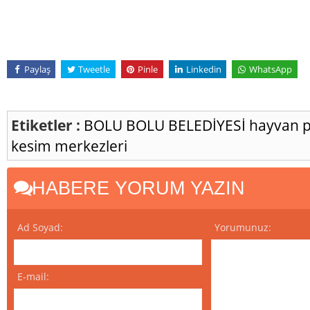
Paylaş
Tweetle
Pinle
Linkedin
WhatsApp
Etiketler :
BOLU
BOLU BELEDİYESİ
hayvan p
kesim merkezleri
HABERE YORUM YAZIN
Ad Soyad:
Yorumunuz:
E-mail: