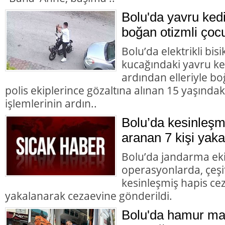
Bolu'da yavru ked
boğan otizmli çocu
Bolu’da elektrikli bisi
kucağındaki yavru ke
ardından elleriyle bo
polis ekiplerince gözaltına alınan 15 yaşındaki
işlemlerinin ardın..
Bolu’da kesinleşm
aranan 7 kişi yaka
Bolu’da jandarma eki
operasyonlarda, çeşit
kesinleşmiş hapis cez
yakalanarak cezaevine gönderildi.
Bolu'da hamur mak