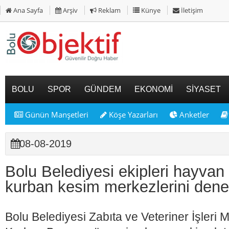
Ana Sayfa
Arşiv
Reklam
Künye
İletişim
BOLU
SPOR
GÜNDEM
EKONOMİ
SİYASET
Günün Manşetleri
Köşe Yazarları
Anketler
08-08-2019
Bolu Belediyesi ekipleri hayvan
kurban kesim merkezlerini dene
Bolu Belediyesi Zabıta ve Veteriner İşleri M