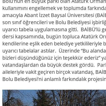
Bolu’nun en büyük parkı olan Atatürk Orman
kullanımını engellemek ve toplumda farkınd
amacıyla Abant İzzet Baysal Üniversitesi (B
son sınıf öğrencileri ve Bolu Belediyesi işbirl
uyarıcı tabela uygulamasına gitti. BAİBÜ’lü ge
dersi kapsamında, bugün topluca Atatürk Or
kendilerine eşlik eden belediye yetkilileriyle 
uyarıcı tabelalar astılar. Üzerinde “Bu aland
bizleri düşündüğünüz için teşekkür ederiz” yaz
vatandaşlardan da büyük destek gördü. Par
aileleriyle vakit geçiren birçok vatandaş, BAİB
Bolu Belediyesi’ni anlamlı farkındalık projesi