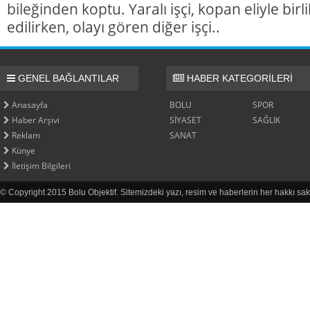
bileğinden koptu. Yaralı işçi, kopan eliyle bir
edilirken, olayı gören diğer işçi..
GENEL BAĞLANTILAR
HABER KATEGORİLERİ
Anasayfa
BOLU
SPOR
Haber Arşivi
SİYASET
SAĞLIK
Reklam
SANAT
Künye
İletişim Bilgileri
© Copyright 2015 Bolu Objektif. Sitemizdeki yazı, resim ve haberlerin her hakkı sak