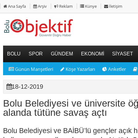
Ana Sayfa
Arşiv
Reklam
Künye
İletişim
BOLU
SPOR
GÜNDEM
EKONOMİ
SİYASET
Günün Manşetleri
Köşe Yazarları
Anketler
18-12-2019
Bolu Belediyesi ve üniversite öğ
alanda tütüne savaş açtı
Bolu Belediyesi ve BAİBÜ’lü gençler açık 