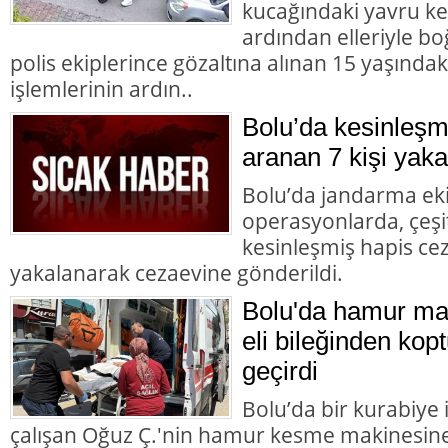
kucağındaki yavru ke
ardından elleriyle bo
polis ekiplerince gözaltına alınan 15 yaşındaki
işlemlerinin ardın..
Bolu’da kesinleşm
aranan 7 kişi yaka
Bolu’da jandarma eki
operasyonlarda, çeşit
kesinleşmiş hapis cez
yakalanarak cezaevine gönderildi.
Bolu'da hamur mak
eli bileğinden kopt
geçirdi
Bolu’da bir kurabiye
çalışan Oğuz Ç.'nin hamur kesme makinesine k