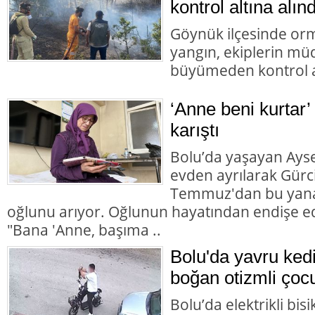
kontrol altına alınd
Göynük ilçesinde orm
yangın, ekiplerin mü
büyümeden kontrol al
‘Anne beni kurtar’
karıştı
Bolu’da yaşayan Aysel
evden ayrılarak Gürc
Temmuz'dan bu yana
oğlunu arıyor. Oğlunun hayatından endişe ed
"Bana 'Anne, başıma ..
Bolu'da yavru ked
boğan otizmli çocu
Bolu’da elektrikli bisi