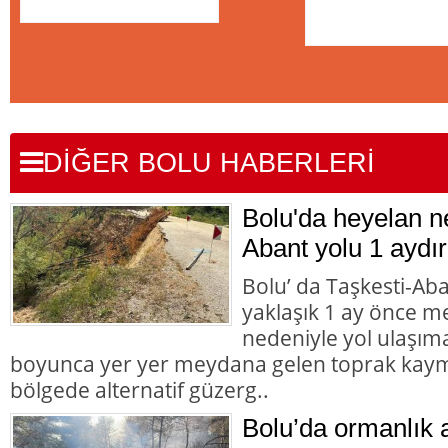
DİĞER BOLU HABERLERİ
Bolu'da heyelan n
Abant yolu 1 aydır
Bolu’ da Taşkesti-Ab
yaklaşık 1 ay önce 
nedeniyle yol ulaşı
boyunca yer yer meydana gelen toprak kaym
bölgede alternatif güzerg..
Bolu’da ormanlık 