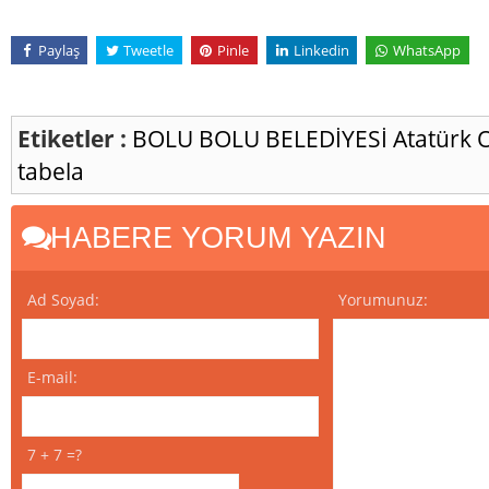
Paylaş
Tweetle
Pinle
Linkedin
WhatsApp
Etiketler :
BOLU
BOLU BELEDİYESİ
Atatürk 
tabela
HABERE YORUM YAZIN
Ad Soyad:
Yorumunuz:
E-mail:
7 + 7 =?