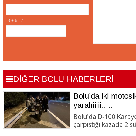
8 + 6 =?
DİĞER BOLU HABERLERİ
Bolu’da iki motosik
yaralıiiiii.....
Bolu'da D-100 Karayo
çarpıştığı kazada 2 s