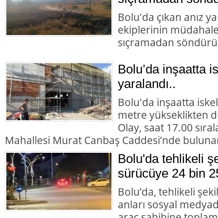
Bolu'da çıkan anız yan
ekiplerinin müdahales
sıçramadan söndürü
Bolu’da inşaatta i
yaralandı..
Bolu'da inşaatta iske
metre yükseklikten dü
Olay, saat 17.00 sıra
Mahallesi Murat Canbaş Caddesi’nde buluna
Bolu'da tehlikeli 
sürücüye 24 bin 2
Bolu’da, tehlikeli şek
anları sosyal medyad
araç sahibine toplam 