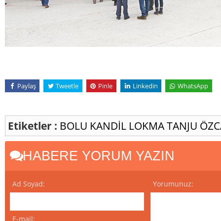
Paylaş
Tweetle
Pinle
Linkedin
WhatsApp
Etiketler :
BOLU
KANDİL
LOKMA
TANJU ÖZ
HABERE YORUM YAZIN
Ad Soyad:
Yorumunuz:
E-mail: