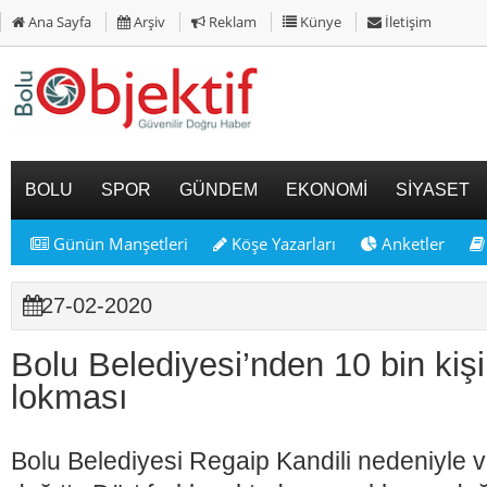
Ana Sayfa
Arşiv
Reklam
Künye
İletişim
BOLU
SPOR
GÜNDEM
EKONOMİ
SİYASET
Günün Manşetleri
Köşe Yazarları
Anketler
27-02-2020
Bolu Belediyesi’nden 10 bin kişil
lokması
Bolu Belediyesi Regaip Kandili nedeniyle 