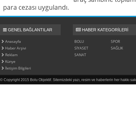
para cezası uygulandı.
GENEL BAĞLANTILAR
HABER KATEGORİLERİ
Anasayfa
BOLU
SPOR
Haber Arşivi
SİYASET
SAĞLIK
Reklam
SANAT
Künye
İletişim Bilgileri
© Copyright 2015 Bolu Objektif. Sitemizdeki yazı, resim ve haberlerin her hakkı sak