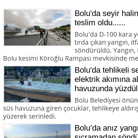
Bolu'da seyir halin
teslim oldu......
Bolu'da D-100 kara y
tırda çıkan yangın, it
söndürüldü. Yangın,
Bolu kesimi Köroğlu Rampası mevkisinde me
Bolu'da tehlikeli s
elektrik akımına a
havuzunda yüzdül
Bolu Belediyesi önün
süs havuzuna giren çocuklar, tehlikeye aldır
yüzerek serinledi.
Bolu’da anız yangı
sıçramadan söndü