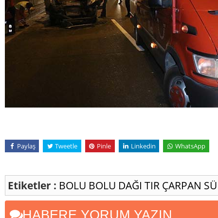
Paylaş
Tweetle
Pinle
Linkedin
WhatsApp
Etiketler :
BOLU
BOLU DAĞI
TIR
ÇARPAN S
HABERE YORUM YAZIN