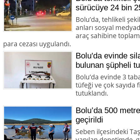
sürücüye 24 bin 2
Bolu’da, tehlikeli şek
anları sosyal medyad
araç sahibine toplam 
para cezası uygulandı.
Bolu'da evinde s
bulunan şüpheli tu
Bolu’da evinde 3 tab
tüfeği ve çok sayıda 
tutuklandı.
Bolu’da 500 metre
geçirildi
Seben ilçesindeki Taş
yapılan denetimde, g