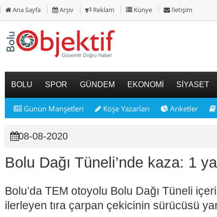
Ana Sayfa
Arşiv
Reklam
Künye
İletişim
BOLU
SPOR
GÜNDEM
EKONOMİ
SİYASET
Günün Manşetleri
Köşe Yazarları
Anketler
08-08-2020
Bolu Dağı Tüneli’nde kaza: 1 ya
Bolu’da TEM otoyolu Bolu Dağı Tüneli içe
ilerleyen tıra çarpan çekicinin sürücüsü ya