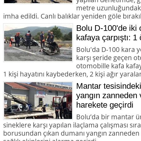
metre uzunluğundaki 
imha edildi. Canlı balıklar yeniden göle bırakıl
Bolu D-100'de iki 
kafaya çarpıştı: 1 
Bolu'da D-100 kara y
karşı şeride geçen ot
otomobille kafa kafay
1 kişi hayatını kaybederken, 2 kişi ağır yarala
Mantar tesisindek
yangın zanneden v
harekete geçirdi
Bolu’da bir mantar ü
sineklere karşı yapılan ilaçlama çalışması sır
borusundan çıkan dumanı yangın zanneden va