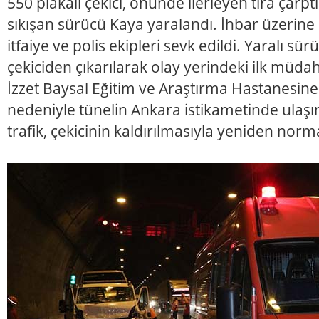
550 plakalı çekici, önünde ilerleyen tıra çarpt
sıkışan sürücü Kaya yaralandı. İhbar üzerine 
itfaiye ve polis ekipleri sevk edildi. Yaralı sür
çekiciden çıkarılarak olay yerindeki ilk müda
İzzet Baysal Eğitim ve Araştırma Hastanesine 
nedeniyle tünelin Ankara istikametinde ulaşı
trafik, çekicinin kaldırılmasıyla yeniden nor