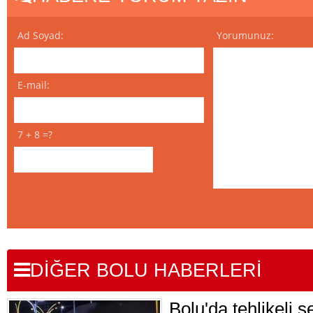
Ad Soyad:
Yorumunuz:
E-mail:
7 + 8 =?
DİĞER BOLU HABERLERİ
Bolu'da tehlikeli 