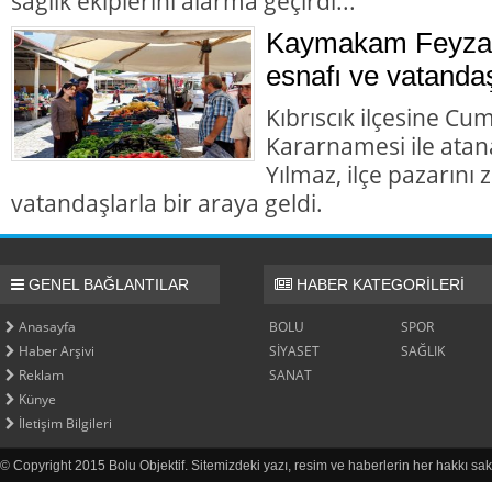
sağlık ekiplerini alarma geçirdi...
Kaymakam Feyza 
esnafı ve vatandaş
Kıbrıscık ilçesine Cu
Kararnamesi ile at
Yılmaz, ilçe pazarını
vatandaşlarla bir araya geldi.
GENEL BAĞLANTILAR
HABER KATEGORİLERİ
Anasayfa
BOLU
SPOR
Haber Arşivi
SİYASET
SAĞLIK
Reklam
SANAT
Künye
İletişim Bilgileri
© Copyright 2015 Bolu Objektif. Sitemizdeki yazı, resim ve haberlerin her hakkı sak