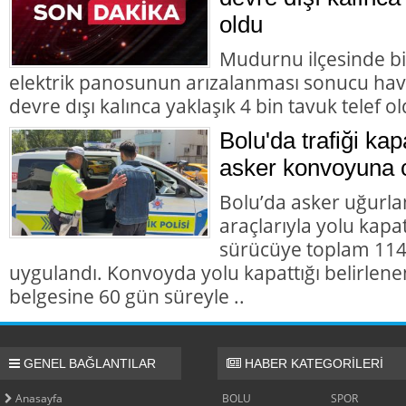
oldu
Mudurnu ilçesinde b
elektrik panosunun arızalanması sonucu hav
devre dışı kalınca yaklaşık 4 bin tavuk telef ol
Bolu'da trafiği ka
asker konvoyuna 
Bolu’da asker uğur
araçlarıyla yolu kapat
sürücüye toplam 114 
uygulandı. Konvoyda yolu kapattığı belirlene
belgesine 60 gün süreyle ..
GENEL BAĞLANTILAR
HABER KATEGORİLERİ
Anasayfa
BOLU
SPOR