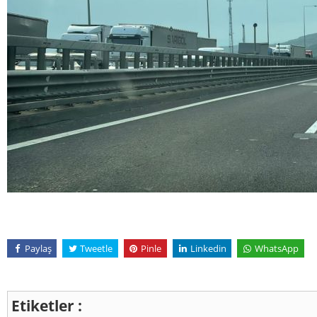
Paylaş
Tweetle
Pinle
Linkedin
WhatsApp
Etiketler :