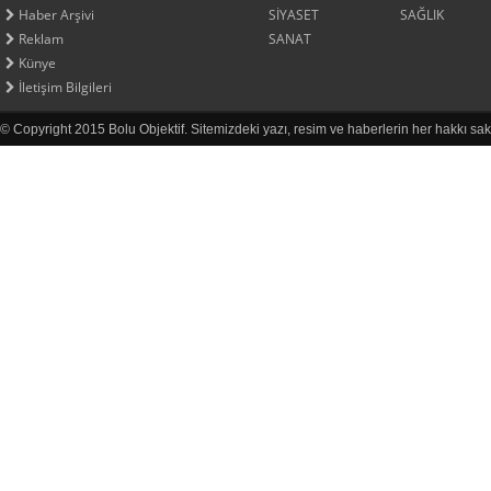
Haber Arşivi
SİYASET
SAĞLIK
Reklam
SANAT
Künye
İletişim Bilgileri
© Copyright 2015 Bolu Objektif. Sitemizdeki yazı, resim ve haberlerin her hakkı sak