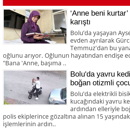
‘Anne beni kurtar’
karıştı
Bolu’da yaşayan Aysel
evden ayrılarak Gürc
Temmuz'dan bu yana
oğlunu arıyor. Oğlunun hayatından endişe ed
"Bana 'Anne, başıma ..
Bolu'da yavru ked
boğan otizmli çocu
Bolu’da elektrikli bisi
kucağındaki yavru ke
ardından elleriyle bo
polis ekiplerince gözaltına alınan 15 yaşındaki
işlemlerinin ardın..