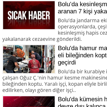
Bolu’da kesinleşm
aranan 7 kişi yaka
Bolu’da jandarma eki
operasyonlarda, çeşit
kesinleşmiş hapis cez
yakalanarak cezaevine gönderildi.
Bolu'da hamur mak
eli bileğinden kopt
geçirdi
Bolu’da bir kurabiye
çalışan Oğuz Ç.'nin hamur kesme makinesine k
bileğinden koptu. Yaralı işçi, kopan eliyle bir
edilirken, olayı gören diğer işçi..
Bolu'da kümesin 
devre dışı kalınca 