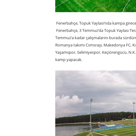
Fenerbahçe, Topuk Yaylası’nda kampa girec
Fenerbahçe, 3 Temmuz’da Topuk Yaylası Tesisle
Temmuz’a kadar çalışmalarını burada sürdüre
Romanya takımı Csmsraşı, Makedonya FC, Kıbr
Yaşamspor, Selimiyespor, Keçiörengücü, N.K. 
kamp yapacak.