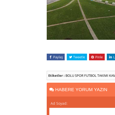
Paylaş
Tweetle
Pinle
L
Etiketler :
BOLU
SPOR
FUTBOL TAKIMI
KA
HABERE YORUM YAZIN
Ad Soyad: