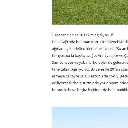
“Her sene en az 20 takım ağırlıyoruz”
Bolu Dağı’nda bulunan Koru Otel Genel Müdür 
ağırlamayı hedeflediklerini belirterek, “Şu an 
Konyaspor’la başlayacağız. Antalyaspor ve Çay
Samsunspor ve yabancı kulüpler de gelecekler
tane takım ağırlıyoruz. Bu sene de 20’nin üzer
etmeye çalışıyoruz. Bu sezonu da çok iyi geçi
ediliyorsa futbol turizminde yaz döneminde de
buradaki hava başka hiçbiryerde bulamadıkları