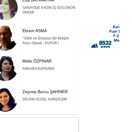
Eda BAYRAKTAR
SANAYİDE KADIN İŞ GÜCÜNÜN
ÖNEMİ
Ekrem ASMA
“ Etkili ve Dolaysız Bir İletişim
Aracı Olarak : KÜFÜR !
Melis ÖZPINAR
ANKARA KAPKARA
Zeynep Burcu ŞAHİNER
DEVAM GÜZEL KARDEŞİM