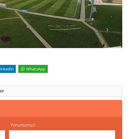
inkedin
WhatsApp
MP
Yorumunuz: