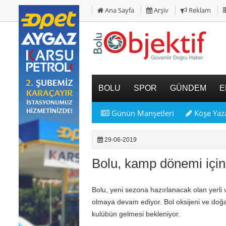
Ana Sayfa
Arşiv
Reklam
BOLU
SPOR
GÜNDEM
E
Günün Manşetleri
Köşe Yaza
29-06-2019
Bolu, kamp dönemi için 
Bolu, yeni sezona hazırlanacak olan yerli
olmaya devam ediyor. Bol oksijeni ve doğas
kulübün gelmesi bekleniyor.