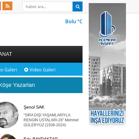
Bolu °C
ANAT
o Galeri
Video Galeri
öşe Yazarları
Şenol SAK
“SIRA DIŞI YAŞAMLARIYLA
RENGİN USTALARI-26” Mehmet
GÜLERYÜZ (1938-2024)