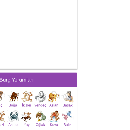
Burç Yorumları
oç
Boğa
İkizler
Yengeç
Aslan
Başak
azi
Akrep
Yay
Oğlak
Kova
Balık