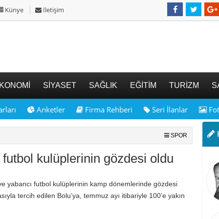
Künye
İletişim
KONOMİ
SİYASET
SAĞLIK
EĞİTİM
TURİZM
S
rları
Anketler
Firma Rehberi
Seri İlanlar
Fot
K
SPOR
futbol kulüplerinin gözdesi oldu
 ve yabancı futbol kulüplerinin kamp dönemlerinde gözdesi
ıyla tercih edilen Bolu’ya, temmuz ayı itibariyle 100’e yakın