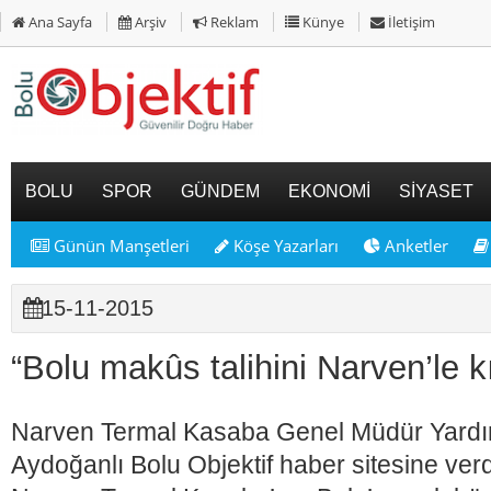
Ana Sayfa
Arşiv
Reklam
Künye
İletişim
BOLU
SPOR
GÜNDEM
EKONOMİ
SİYASET
Günün Manşetleri
Köşe Yazarları
Anketler
15-11-2015
“Bolu makûs talihini Narven’le k
Narven Termal Kasaba Genel Müdür Yardı
Aydoğanlı Bolu Objektif haber sitesine ver