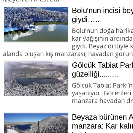
Bolu'nun incisi bey
giydi…..
Bolu’nun doğa harika
kar yağışının ardında
giydi. Beyaz örtüyle
alanda oluşan kış manzarası, havadan görün
Gölcük Tabiat Par
güzelliği.........
Gölcük Tabiat Parkı’nd
yaşanıyor. Görenler
manzara havadan dro
Beyaza bürünen Ab
manzara: Kar kalın