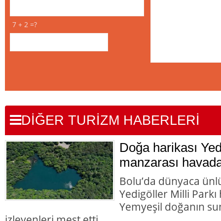
7 + 2 =?
DİĞER TURİZM HABERLERİ
Doğa harikası Yedi
manzarası havada
Bolu’da dünyaca ünlü
Yedigöller Milli Park
Yemyeşil doğanın su
izleyenleri mest etti.