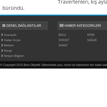
Travertenleri, kış ayl
büründü.
GENEL BAĞLANTILAR
HABER KATEGORİLERİ
Anasayfa
BOLU
SPOR
Haber Arşivi
SİYASET
SAĞLIK
Reklam
SANAT
Künye
İletişim Bilgileri
© Copyright 2015 Bolu Objektif. Sitemizdeki yazı, resim ve haberlerin her hakkı sak