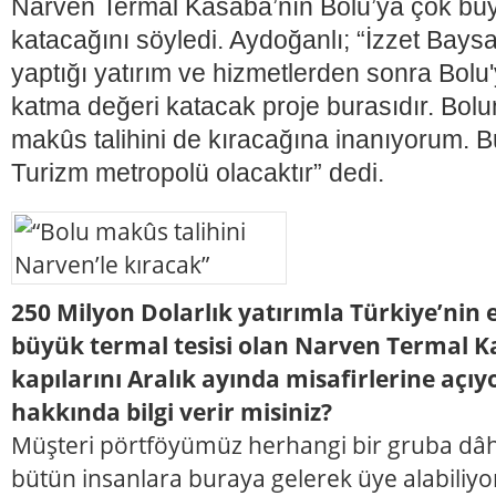
Narven Termal Kasaba’nın Bolu’ya çok bü
katacağını söyledi. Aydoğanlı; “İzzet Bays
yaptığı yatırım ve hizmetlerden sonra Bolu
katma değeri katacak proje burasıdır. Bolu
makûs talihini de kıracağına inanıyorum. B
Turizm metropolü olacaktır” dedi.
250 Milyon Dolarlık yatırımla Türkiye’nin 
büyük termal tesisi olan Narven Termal Ka
kapılarını Aralık ayında misafirlerine açı
hakkında bilgi verir misiniz?
Müşteri pörtföyümüz herhangi bir gruba dâhil
bütün insanlara buraya gelerek üye alabiliy