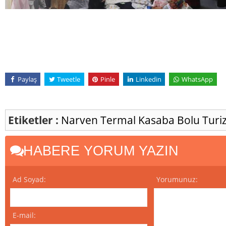
Paylaş
Tweetle
Pinle
Linkedin
WhatsApp
Etiketler :
Narven Termal Kasaba
Bolu
Turi
HABERE YORUM YAZIN
Ad Soyad:
Yorumunuz:
E-mail: