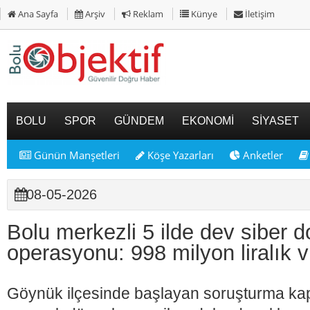
Ana Sayfa
Arşiv
Reklam
Künye
İletişim
BOLU
SPOR
GÜNDEM
EKONOMİ
SİYASET
Günün Manşetleri
Köşe Yazarları
Anketler
08-05-2026
Bolu merkezli 5 ilde dev siber do
operasyonu: 998 milyon liralık 
Göynük ilçesinde başlayan soruşturma ka