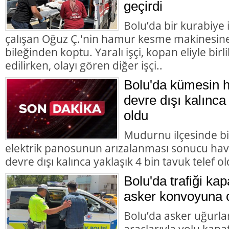
geçirdi
Bolu’da bir kurabiye
çalışan Oğuz Ç.'nin hamur kesme makinesine k
bileğinden koptu. Yaralı işçi, kopan eliyle bir
edilirken, olayı gören diğer işçi..
Bolu'da kümesin 
devre dışı kalınca 
oldu
Mudurnu ilçesinde b
elektrik panosunun arızalanması sonucu hav
devre dışı kalınca yaklaşık 4 bin tavuk telef ol
Bolu'da trafiği ka
asker konvoyuna 
Bolu’da asker uğur
araçlarıyla yolu kapat