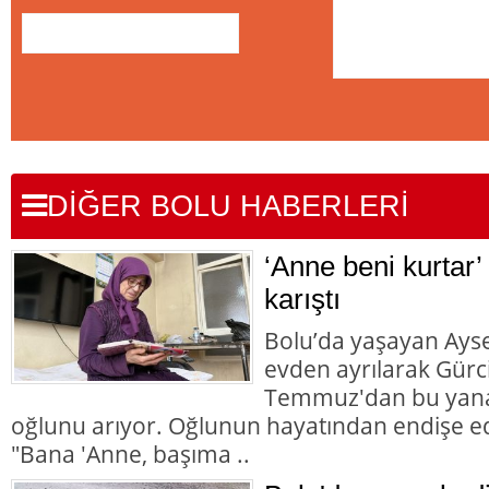
DİĞER BOLU HABERLERİ
‘Anne beni kurtar’
karıştı
Bolu’da yaşayan Aysel
evden ayrılarak Gürc
Temmuz'dan bu yana
oğlunu arıyor. Oğlunun hayatından endişe ed
"Bana 'Anne, başıma ..