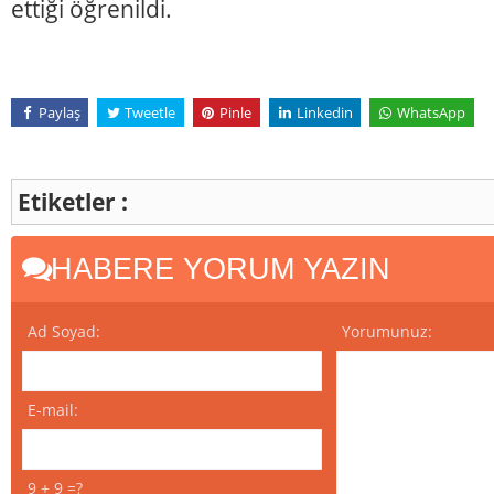
ettiği öğrenildi.
Paylaş
Tweetle
Pinle
Linkedin
WhatsApp
Etiketler :
HABERE YORUM YAZIN
Ad Soyad:
Yorumunuz:
E-mail:
9 + 9 =?