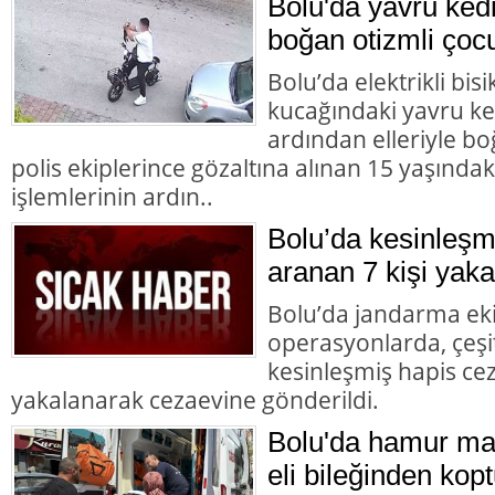
Bolu'da yavru ked
boğan otizmli çocu
Bolu’da elektrikli bisi
kucağındaki yavru ke
ardından elleriyle bo
polis ekiplerince gözaltına alınan 15 yaşındaki
işlemlerinin ardın..
Bolu’da kesinleşm
aranan 7 kişi yaka
Bolu’da jandarma eki
operasyonlarda, çeşit
kesinleşmiş hapis cez
yakalanarak cezaevine gönderildi.
Bolu'da hamur mak
eli bileğinden kopt