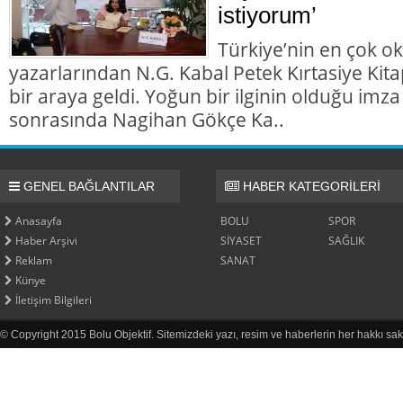
istiyorum’
Türkiye’nin en çok ok
yazarlarından N.G. Kabal Petek Kırtasiye Kita
bir araya geldi. Yoğun bir ilginin olduğu imza
sonrasında Nagihan Gökçe Ka..
GENEL BAĞLANTILAR
HABER KATEGORİLERİ
Anasayfa
BOLU
SPOR
Haber Arşivi
SİYASET
SAĞLIK
Reklam
SANAT
Künye
İletişim Bilgileri
© Copyright 2015 Bolu Objektif. Sitemizdeki yazı, resim ve haberlerin her hakkı sak