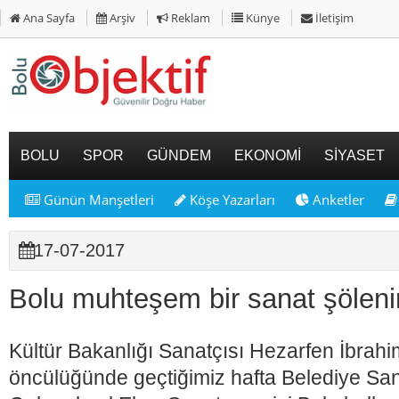
Ana Sayfa
Arşiv
Reklam
Künye
İletişim
BOLU
SPOR
GÜNDEM
EKONOMİ
SİYASET
Günün Manşetleri
Köşe Yazarları
Anketler
17-07-2017
Bolu muhteşem bir sanat şölenine
Kültür Bakanlığı Sanatçısı Hezarfen İbra
öncülüğünde geçtiğimiz hafta Belediye Sa