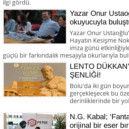
ilgi gördü.
Yazar Onur Ustaoğl
okuyucuyla buluşt
Yazar Onur Ustaoğlu’n
Hayatın Kesişme Nokta
imza günü etkinliğiyl
güçlü bir farkındalık mesajıyla okurlarıyla bul
LENTO DÜKKAN’
ŞENLİĞİ!
Bolu'da iki gün boyun
gerçekleşecek bu özel
derinliklerinde bir yol
N.G. Kabal; ‘Fant
orijinal bir eser b