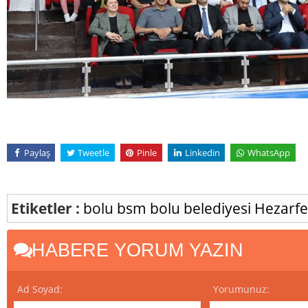
Paylaş
Tweetle
Pinle
Linkedin
WhatsApp
Etiketler :
bolu
bsm
bolu belediyesi
Hezarfe
HABERE YORUM YAZIN
Ad Soyad:
Yorumunuz: