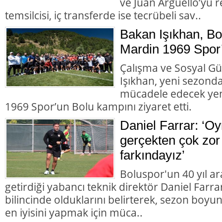
ve Juan Argüello’yu r
temsilcisi, iç transferde ise tecrübeli sav..
Bakan Işıkhan, B
Mardin 1969 Spor’u
Çalışma ve Sosyal Gü
Işıkhan, yeni sezonda
mücadele edecek yen
1969 Spor’un Bolu kampını ziyaret etti.
Daniel Farrar: ‘Oy
gerçekten çok zor 
farkındayız’
Boluspor'un 40 yıl a
getirdiği yabancı teknik direktör Daniel Farra
bilincinde olduklarını belirterek, sezon boyu
en iyisini yapmak için müca..